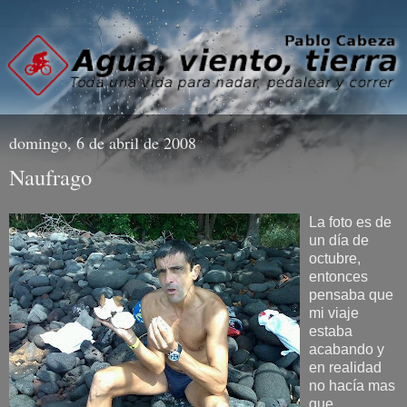
domingo, 6 de abril de 2008
Naufrago
La foto es de
un día de
octubre,
entonces
pensaba que
mi viaje
estaba
acabando y
en realidad
no hacía mas
que