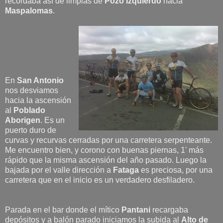
recordaba así de limpias de
Pozo Izquierdo
hacia
Maspalomas
.
En
San Antonio
nos desviamos
hacia la ascensión
al
Poblado
Aborigen
. Es un
puerto duro de
curvas y recurvas cerradas por una carretera serpenteante.
Me encuentro bien, y corono con buenas piernas, 1' más
rápido que la misma ascensión del año pasado. Luego la
bajada por el valle dirección a
Fataga
es preciosa, por una
carretera que en el inicio es un verdadero desfiladero.
Parada en el bar donde el mítico
Pantani
recargaba
depósitos y a balón parado iniciamos la subida al
Alto de