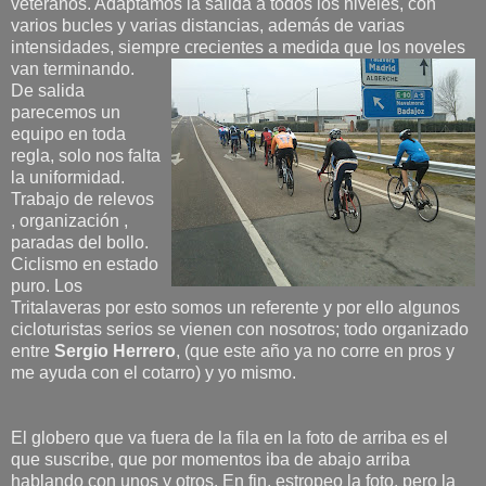
veteranos. Adaptamos la salida a todos los niveles, con
varios bucles y varias distancias, además de varias
intensidades, siemp
re crecientes a medida que los noveles
van terminando.
De salida
parecemos un
equipo en toda
regla, solo nos falta
la uniformidad.
Trabajo de relevos
, organización ,
paradas del bollo.
Ciclismo en estado
puro. Los
Tritalaveras por esto somos un referente y por ello algunos
cicloturistas serios se vienen con nosotros; todo organizado
entre
Sergio Herrero
, (que este año ya no corre en pros y
me ayuda con el cotarro) y yo mismo.
El globero que va fuera de la fila en la foto de arriba es el
que suscribe, que por momentos iba de abajo arriba
hablando con unos y otros. En fin, estropeo la foto, pero la