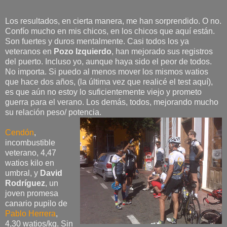
Los resultados, en cierta manera, me han sorprendido. O no.
Confío mucho en mis chicos, en los chicos que aquí están.
Son fuertes y duros mentalmente. Casi todos los ya
veteranos en
Pozo Izquierdo
, han mejorado sus registros
del puerto. Incluso yo, aunque haya sido el peor de todos.
No importa. Si puedo al menos mover los mismos watios
que hace dos años, (la última vez que realicé el test aquí),
es que aún no estoy lo suficientemente viejo y prometo
guerra para el verano. Los demás, todos, mejorando mucho
su relación peso/ potencia.
Cendón
,
incombustible
veterano, 4,47
watios kilo en
umbral, y
David
Rodríguez
, un
joven promesa
canario pupilo de
Pablo Herrera
,
4,30 watios/kg. Sin