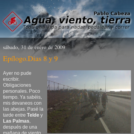
sábado, 31 de enero de 2009
Epílogo.Dias 8 y 9
Ayer no pude
escribir.
Obligaciones
personales. Poco
tiempo. Ya sabéis,
mis devaneos con
las abejas. Pasé la
tarde entre
Telde
y
Las Palmas
,
después de una
mañana de viento