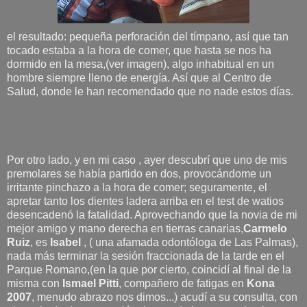
el resultado: pequeña perforación del tímpano, así que tan
tocado estaba a la hora de comer, que hasta se nos ha
dormido en la mesa,(ver imagen), algo inhabitual en un
hombre siempre lleno de energía. Así que al Centro de
Salud, donde le han recomendado que no nade estos días.
Por otro lado, y en mi caso , ayer descubrí que uno de mis
premolares se había partido en dos, provocándome un
irritante pinchazo a la hora de comer; seguramente, el
apretar tanto los dientes ladera arriba en el test de watios
desencadenó la fatalidad. Aprovechando que la novia de mi
mejor amigo y mano derecha en tierras canarias,
Carmelo
Ruiz
, es
Isabel
,
( una afamada odontóloga de Las Palmas),
nada más terminar la sesión fraccionada de la tarde en el
Parque Romano,(en la que por cierto, coincidí al final de la
misma con
Ismael Pitti
, compañero de fatigas en
Kona
2007
, menudo abrazo nos dimos...) acudí a su consulta, con