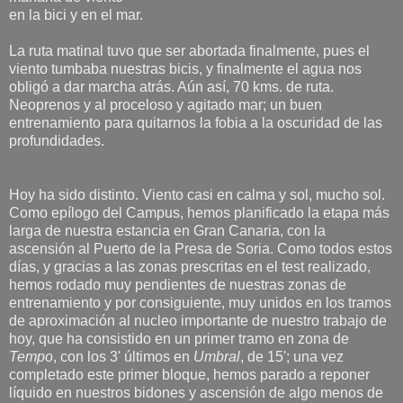
en la bici y en el mar.
La ruta matinal tuvo que ser abortada finalmente, pues el
viento tumbaba nuestras bicis, y finalmente el agua nos
obligó a dar marcha atrás. Aún así, 70 kms. de ruta.
Neoprenos y al proceloso y agitado mar; un buen
entrenamiento para quitarnos la fobia a la oscuridad de las
profundidades.
Hoy ha sido distinto. Viento casi en calma y sol, mucho sol.
Como epílogo del Campus, hemos planificado la etapa más
larga de nuestra estancia en Gran Canaria, con la
ascensión al Puerto de la Presa de Soria. Como todos estos
días, y gracias a las zonas prescritas en el test realizado,
hemos rodado muy pendientes de nuestras zonas de
entrenamiento y por consiguiente, muy unidos en los tramos
de aproximación al nucleo importante de nuestro trabajo de
hoy, que ha consistido en un primer tramo en zona de
Tempo
, con los 3' últimos en
Umbral
, de 15'; una vez
completado este primer bloque, hemos parado a reponer
líquido en nuestros bidones y ascensión de algo menos de