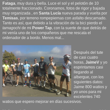
Fataga
, muy dura y bella. Luce el sol y el pelotón de 10
totalmente fraccionado. Coronamos, fotos de rigor y bajada
muy organizada , en
Santa Lucía
nueva parada y vuelta por
Temisas
, por terreno rompepiernas con asfalto descarnado.
Tanto es así, que debido a la vibración de la bici pierdo el
tamagochi
de mi
Power Tap
, con la suerte de que detrás de
mi venía uno de los compañeros que me rescata el
ordenador de a bordo. Menos mal...
Después del tute
de casi cuatro
horas,
JaimeV
y yo
esprintamos casi
llegando al
albergue, con los
siguientes datos:
Jaime 800 watios y
yo unos para mi
excelentes 740
watios que espero mejorar en días sucesivos.