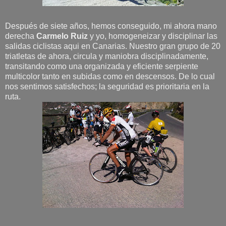
Después de siete años, hemos conseguido, mi ahora mano
derecha
Carmelo Ruiz
y yo, homogeneizar y disciplinar las
salidas ciclistas aqui en Canarias. Nuestro gran grupo de 20
triatletas de ahora, circula y maniobra disciplinadamente,
transitando como una organizada y eficiente serpiente
multicolor tanto en subidas como en descensos. De lo cual
nos sentimos satisfechos; la seguridad es prioritaria en la
ruta.