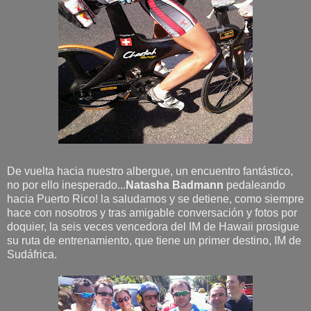
De vuelta hacia nuestro albergue, un encuentro fantástico,
no por ello inesperado...
Natasha Badmann
pedaleando
hacia Puerto Rico! la saludamos y se detiene, como siempre
hace con nosotros y tras amigable conversación y fotos por
doquier, la seis veces vencedora del IM de Hawaii prosigue
su ruta de entrenamiento, que tiene un primer destino, IM de
Sudáfrica.