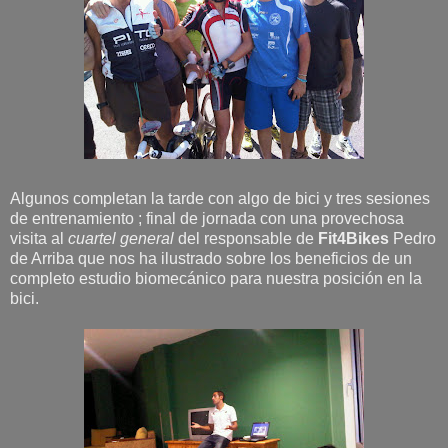
Algunos completan la tarde con algo de bici y tres sesiones
de entrenamiento ; final de jornada con una provechosa
visita al
cuartel general
del responsable de
Fit4Bikes
Pedro
de Arriba que nos ha ilustrado sobre los beneficios de un
completo estudio biomecánico para nuestra posición en la
bici.