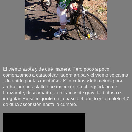
El viento azota y de qué manera. Pero poco a poco
comenzamos a caracolear ladera arriba y el viento se calma
, detenido por las montañas. Kilómetros y kilómetros para
arriba, por un asfalto que me recuerda al legendario de
Lanzarote, descarnado , con tramos de gravilla, botoso e
irregular. Pulso mi
joule
en la base del puerto y completo 40'
de dura ascensión hasta la cumbre.