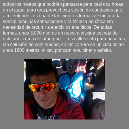
todos los metros que podrían pensarse para casi dos horas
en el agua, pero una provechosa sesión de contrastes que,
a mi entender, es una de las mejores formas de mejorar la
sensibilidad, las sensaciones y la técnica acuática sin
necesidad de recurrir a ejercicios analíticos. De todas
formas, unos 3.000 metros en nuestra piscina secreta de
este año, cerca del albergue... tres calles solo para nosotros;
sin solución de continuidad, 45' de carrera en un circuito de
unos 1800 metros, mixto, por caminos, pinar y asfalto.