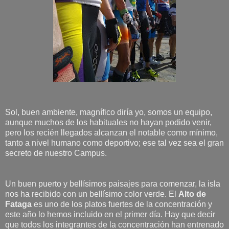
Sol, buen ambiente, magnífico diría yo, somos un equipo,
aunque muchos de los habituales no hayan podido venir,
pero los recién llegados alcanzan el notable como mínimo,
tanto a nivel humano como deportivo; ese tal vez sea el gran
secreto de nuestro Campus.
Un buen puerto y bellísimos paisajes para comenzar, la isla
nos ha recibido con un bellísimo color verde. El
Alto de
Fataga
es uno de los platos fuertes de la concentración y
este año lo hemos incluido en el primer día. Hay que decir
que todos los integrantes de la concentración han entrenado