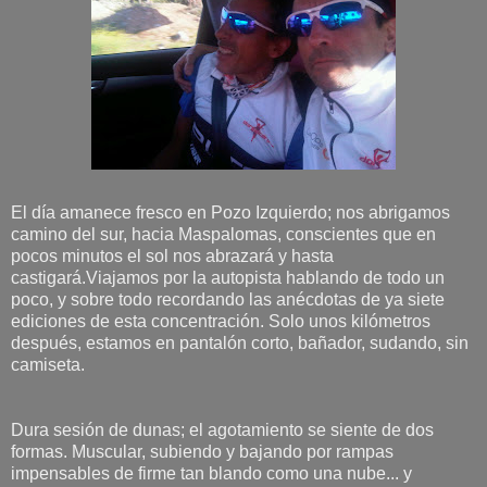
El día amanece fresco en Pozo Izquierdo; nos abrigamos
camino del sur, hacia Maspalomas, conscientes que en
pocos minutos el sol nos abrazará y hasta
castigará.Viajamos por la autopista hablando de todo un
poco, y sobre todo recordando las anécdotas de ya siete
ediciones de esta concentración. Solo unos kilómetros
después, estamos en pantalón corto, bañador, sudando, sin
camiseta.
Dura sesión de dunas; el agotamiento se siente de dos
formas. Muscular, subiendo y bajando por rampas
impensables de firme tan blando como una nube... y