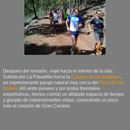
Despues del remojón, viaje hacia el interior de la isla:
Subida por La Pasadilla hacia la
Caldera de los Marteles
,
un impresionante paraje natural muy cerca del
Pozo de las
Nieves
. Allí entre pinares y por pistas forestales
empeñativas, hemos corrido un dilatado espacio de tiempo
y gozado de impresionantes vistas, conociendo un poco
más el corazón de Gran Canaria.