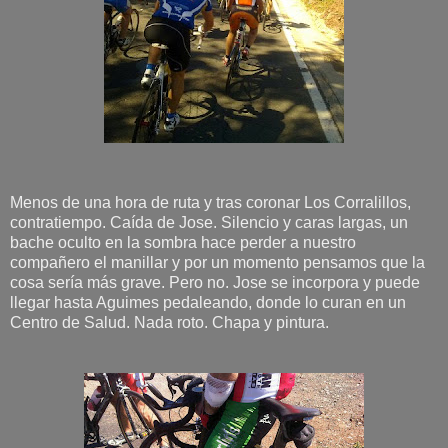
Menos de una hora de ruta y tras coronar Los Corralillos,
contratiempo. Caída de Jose. Silencio y caras largas, un
bache oculto en la sombra hace perder a nuestro
compañero el manillar y por un momento pensamos que la
cosa sería más grave. Pero no. Jose se incorpora y puede
llegar hasta Aguimes pedaleando, donde lo curan en un
Centro de Salud. Nada roto. Chapa y pintura.