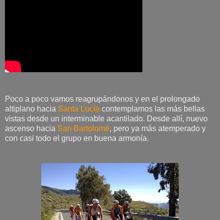
Poco a poco vamos reagrupándonos y en el prolongado
altiplano hacia
Santa Lucía
contemplamos las más bellas
vistas desde un interminable acantilado. Desde allí, nuevo
ascenso hacia
San Bartolomé
, pero ya más atemperado y
con casi todo el grupo en buena armonía.