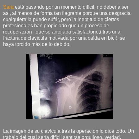
Sara
está pasando por un momento difícil; no debería ser
así, al menos de forma tan flagrante porque una desgracia
cualquiera la puede sufrir, pero la ineptitud de ciertos
profesionales han propiciado que un proceso de
recuperación , que se antojaba satisfactorio,( tras una
fractura de clavícula motivada por una caída en bici), se
haya torcido más de lo debido.
La imagen de su clavícula tras la operación lo dice todo. Un
trabajo del cual sería difícil sentirse orgulloso, verdad,