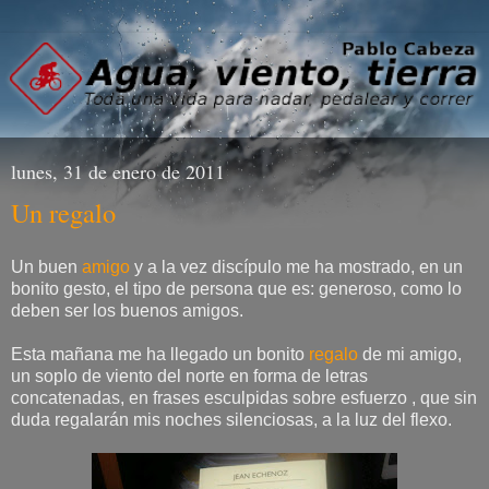
lunes, 31 de enero de 2011
Un regalo
Un buen
amigo
y a la vez discípulo me ha mostrado, en un
bonito gesto, el tipo de persona que es: generoso, como lo
deben ser los buenos amigos.
Esta mañana me ha llegado un bonito
regalo
de mi amigo,
un soplo de viento del norte en forma de letras
concatenadas, en frases esculpidas sobre esfuerzo , que sin
duda regalarán mis noches silenciosas, a la luz del flexo.