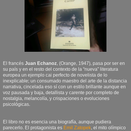
El francés
Juan Echanoz
, (Orange, 1947), pasa por ser en
su país y en el resto del contexto de la “nueva” literatura
europea un ejemplo cai perfecto de novelista de lo
inexplicable; un consumado maestro del arte de la distancia
narrativa, cincelada eso sí con un estilo brillante aunque en
voz pausada y baja, detallista y carente por completo de
nostalgia, melancolía, y crispaciones o evoluciones
psicológicas.
El libro no es esencia una biografía, aunque pudiera
parecerlo. El protagonista es
Emil Zatopek
, el mito olímpico