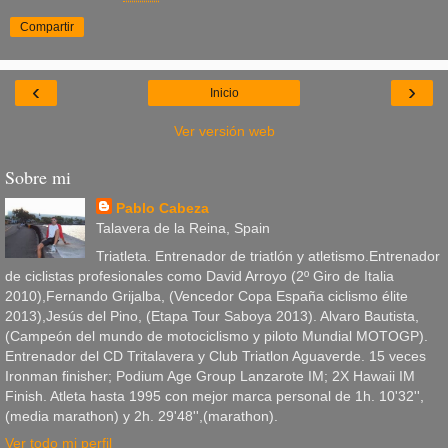
Compartir
‹
›
Inicio
Ver versión web
Sobre mi
Pablo Cabeza
Talavera de la Reina, Spain
Triatleta. Entrenador de triatlón y atletismo.Entrenador
de ciclistas profesionales como David Arroyo (2º Giro de Italia
2010),Fernando Grijalba, (Vencedor Copa España ciclismo élite
2013),Jesús del Pino, (Etapa Tour Saboya 2013). Alvaro Bautista,
(Campeón del mundo de motociclismo y piloto Mundial MOTOGP).
Entrenador del CD Tritalavera y Club Triatlon Aguaverde. 15 veces
Ironman finisher; Podium Age Group Lanzarote IM; 2X Hawaii IM
Finish. Atleta hasta 1995 con mejor marca personal de 1h. 10'32'',
(media marathon) y 2h. 29'48'',(marathon).
Ver todo mi perfil