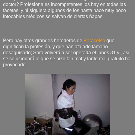
doctor? Profesionales incompetentes los hay en todas las
facetas, y ni siquiera algunos de los hasta hace muy poco
intocables médicos se salvan de ciertas ñapas.
Pero hay otros grandes herederos de
Paracelso
que
dignifican la profesión, y que han atajado tamaño
desaguisado; Sara volverá a ser operada el lunes 31 y , así,
se solucionará lo que se hizo tan mal y tanto mal gratuito ha
provocado.