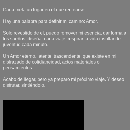
Cada meta un lugar en el que recrearse.
Hay una palabra para definir mi camino: Amor.
Solo revestido de el, puedo remover mi esencia, dar forma a
los sueños, diseñar cada viaje, respirar la vida,insuflar de
juventud cada minuto.
Un Amor eterno, latente, trascendente, que existe en mí
disfrazado de cotidianeidad, actos materiales ó
pensamientos.
Acabo de llegar, pero ya preparo mi próximo viaje. Y deseo
disfrutar, sintiéndolo.