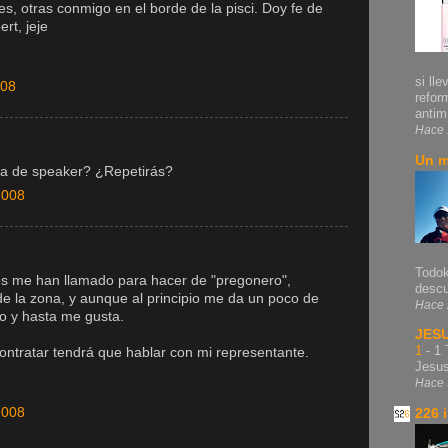
s, otras conmigo en el borde de la pisci. Doy fe de
rt, jeje
si lle
008
refor
antim.
Hace 
Un m
ia de speaker? ¿Repetirás?
2008
Todok
ces me han llamado para hacer de "pregonero",
descu
e la zona, y aunque al principio me da un poco de
Hace 
o y hasta me gusta.
JES
1
-
1 
contratar tendrá que hablar con mi representante.
Jesu
Hace 
2008
226 