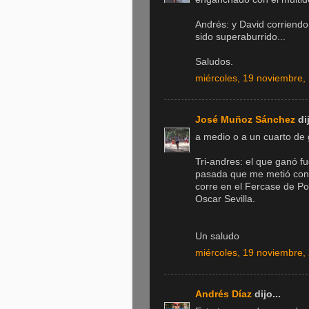
Andrés: y David corriendo
sido superaburrido...
Saludos.
miércoles, 19 noviembre,
José Muñoz Sánchez
dij
a medio o a un cuarto de 
Tri-andres: el que ganó fu
pasada que me metió con 
corre en el Fercase de Por
Oscar Sevilla.
Un saludo
miércoles, 19 noviembre,
Andrés Díaz
dijo...