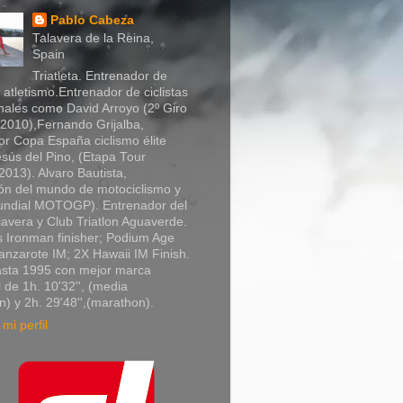
Pablo Cabeza
Talavera de la Reina,
Spain
Triatleta. Entrenador de
y atletismo.Entrenador de ciclistas
nales como David Arroyo (2º Giro
a 2010),Fernando Grijalba,
r Copa España ciclismo élite
sús del Pino, (Etapa Tour
013). Alvaro Bautista,
n del mundo de motociclismo y
Mundial MOTOGP). Entrenador del
lavera y Club Triatlon Aguaverde.
 Ironman finisher; Podium Age
nzarote IM; 2X Hawaii IM Finish.
asta 1995 con mejor marca
 de 1h. 10'32'', (media
) y 2h. 29'48'',(marathon).
mi perfil