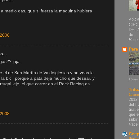
 a medio gas, que si fuerza la maquina hubiera
AGOS
CIRC
DEL 
de...
 2008
Hace 
Para
o...
gas?? jaja.
e el de San Martín de Valdeiglesias y no veas la
la bici, porque a pata deja mucho que desear. y
Hace 
tugal jeje, el que correr en el Rock Racing es
Trilu
Cróni
2012,
del I
triat
 2008
que e
subir 
Hace 
Ceep
Ilumi