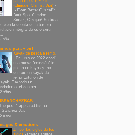
para empezar 2025
(Clinique, Clarins, Dior)
-
*- Even Better Clinical™
Dark Spot Clearing
Serum, Clinique* Se trata
vo bien la cuenta de la tercera
mulación integral de este sérum
..
1 año
undo para vivir!
Kayak de pesca a remo.
-
En junio de 2022 añadí
una nueva "adicción" la
pesca en kayak y me
compré un kayak de
remo Esturion de
ayak. Fue todo un
brimiento, el contact...
2 años
USSANCHEZBAS
The post 1 appeared first on
s Sanchez Bas.
5 años
images & emotions
Z - por los siglos de los
siglos
-
Photos source: