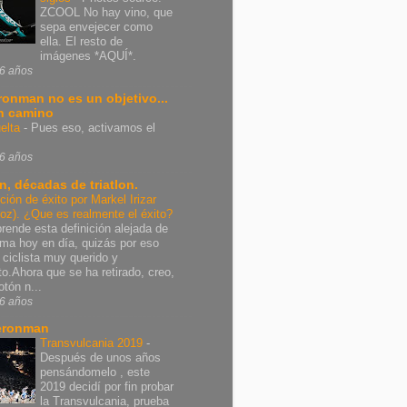
ZCOOL No hay vino, que
sepa envejecer como
ella. El resto de
imágenes *AQUÍ*.
6 años
Ironman no es un objetivo...
n camino
elta
-
Pues eso, activamos el
6 años
n, décadas de triatlon.
ición de éxito por Markel Irizar
poz). ¿Que es realmente el éxito?
rende esta definición alejada de
rma hoy en día, quizás por eso
 ciclista muy querido y
nto.Ahora que se ha retirado, creo,
otón n...
6 años
eronman
Transvulcania 2019
-
Después de unos años
pensándomelo , este
2019 decidí por fin probar
la Transvulcania, prueba