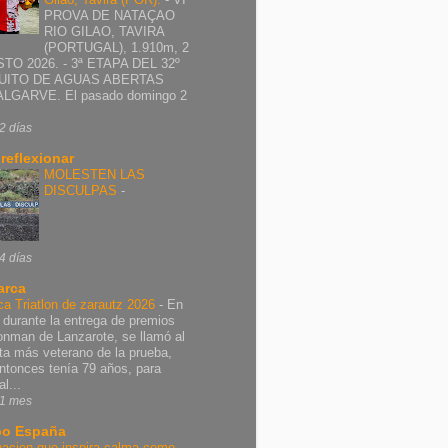
PROVA DE NATAÇAO
RIO GILAO, TAVIRA
(PORTUGAL), 1.910m, 2
TO 2026. - 3ª ETAPA DEL 32º
UITO DE AGUAS ABERTAS
ALGARVE. El pasado domingo 2
2 días
 reflexionar
MOLESTEN LAS
DISCULPAS
-
4 días
arca
ca Triatlon de zarautz 2026
-
En
 durante la entrega de premios
ronman de Lanzarote, se llamó al
leta más veterano de la prueba,
ntonces tenía 79 años, para
al...
1 mes
o España
nacion que inspira calma como