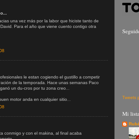
o...
acias una vez más por la labor que hiciste tanto de
avid. Para el año que viene cuento contigo otra
Seguid
008
rofesionales le estan cogiendo el gustillo a competir
ración de la temporada. Hace unas semanas Paco
anó un du-cros por tu zona creo...
Tweets 
buen motor anda en cualquier sitio...
008
Mi list
Rubé
a conmigo y con el makina, al final acaba
eporte.