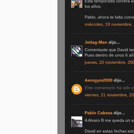
Esta temporada correrá 
los años.
Pablo, ahora te falta conv
miércoles, 19 noviembre,
Jetlag-Man
dijo...
Comentaste que David ta
Pues dentro de unos 6 añ
jueves, 20 noviembre, 20
Aerogym2000
dijo...
Este comentario ha sido el
viernes, 21 noviembre, 2
Pablo Cabeza
dijo...
A Alvaro B me queda un añ
David en estas fechas es