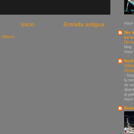
Inicio
Entrada antigua
Hace 
Ser 
s (Atom)
es u
De vu
blog
Hace 
Baró
Defin
(Bizi
-
Sorp
la no
es un
disti
el pel
Hace 
Bok