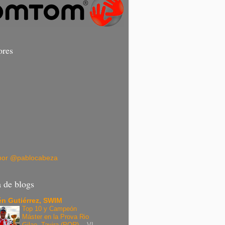
ores
por @pablocabeza
a de blogs
n Gutiérrez, SWIM
Top 10 y Campeón
Máster en la Prova Rio
Gilao, Tavira (POR).
-
VI