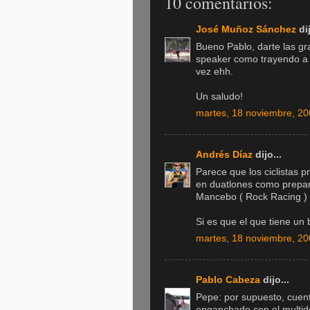
10 comentarios:
José Muñoz Sánchez
dij
Bueno Pablo, darte las gr
speaker como trayendo a D
vez ehh.
Un saludo!
martes, 18 noviembre, 2
Andrés Díaz
dijo...
Parece que los ciclistas p
en duatlones como prepa
Mancebo ( Rock Racing ) g
Si es que el que tiene un 
martes, 18 noviembre, 2
Pablo Cabeza
dijo...
Pepe: por supuesto, cuent
enganchado con el multid