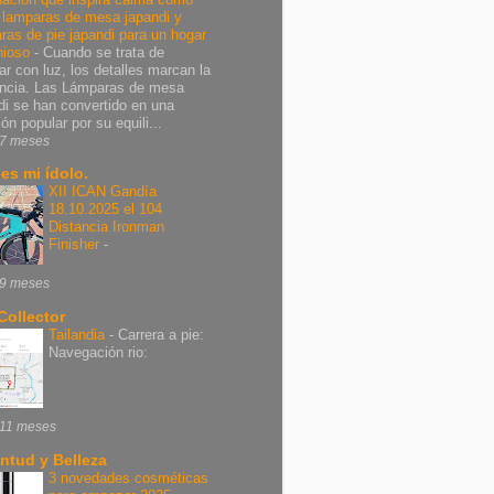
r lamparas de mesa japandi y
ras de pie japandi para un hogar
nioso
-
Cuando se trata de
ar con luz, los detalles marcan la
encia. Las Lámparas de mesa
di se han convertido en una
ón popular por su equili...
7 meses
 es mi ídolo.
XII ICAN Gandía
18.10.2025 el 104
Distancia Ironman
Finisher
-
9 meses
Collector
Tailandia
-
Carrera a pie:
Navegación rio:
11 meses
ntud y Belleza
3 novedades cosméticas