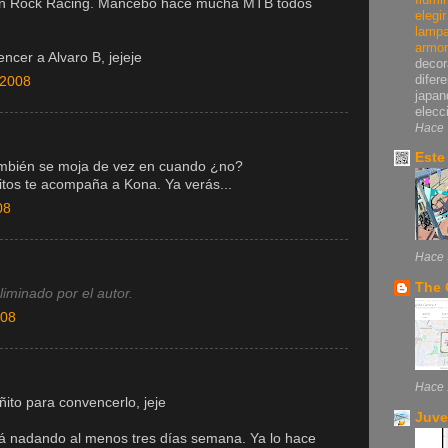
en Rock Racing. Mancebo hace mucha MTB todos
elegi
lampa
armo
encer a Alvaro B, jejeje
decor
difer
 2008
japan
elecci
Hace 
Este
mbién se moja de vez en cuando ¿no?
itos te acompaña a Kona. Ya verás...
08
Hace 
The 
iminado por el autor.
008
Hace 
ito para convencerlo, jeje
Juve
tá nadando al menos tres días semana. Ya lo hace