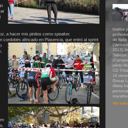
go
mar
i
triatlón 
z, a hacer mis pinitos como
speaker.
profesio
un cor
dobés
afincado en Plasencia, que entró al sprint
de Itali
(Vencedo
o
2013),Je
e,
Saboya 2
(Campeó
piloto 
CD Trita
15 veces
Group La
Atleta h
personal
marathon
Ver todo 
s
 en
o,