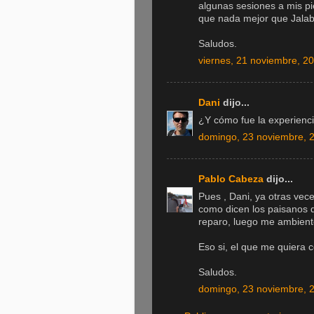
algunas sesiones a mis pie
que nada mejor que Jalabe
Saludos.
viernes, 21 noviembre, 2
Dani
dijo...
¿Y cómo fue la experienc
domingo, 23 noviembre, 
Pablo Cabeza
dijo...
Pues , Dani, ya otras ve
como dicen los paisanos d
reparo, luego me ambient
Eso si, el que me quiera 
Saludos.
domingo, 23 noviembre, 