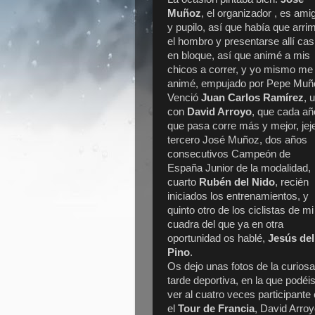
Muñoz
, el organizador , es ami
y pupilo, así que había que arri
el hombro y presentarse allí cas
en bloque, así que animé a mis
chicos a correr, y yo mismo me
animé, empujado por Pepe Muño
Venció
Juan Carlos Ramírez
, 
con
David Arroyo
, que cada añ
que pasa corre más y mejor, jej
tercero José Muñoz, dos años
consecutivos Campeón de
España Junior de la modalidad,
cuarto
Rubén del Nido
, recién
iniciados los entrenamientos, y
quinto otro de los ciclistas de mi
cuadra del que ya en otra
oportunidad os hablé,
Jesús del
Pino
.
Os dejo unas fotos de la curiosa
tarde deportiva, en la que podéi
ver al cuatro veces participante
el
Tour de Francia
, David Arroy