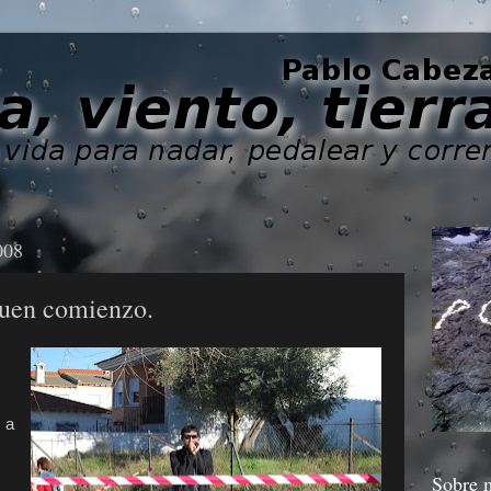
008
buen comienzo.
, a
Sobre 