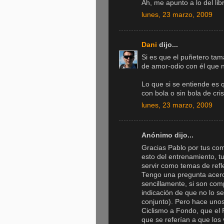
Ah, me apunto a lo del libr
lunes, 23 marzo, 2009
Dani
dijo...
Si es que el puñetero tam
de amor-odio con él que n
Lo que si se entiende es 
con bola o sin bola de cris
lunes, 23 marzo, 2009
Anónimo dijo...
Gracias Pablo por tus co
esto del entrenamiento, 
servir como temas de refl
Tengo una pregunta acerca
sencillamente, si son com
indicación de que no lo s
conjunto). Pero hace uno
Ciclismo a Fondo, que el P
que se referían a que los 