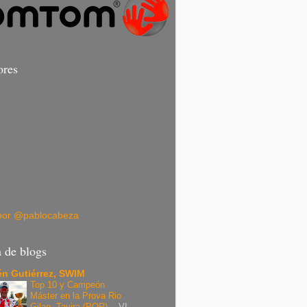
ores
por @pablocabeza
a de blogs
n Gutiérrez, SWIM
Top 10 y Campeón
Máster en la Prova Rio
Gilao, Tavira (POR).
-
VI