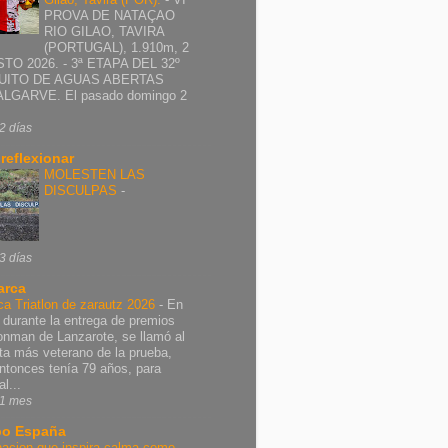
PROVA DE NATAÇAO
RIO GILAO, TAVIRA
(PORTUGAL), 1.910m, 2
TO 2026. - 3ª ETAPA DEL 32º
UITO DE AGUAS ABERTAS
ALGARVE. El pasado domingo 2
2 días
 reflexionar
MOLESTEN LAS
DISCULPAS
-
3 días
arca
ca Triatlon de zarautz 2026
-
En
 durante la entrega de premios
ronman de Lanzarote, se llamó al
leta más veterano de la prueba,
ntonces tenía 79 años, para
al...
1 mes
o España
nacion que inspira calma como