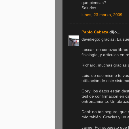
que piensas?
Saludos
lunes, 23 marzo, 2009
Pablo Cabeza
dijo...
davidiego: gracias. La su
Loscar: no conozco libros
fisiología, y artículos en 
Richard. muchas gracias 
Luis: de eso mismo te va
utilización de este sistem
Gory: los datos están dest
test de confirmación en ca
entrenamiento. Un abrazo
Dani: no tan seguro, que 
mío tabién. Gracias y un 
Jaime: Por supuesto que la