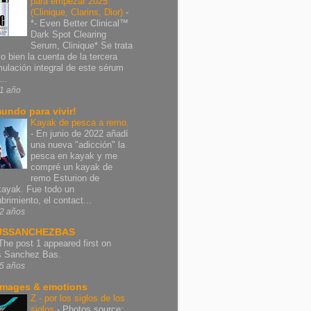
para empezar 2025
(Clinique, Clarins, Dior)
-
*- Even Better Clinical™
Dark Spot Clearing
Serum, Clinique* Se trata
vo bien la cuenta de la tercera
mulación integral de este sérum
..
1 año
undo para vivir!
Kayak de pesca a remo.
-
En junio de 2022 añadí
una nueva "adicción" la
pesca en kayak y me
compré un kayak de
remo Esturion de
ayak. Fue todo un
brimiento, el contact...
2 años
USSANCHEZBAS
The post 1 appeared first on
s Sanchez Bas.
5 años
images & emotions
Z - por los siglos de los
siglos
-
Photos source: