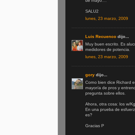
de mayo....
SALU2
lunes, 23 marzo, 2009
Luis Recuenco
dijo...
Muy buen escrito. Es aluc
medidores de potencia.
lunes, 23 marzo, 2009
gory
dijo...
Como bien dice Richard e
mayoría de pros y entrend
pregunta sobre ellos.
Ahora, otra cosa: los w/
En una prueba de esfuerzo 
es?
Gracias P