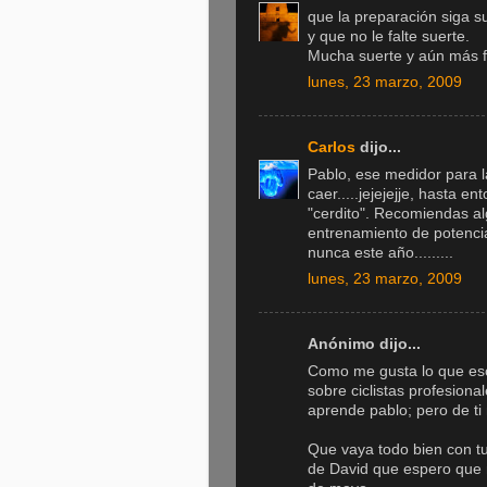
que la preparación siga s
y que no le falte suerte.
Mucha suerte y aún más f
lunes, 23 marzo, 2009
Carlos
dijo...
Pablo, ese medidor para 
caer.....jejejejje, hasta 
"cerdito". Recomiendas al
entrenamiento de potenci
nunca este año.........
lunes, 23 marzo, 2009
Anónimo dijo...
Como me gusta lo que escr
sobre ciclistas profesion
aprende pablo; pero de ti
Que vaya todo bien con tu
de David que espero que n