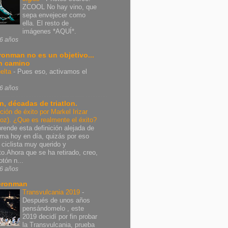
ZCOOL No hay vino, que
sepa envejecer como
ella. El resto de
imágenes *AQUÍ*.
6 años
Ironman no es un objetivo...
n camino
elta
-
Pues eso, activamos el
6 años
n, décadas de triatlon.
ición de éxito por Markel Irizar
poz). ¿Que es realmente el éxito?
rende esta definición alejada de
rma hoy en día, quizás por eso
 ciclista muy querido y
nto.Ahora que se ha retirado, creo,
otón n...
6 años
eronman
Transvulcania 2019
-
Después de unos años
pensándomelo , este
2019 decidí por fin probar
la Transvulcania, prueba