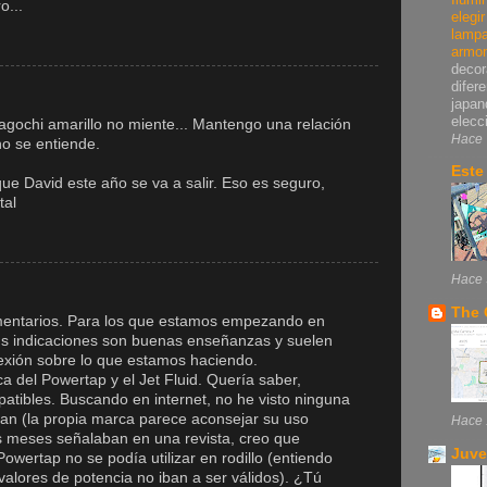
o...
elegi
lampa
armo
decor
difer
japan
elecci
agochi amarillo no miente... Mantengo una relación
Hace 
o se entiende.
Este
que David este año se va a salir. Eso es seguro,
tal
Hace 
The 
mentarios. Para los que estamos empezando en
tus indicaciones son buenas enseñanzas y suelen
exión sobre lo que estamos haciendo.
 del Powertap y el Jet Fluid. Quería saber,
patibles. Buscando en internet, no he visto ninguna
ean (la propia marca parece aconsejar su uso
Hace 
s meses señalaban en una revista, creo que
Juve
owertap no se podía utilizar en rodillo (entiendo
valores de potencia no iban a ser válidos). ¿Tú