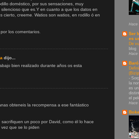
rodillo doméstico, por sus sensaciones, muy
o silencioso que es.Y en cuanto a que los datos en
es cierto, creeme. Watios son watios, en rodillo ó en
Hace 
por los comentarios.
Ser 
es u
De vu
blog
Hace 
ka
dijo...
Baró
abajo bien realizado durante años os esta
Defin
(Bizi
-
Sorp
la no
es un
disti
el pel
Hace 
as obteneis la recompensa a ese fantástico
Bok
sacrifiquen un poco por David, como él lo hace
vez que se lo piden