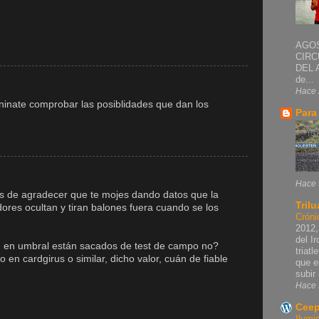
AGOS
CIRC
DEL 
de...
Hace 
ninate comprobar las posiblidades que dan los
Para
Hace 
s de agradecer que te mojes dando datos que la
Trilu
ores ocultan y tiran balones fuera cuando se los
Cróni
2012,
del I
Kg en umbral están sacados de test de campo no?
triat
en cardgirus o similar, dicho valor, cuán de fiable
que e
subir 
Hace 
Ceep
Ilumi