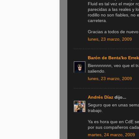
Fluid es tal vez el mejor 
parecidas a las reales y l
rodillo no son fiables, no 
carretera.
Gracias a todos de nuevo 
lunes, 23 marzo, 2009
Barón de Benta'ko Erre
Biennnnnnn, veo que el tr
saliendo.
lunes, 23 marzo, 2009
Andrés Díaz
dijo...
Seguro que en unas seman
trabajo.
Ya es hora que en CdE se 
por sus compañeros cada 
martes, 24 marzo, 2009