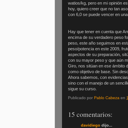
watios/kg, pero en mi opinión est
hoy, quiero creer que no tan aso
con 6,0 se puede vencer en una
Hay que tener en cuenta que Arr
encima de su verdadero peso fo
peso, este año seguimos en est
peso/potencia en este 2009, fr
aspectos de su preparación, sit
con su mayor peso y que aún mej
Giro, nos sitúan en ese ámbito d
como objetivo de base. Sin desc
Ahora sabemos, con evidencias 
sino con el manejo de un sencil
sigue su curso.
Publicado por
Pablo Cabeza
en
15 comentarios:
davidiego
dijo...