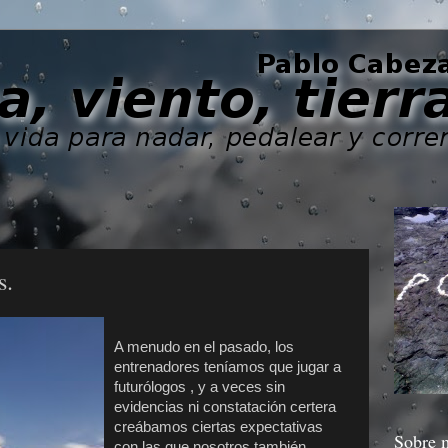
s.
A menudo en el pasado, los
entrenadores teníamos que jugar a
futurólogos , y a veces sin
evidencias ni constatación certera
creábamos ciertas expectativas
Sobre 
con las que nosotros también