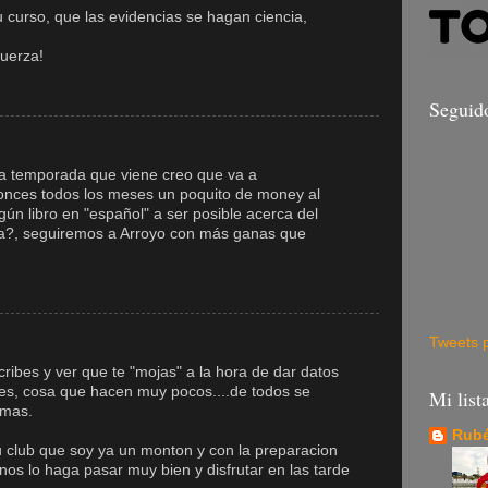
u curso, que las evidencias se hagan ciencia,
uerza!
Seguid
la temporada que viene creo que va a
entonces todos los meses un poquito de money al
gún libro en "español" a ser posible acerca del
a?, seguiremos a Arroyo con más ganas que
Tweets 
ibes y ver que te "mojas" a la hora de dar datos
ales, cosa que hacen muy pocos....de todos se
Mi list
 mas.
Rubé
 club que soy ya un monton y con la preparacion
os lo haga pasar muy bien y disfrutar en las tarde