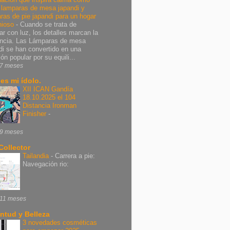
r lamparas de mesa japandi y
ras de pie japandi para un hogar
nioso
-
Cuando se trata de
ar con luz, los detalles marcan la
encia. Las Lámparas de mesa
di se han convertido en una
ón popular por su equili...
7 meses
 es mi ídolo.
XII ICAN Gandía
18.10.2025 el 104
Distancia Ironman
Finisher
-
9 meses
Collector
Tailandia
-
Carrera a pie:
Navegación rio:
11 meses
ntud y Belleza
3 novedades cosméticas