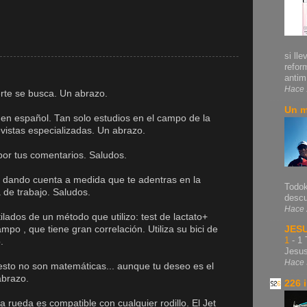
si lle
refor
antim.
Hace 
erte se busca. Un abrazo.
Un m
 en español. Tan solo estudios en el campo de la
revistas especializadas. Un abrazo.
por tus comentarios. Saludos.
s dando cuenta a medida que te adentras en la
Todok
a de trabajo. Saludos.
descu
Hace 
ilados de un método que utilizo: test de lactato+
mpo , que tiene gran correlación. Utiliza su bici de
JES
1
-
1 
.
Jesu
Hace 
esto no son matemáticas... aunque tu deseo es el
abrazo.
226 
 rueda es compatible con cualquier rodillo. El Jet