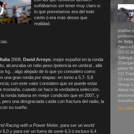
soñábamos sin tener muy claro si
lo que preveíamos era del todo
cierto ó era más deseo que
realidad.
triatlón 
profesio
ias.
de Itali
(Vencedo
2013),Je
Saboya 2
Italia
2008,
David Arroyo
, mejor español en la ronda
(Campeó
to, alcanzaba un ratio peso /potencia en umbral , allá
piloto 
os kg. , algo alejado de lo que yo considero como
CD Trita
en una gran ronda por etapas: en torno a 5,7- 5,8
15 veces
encia; con este valor considero que se puede estar
Group La
lta montaña, cuando se hace la verdadera selección.
Atleta h
 la ronda italiana en mejor condición que en 2007, y
personal
marathon
5, pero una desgraciada caída con fractura del radio, la
e con su sueño.
Ver todo 
and Racing with a Power Meter
, para ser un
world
e 6,0 y para ser un fuera de serie 6,3 ó incluso 6,4