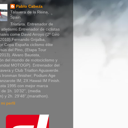
Pablo Cabeza
Talavera de la Reina,
Spain
Triatleta. Entrenador de
y atletismo.Entrenador de ciclistas
nales como David Arroyo (2º Giro
a 2010),Fernando Grijalba,
r Copa España ciclismo élite
sús del Pino, (Etapa Tour
013). Alvaro Bautista,
n del mundo de motociclismo y
Mundial MOTOGP). Entrenador del
lavera y Club Triatlon Aguaverde.
 Ironman finisher; Podium Age
nzarote IM; 2X Hawaii IM Finish.
asta 1995 con mejor marca
 de 1h. 10'32'', (media
) y 2h. 29'48'',(marathon).
mi perfil