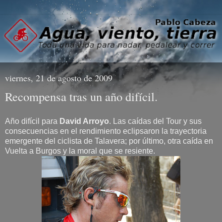
viernes, 21 de agosto de 2009
Recompensa tras un año difícil.
Año difícil para
David Arroyo
. Las caídas del Tour y sus
consecuencias en el rendimiento eclipsaron la trayectoria
emergente del ciclista de Talavera; por último, otra caída en
Vuelta a Burgos y la moral que se resiente.