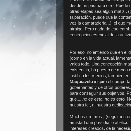
desde un prisma u otro. Puede 
otras etapas sea algun matiz , (
superación, puede que la contem
vez la camaradería...), el que 
atraiga. Pero nada de eso camb
concepción esencial de la activi
Por eso, no entiendo que en el d
(como en la vida actual, lament
valga todo. Una concepción mater
existencia, ha puesto de moda qu
justifica los medios, también en 
Maquiavelo
inspiró el comport
gobernantes y de otros poderes,
para conseguir sus objetivos. P
que....
no es esto, no es esto.
No
nuestra fe , ni nuestra dedicación
Muchos creímos , (seguimos cre
amistad que presidía lo atlético
intereses creados, de la necesid