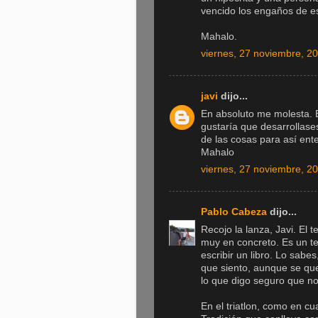
vencido los engaños de es
Mahalo.
viernes, 27 noviembre, 2
javi
dijo...
En absoluto me molesta. E
gustaría que desarrollase
de las cosas para así ent
Mahalo
viernes, 27 noviembre, 2
Pablo Cabeza
dijo...
Recojo la lanza, Javi. El t
muy en concreto. Es un t
escribir un libro. Lo sabes
que siento, aunque se que 
lo que digo seguro que no
En el triatlon, como en cu