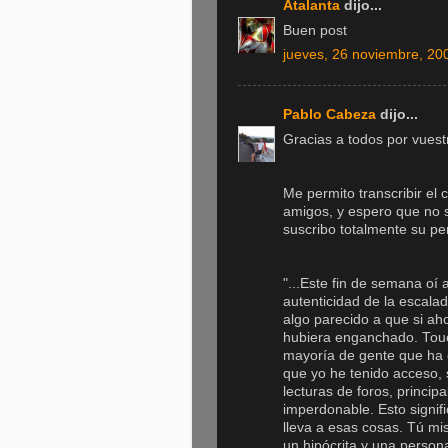
Atalanta
dijo...
Buen post
jueves, 26 noviembre, 20
Pablo Cabeza
dijo...
Gracias a todos por vuest
Me permito transcribir el 
amigos, y espero que no se
suscribo totalmente su p
"...Este fin de semana oí 
autenticidad de la escala
algo parecido a que si ah
hubiera enganchado. Touch
mayoría de gente que ha e
que yo he tenido acceso, 
lecturas de foros, princip
imperdonable. Esto signific
lleva a esas cosas. Tú mi
un hipócrita y una person