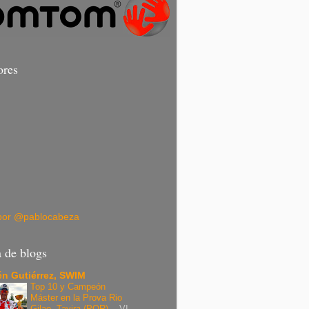
ores
por @pablocabeza
a de blogs
n Gutiérrez, SWIM
Top 10 y Campeón
Máster en la Prova Rio
Gilao, Tavira (POR).
-
VI