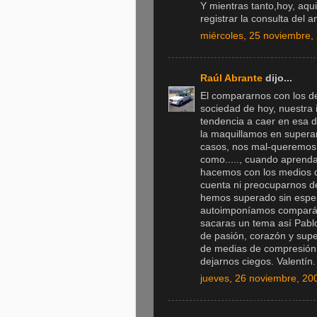
Y mientras tanto,hoy, aqui
registrar la consulta del
miércoles, 25 noviembre,
Raúl Abrante
dijo...
El compararnos con los d
sociedad de hoy, nuestra 
tendencia a caer en esa d
la maquillamos en supera
casos, nos mal-queremos por
como....., cuando aprend
hacemos con los medios q
cuenta ni preocuparnos d
hemos superado sin esper
autoimponíamos compará
sacaras un tema así Pabl
de pasión, corazón y supe
de medias de compresión 
dejarnos ciegos. Valentín.
jueves, 26 noviembre, 20