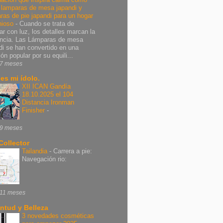
r lamparas de mesa japandi y
ras de pie japandi para un hogar
nioso
-
Cuando se trata de
ar con luz, los detalles marcan la
encia. Las Lámparas de mesa
di se han convertido en una
ón popular por su equili...
7 meses
 es mi ídolo.
XII ICAN Gandía
18.10.2025 el 104
Distancia Ironman
Finisher
-
9 meses
Collector
Tailandia
-
Carrera a pie:
Navegación rio:
11 meses
ntud y Belleza
3 novedades cosméticas