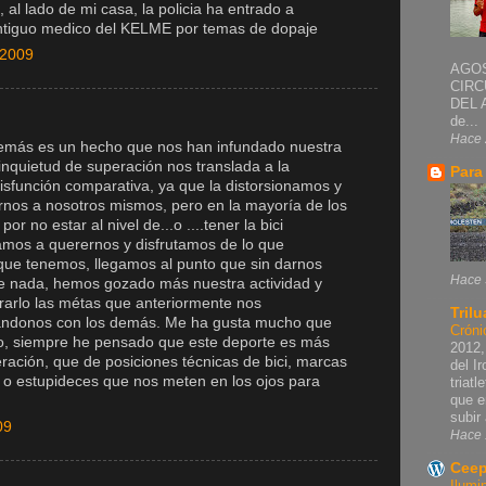
, al lado de mi casa, la policia ha entrado a
 antiguo medico del KELME por temas de dopaje
 2009
AGOS
CIRC
DEL 
de...
Hace 
emás es un hecho que nos han infundado nuestra
inquietud de superación nos translada a la
Para
isfunción comparativa, ya que la distorsionamos y
rnos a nosotros mismos, pero en la mayoría de los
 no estar al nivel de...o ....tener la bici
amos a querernos y disfrutamos de lo que
ue tenemos, llegamos al punto que sin darnos
Hace 
e nada, hemos gozado más nuestra actividad y
arlo las métas que anteriormente nos
Trilu
ndonos con los demás. Me ha gusta mucho que
Cróni
o, siempre he pensado que este deporte es más
2012,
ración, que de posiciones técnicas de bici, marcas
del I
o estupideces que nos meten en los ojos para
triat
que e
subir 
09
Hace 
Ceep
Ilumi