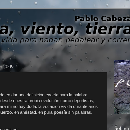
e 2009
 en dar una definición exacta para la palabra
y desde nuestra propia evolución como deportistas,
ara mi no hay duda: la vocación vivida durante años
fuerzo
, en
amistad
, en pura
poesía
sin palabras.
Sobre 
 pueda ver