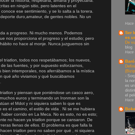
ocer la historia, respetarla, amarla y proyectarla.
ritas en ningún sitio, pero latentes en el
conoce ese sentimiento, y se lo salta a la torera.
un deporte duro,amateur, de gentes nobles. No un
Hace 
Ser 
tada a progreso. Ni mucho menos. Podemos
es u
ue nos proporciona el progreso y el estudio; pero
De vu
El hábito no hace al monje. Nunca juzguemos sin
blog
Hace 
triatlon, todos nos respetábamos; los nuevos,
Baró
 de las fuentes, y por supuesto esforzarnos,
Defin
 bien intemporales, nos aferrábamos a la mística
(Bizi
-
Sorp
r en qué año viviamos y qué buscábamos
la no
.
es un
disti
triatlon y piensan que poniéndose un casco aero,
el pel
muchos euros y terminando un Ironman son la
Hace 
atúan el Mdot y ni siquiera saben lo que es
es el camino, el estilo de vida . Ni se me hubiera
Bok
n haber corrido en La Meca. No es esto, no es esto;
iente no hacen ya triatlon porque se cansaron. De
eras llenas de ellos. El problema es que falla la
hacen triatlon pero no saben por qué , ni siquiera