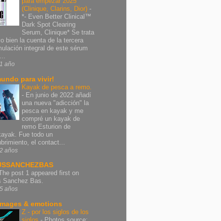
para empezar 2025
(Clinique, Clarins, Dior)
-
*- Even Better Clinical™
Dark Spot Clearing
Serum, Clinique* Se trata
vo bien la cuenta de la tercera
mulación integral de este sérum
..
1 año
undo para vivir!
Kayak de pesca a remo.
-
En junio de 2022 añadí
una nueva "adicción" la
pesca en kayak y me
compré un kayak de
remo Esturion de
ayak. Fue todo un
brimiento, el contact...
2 años
USSANCHEZBAS
The post 1 appeared first on
s Sanchez Bas.
5 años
images & emotions
Z - por los siglos de los
siglos
-
Photos source: