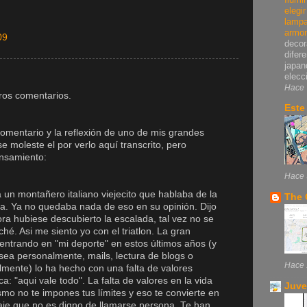
elegi
lampa
armo
09
decor
difer
japan
elecci
Hace 
ros comentarios.
Este
comentario y la reflexión de uno de mis grandes
 moleste el por verlo aquí transcrito, pero
ensamiento:
Hace 
a un montañero italiano viejecito que hablaba de la
The 
da. Ya no quedaba nada de eso en su opinión. Dijo
ora hubiese descubierto la escalada, tal vez no se
é. Asi me siento yo con el triatlon. La gran
ntrando en "mi deporte" en estos últimos años (y
sea personalmente, mails, lectura de blogs o
Hace 
almente) lo ha hecho con una falta de valores
a: "aqui vale todo". La falta de valores en la vida
Juve
smo no te impones tus límites y eso te convierte en
aje que no es digno de llamarse persona. Te han