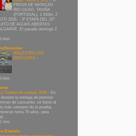
PROVA DE NATAÇAO
RIO GILAO, TAVIRA
(PORTUGAL), 1.910m, 2
TO 2026. - 3ª ETAPA DEL 32º
UITO DE AGUAS ABERTAS
ALGARVE. El pasado domingo 2
2 días
 reflexionar
MOLESTEN LAS
DISCULPAS
-
3 días
arca
ca Triatlon de zarautz 2026
-
En
 durante la entrega de premios
ronman de Lanzarote, se llamó al
leta más veterano de la prueba,
ntonces tenía 79 años, para
al...
1 mes
o España
nacion que inspira calma como