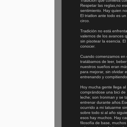
Tradición que conlleva con
Respetar las reglas,no esc
sentimiento. Hay quien no 
El triatlon ante todo es 
circo.
Tradición no está enfren
valernos de los avances q
sin pisotear la esencia. 
conocer.
Cuando comenzamos en el 
tratábamos de leer, beber
nuestros sueños eran más
para mejorar, sin olvida
entrenando y compitiendo
Hoy mucha gente llega al 
comprándose una bici de 
leche; son Ironman y se t
entrenar durante años.Ese 
ocurrido a mi tatuarme si
sobre todo si al año sigu
esos hay muchos. Hay carr
filosofía de base, muchos 