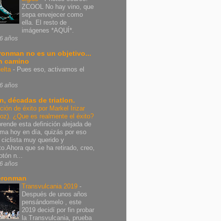
ZCOOL No hay vino, que
sepa envejecer como
ella. El resto de
imágenes *AQUÍ*.
6 años
Ironman no es un objetivo...
n camino
elta
-
Pues eso, activamos el
6 años
n, décadas de triatlon.
ición de éxito por Markel Irizar
poz). ¿Que es realmente el éxito?
rende esta definición alejada de
rma hoy en día, quizás por eso
 ciclista muy querido y
nto.Ahora que se ha retirado, creo,
otón n...
6 años
eronman
Transvulcania 2019
-
Después de unos años
pensándomelo , este
2019 decidí por fin probar
la Transvulcania, prueba