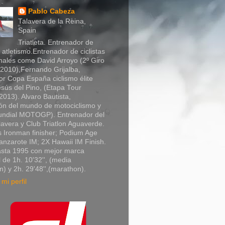
Pablo Cabeza
Talavera de la Reina,
Spain
Triatleta. Entrenador de
y atletismo.Entrenador de ciclistas
nales como David Arroyo (2º Giro
a 2010),Fernando Grijalba,
r Copa España ciclismo élite
sús del Pino, (Etapa Tour
013). Alvaro Bautista,
n del mundo de motociclismo y
Mundial MOTOGP). Entrenador del
lavera y Club Triatlon Aguaverde.
 Ironman finisher; Podium Age
nzarote IM; 2X Hawaii IM Finish.
asta 1995 con mejor marca
 de 1h. 10'32'', (media
) y 2h. 29'48'',(marathon).
mi perfil