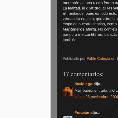
marcarán de una u otra forma nu
La
lealtad
, la
gratitud
, el
respe
alimentados, pues es todo esto, e
verdadera riqueza, que alimenta
etapa de nuestro destino, como 
Manteneros alerta.
No confieis
por puro mercantilismo. La activ
también.
Publicado por
Pablo Cabeza
en
17 comentarios:
davidiego
dijo...
Muy buena entrada, alert
lunes, 23 noviembre, 200
Furacán
dijo...