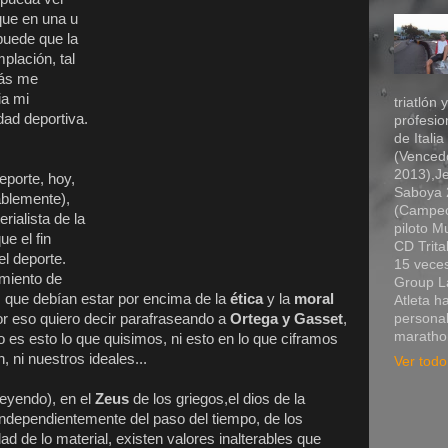
que en una u
puede que la
plación, tal
más me
ia mi
triatlón 
dad deportiva.
profesio
de Itali
(Vencedo
2013),Je
eporte, hoy,
Saboya 2
ablemente),
(Campeó
ialista de la
piloto 
e el fin
CD Trita
el deporte.
15 veces
amiento de
Group La
 que debían estar por encima de la
ética
y la
moral
Atleta h
or eso quiero decir parafraseando a
Ortega y Gasset
,
personal
marathon
 es esto lo que quisimos, ni esto en lo que ciframos
, ni nuestros ideales...
Ver todo 
yendo), en el
Zeus
de los griegos,el dios de la
;independientemente del paso del tiempo, de los
ad de lo material, existen valores inalterables que