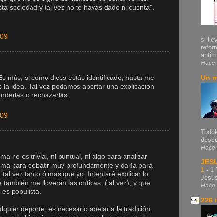
ta sociedad y tal vez no te hayas dado ni cuenta".
009
si lle
refor
antim.
Hace 
s más, si como dices estás identificado, hasta me
Un m
s la idea. Tal vez podamos aportar una explicación
enderlas o rechazarlas.
009
Todok
descu
Hace 
ema no es trivial, ni puntual, ni algo para analizar
JES
ema para debatir muy profundamente y daría para
1
-
1 
, tal vez tanto ó más que yo. Intentaré explicar lo
Jesu
también me lloverán las críticas, (tal vez), y que
Hace 
 es populista.
226 
alquier deporte, es necesario apelar a la tradición.