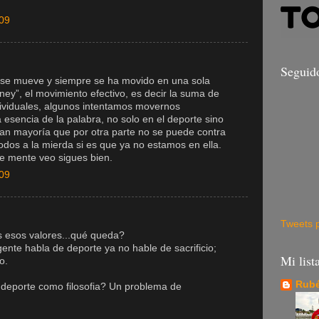
009
Seguid
se mueve y siempre se ha movido en una sola
ney”, el movimiento efectivo, es decir la suma de
dividuales, algunos intentamos movernos
 esencia de la palabra, no solo en el deporte sino
gran mayoría que por otra parte no se puede contra
todos a la mierda si es que ya no estamos en ella.
e mente veo sigues bien.
009
Tweets 
os esos valores...qué queda?
nte habla de deporte ya no hable de sacrificio;
Mi list
o.
Rubé
deporte como filosofia? Un problema de