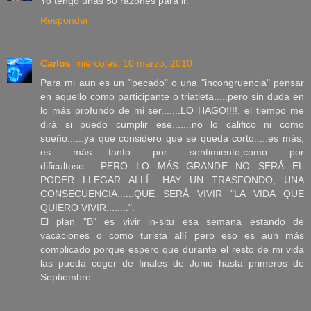
Yo tengo unas 50 razones para ir.
Responder
Carlos
miércoles, 10 marzo, 2010
Para mi aun es un "pecado" o una "incongruencia" pensar
en aquello como participante o triatleta.....pero sin duda en
lo más profundo de mi ser.......LO HAGO!!!!, el tiempo me
dirá si puedo cumplir ese.......no lo califico ni como
sueño......ya que considero que se queda corto.....es más,
es más......tanto por sentimiento,como por
dificultoso......PERO LO MÁS GRANDE NO SERÁ EL
PODER LLEGAR ALLÍ.....HAY UN TRASFONDO, UNA
CONSECUENCIA......QUE SERÁ VIVIR "LA VIDA QUE
QUIERO VIVIR........".
El plan "B" es vivir in-situ esa semana estando de
vacaciones o como turista allí pero eso es aun más
complicado porque espero que durante el resto de mi vida
las pueda coger de finales de Junio hasta primeros de
Septiembre.......