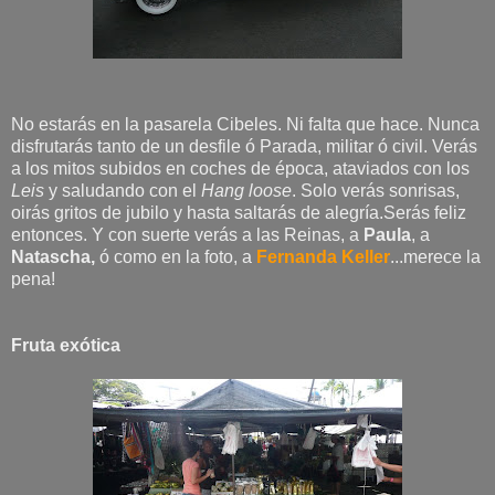
No estarás en la pasarela Cibeles. Ni falta que hace. Nunca
disfrutarás tanto de un desfile ó Parada, militar ó civil. Verás
a los mitos subidos en coches de época, ataviados con los
Leis
y saludando con el
Hang loose
. Solo verás sonrisas,
oirás gritos de jubilo y hasta saltarás de alegría.Serás feliz
entonces. Y con suerte verás a las Reinas, a
Paula
, a
Natascha,
ó como en la foto, a
Fernanda Keller
...merece la
pena!
Fruta exótica