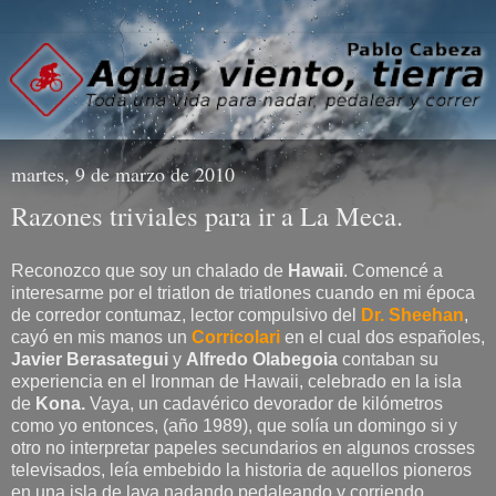
martes, 9 de marzo de 2010
Razones triviales para ir a La Meca.
Reconozco que soy un chalado de
Hawaii
. Comencé a
interesarme por el triatlon de triatlones cuando en mi época
de corredor contumaz, lector compulsivo del
Dr. Sheehan
,
cayó en mis manos un
Corricolari
en el cual dos españoles,
Javier Berasategui
y
Alfredo Olabegoia
contaban su
experiencia en el Ironman de Hawaii, celebrado en la isla
de
Kona.
Vaya, un cadavérico devorador de kilómetros
como yo entonces, (año 1989), que solía un domingo si y
otro no interpretar papeles secundarios en algunos crosses
televisados, leía embebido la historia de aquellos pioneros
en una isla de lava nadando pedaleando y corriendo,