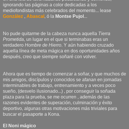
ignorando las páginas a color dedicadas a los
mediofondistas más celebrados del momento... lease
González
,
Abascal
, ó la
Montse Pujol
...
No pude quitarme de la cabeza nunca aquella
Tierra
Prometida
, un lugar en el que si terminabas eras un
verdadero
Hombre de Hierro
. Y aún habiendo cruzado
aquella línea de meta mágica en dos oportunidades años
después, creo que siempre soñaré con volver.
Ahora que es tiempo de comenzar a soñar, y que muchos de
mis amigos, discípulos y conocidos se afanan en jornadas
interminables de trabajo, entrenamiento y a veces poco
sueño, (desvelo ilusionado...) , por conseguir la soñada
plaza para la prueba, se me ocurren , además de las
razones evidentes de superación, culminación y éxito
deportivo, algunas otras motivaciones más triviales para
buscar el pasaporte a Kona.
El Noni mágico