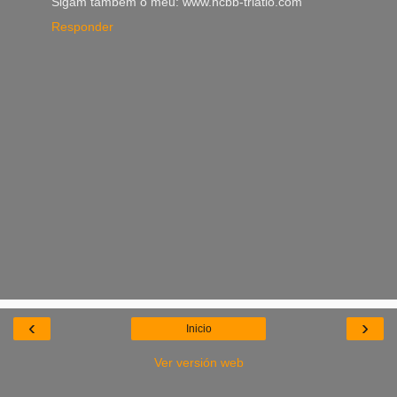
Sigam também o meu: www.ncbb-triatlo.com
Responder
‹
›
Inicio
Ver versión web