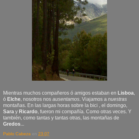
Mientras muchos compañeros ó amigos estaban en
Lisboa
,
ó
Elche
, nosotros nos
ausentamos
. Viajamos a
nuestras
montañas. En las largas horas sobre la bici , el domingo,
Sara
y
Ricardo
, fueron mi compañía. Como otras veces. Y
también, como tantas y tantas otras, las montañas de
Gredos
...
Pablo Cabeza
en
23:07