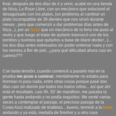
final, después de dos días de ir y venir, acabé en una tienda
de Niza,
La Roue Libre
, con un mecánico que solucionó el
desaguisado con los platos, (un problema al cambiar un
plato incompatible de 38 dientes que nos sirvió durante
meses , pero que comenzó a dar problemas días antes de
Niza...), por un
Sram
que un mecánico de la feria me puso al
revés y que luego al tratar de quitarlo trasroscó uno de los
tornillos y tuvimos que quitarlos a base de
black decker
...)...
los dos días antes estresados sin poder entrenar nada y con
los nervios a flor de piel...¿para qué dificultad ahora casi en
carrera???
Con tanta tensión, cuando comencé a pasarlo mal en la
prueba
me puse a caminar
, mentalmente no estaba para
Ironman ni para nada, entre otras cosas porque pasé dos
días casi sin dormir por todos los malos rollos... así que ahí
está el resultado, casi 4h. 50' de marathon, me pasaba la
gente hasta andando y no podía seguirlos. Me senté varias
veces a contemplar el paisaje, el precioso paisaje de la
Costa Azul matizado de triatletas... bueno, terminé a lo
Beke
andando y ya está, medalla de finisher y a otra cosa