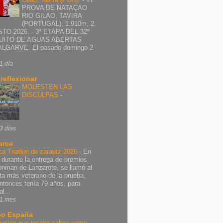
PROVA DE NATAÇAO
RIO GILAO, TAVIRA
(PORTUGAL), 1.910m, 2
TO 2026. - 3ª ETAPA DEL 32º
UITO DE AGUAS ABERTAS
ALGARVE. El pasado domingo 2
1 día
 reflexionar
MOLESTEN LAS
DISCULPAS
-
3 días
arca
ca Triatlon de zarautz 2026
-
En
 durante la entrega de premios
ronman de Lanzarote, se llamó al
leta más veterano de la prueba,
ntonces tenía 79 años, para
al...
1 mes
o España
nacion que inspira calma como