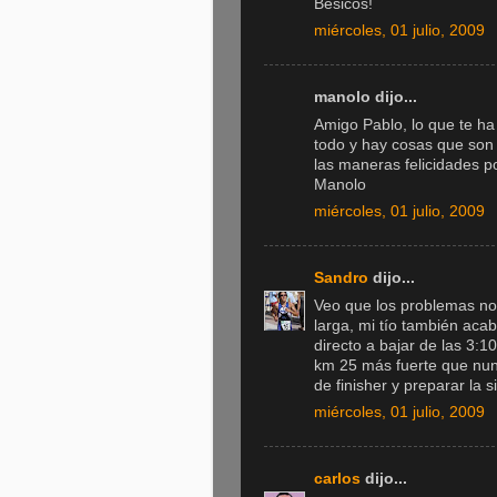
Besicos!
miércoles, 01 julio, 2009
manolo dijo...
Amigo Pablo, lo que te h
todo y hay cosas que son i
las maneras felicidades p
Manolo
miércoles, 01 julio, 2009
Sandro
dijo...
Veo que los problemas no 
larga, mi tío también ac
directo a bajar de las 3:1
km 25 más fuerte que nun
de finisher y preparar la s
miércoles, 01 julio, 2009
carlos
dijo...