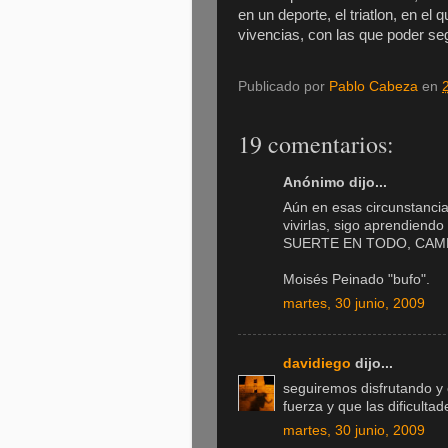
en un deporte, el triatlon, en 
vivencias, con las que poder se
Publicado por
Pablo Cabeza
en
19 comentarios:
Anónimo dijo...
Aún en esas circunstancia
vivirlas, sigo aprendiendo 
SUERTE EN TODO, CAM
Moisés Peinado "bufo".
martes, 30 junio, 2009
davidiego
dijo...
seguiremos disfrutando y 
fuerza y que las dificulta
martes, 30 junio, 2009