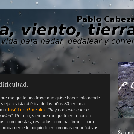
ificultad.
re me gustó una frase que quise hacer mía desde
vieja revista atlética de los años 80, en una
dano
José Luis González
:
"hay que entrenar en
odidad"
. Por ello, siempre me gustó entrenar en
dos, con cuestas, revirados, con mal firme... para
omodamente lo adquirido en jornadas empeñativas.
Sobre 