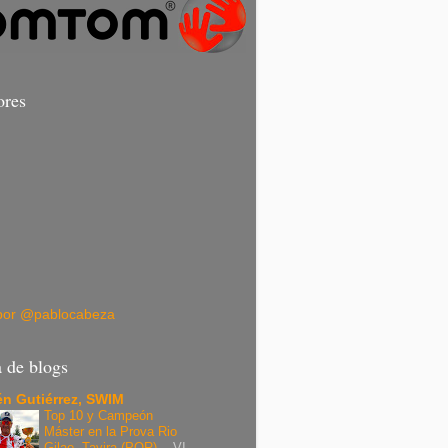
ores
por @pablocabeza
a de blogs
n Gutiérrez, SWIM
Top 10 y Campeón
Máster en la Prova Rio
Gilao, Tavira (POR).
-
VI