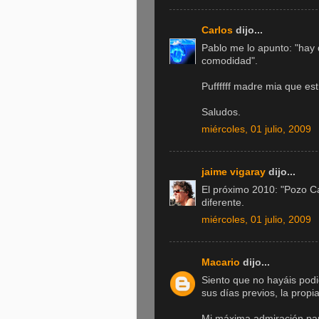
Carlos
dijo...
Pablo me lo apunto: "hay 
comodidad".
Puffffff madre mia que es
Saludos.
miércoles, 01 julio, 2009
jaime vigaray
dijo...
El próximo 2010: "Pozo Ca
diferente.
miércoles, 01 julio, 2009
Macario
dijo...
Siento que no hayáis podi
sus días previos, la propi
Mi máxima admiración para