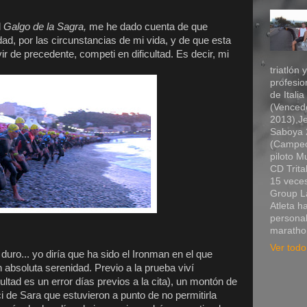
l
Galgo de la Sagra,
me he dado cuenta de que
d, por las circunstancias de mi vida, y de que esta
ir de precedente, competi en dificultad. Es decir, mi
triatlón 
profesio
de Itali
(Vencedo
2013),Je
Saboya 2
(Campeó
piloto 
CD Trita
15 veces
Group La
Atleta h
personal
marathon
Ver todo 
duro... yo diría que ha sido el Ironman en el que
 absoluta serenidad. Previo a la prueba viví
ultad es un error días previos a la cita), un montón de
i de Sara que estuvieron a punto de no permitirla