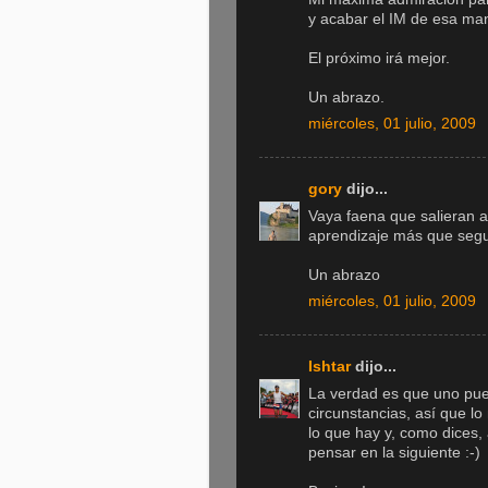
y acabar el IM de esa man
El próximo irá mejor.
Un abrazo.
miércoles, 01 julio, 2009
gory
dijo...
Vaya faena que salieran a
aprendizaje más que segu
Un abrazo
miércoles, 01 julio, 2009
Ishtar
dijo...
La verdad es que uno pue
circunstancias, así que l
lo que hay y, como dices,
pensar en la siguiente :-)