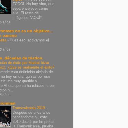
ZCOOL No hay vino, que
sepa envejecer como
ella. El resto de
imágenes *AQUÍ*.
6 años
Ironman no es un objetivo...
n camino
elta
-
Pues eso, activamos el
6 años
n, décadas de triatlon.
ición de éxito por Markel Irizar
poz). ¿Que es realmente el éxito?
rende esta definición alejada de
rma hoy en día, quizás por eso
 ciclista muy querido y
nto.Ahora que se ha retirado, creo,
otón n...
6 años
eronman
Transvulcania 2019
-
Después de unos años
pensándomelo , este
2019 decidí por fin probar
la Transvulcania, prueba