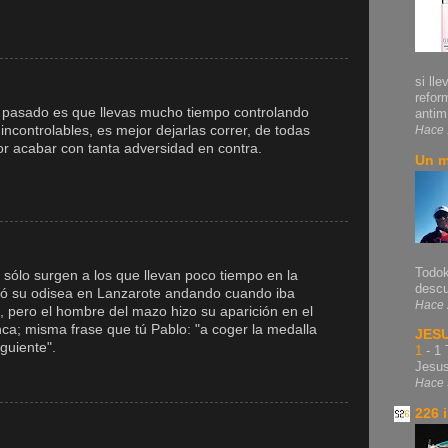
si lle
refor
a pasado es que llevas mucho tiempo controlando
antim.
ncontrolables, es mejor dejarlas correr, de todas
Hace 
or acabar con tanta adversidad en contra.
Un m
Todok
sólo surgen a los que llevan poco tiempo en la
descu
abó su odisea en Lanzarote andando cuando iba
Hace 
0, pero el hombre del mazo hizo su aparición en el
ca; misma frase que tú Pablo: "a coger la medalla
JES
iguiente".
1
-
1 
Jesu
Hace 
226 