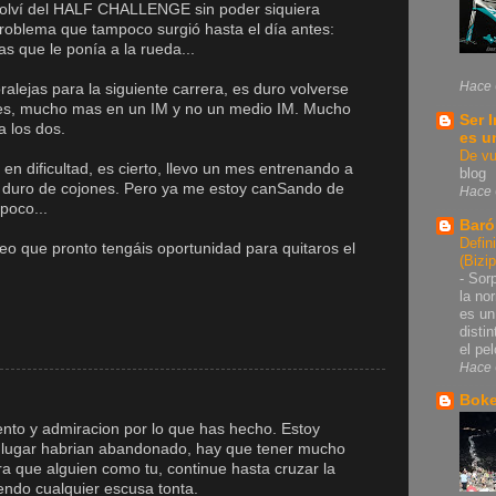
volví del HALF CHALLENGE sin poder siquiera
 problema que tampoco surgió hasta el día antes:
s que le ponía a la rueda...
Hace 
alejas para la siguiente carrera, es duro volverse
nes, mucho mas en un IM y no un medio IM. Mucho
Ser 
a los dos.
es u
De vu
en dificultad, es cierto, llevo un mes entrenando a
blog
es duro de cojones. Pero ya me estoy canSando de
Hace 
 poco...
Baró
Defin
eo que pronto tengáis oportunidad para quitaros el
(Bizi
-
Sorp
la no
es un
disti
el pel
Hace 
Bok
nto y admiracion por lo que has hecho. Estoy
 lugar habrian abandonado, hay que tener mucho
a que alguien como tu, continue hasta cruzar la
iendo cualquier escusa tonta.