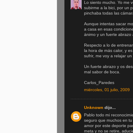
Lo siento mucho. Yo me 
subirme a la bici, por un
pinchaba todas las cámara
Aunque intentas sacar mor
a casa en esas condicio
ánimo y un fuerte abrazo 
Respecto a lo de entrenar 
la hora de más calor, y 
sufrir, me voy a relajar un
Un fuerte abrazo y os des
mal sabor de boca.
Carlos_Paredes
miércoles, 01 julio, 2009
Unknown
dijo...
Pablo todo mi reconocimie
seguro que muchos en tu
amor por este deporte par
meta y no se retire, aduc