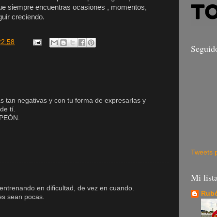
el que siempre encuentras ocasiones , momentos,
guir creciendo.
22:58
Seguid
s tan negativas y con tu forma de expresarlas y
de tí.
PEÓN.
Tweets 
Mi list
entrenando en dificultad, de vez en cuando.
Rubé
des sean pocas.