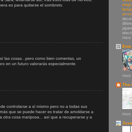
elegi
era es para quitarse el sombreto.
lampa
armo
decor
difer
japan
elecci
Hace 
Este
sí las cosas...pero como bien comentas, un
ro en un futuro valorarás especialmente.
Hace 
The 
de controlarse a sí mismo pero no a todas sus
o más que se puede hacer es tratar de amoldarse a
Hace 
 a otra cosa mariposa... así que a recuperarse y a
Juve