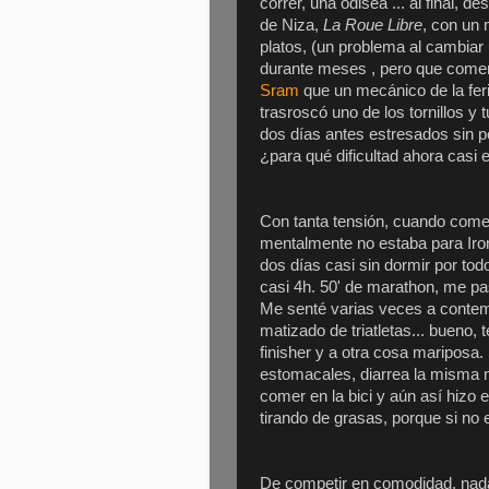
correr, una odisea ... al final, 
de Niza,
La Roue Libre
, con un
platos, (un problema al cambiar 
durante meses , pero que comenz
Sram
que un mecánico de la feri
trasroscó uno de los tornillos y
dos días antes estresados sin pod
¿para qué dificultad ahora casi 
Con tanta tensión, cuando come
mentalmente no estaba para Iro
dos días casi sin dormir por todo
casi 4h. 50' de marathon, me pa
Me senté varias veces a contempl
matizado de triatletas... bueno, 
finisher y a otra cosa mariposa
estomacales, diarrea la misma 
comer en la bici y aún así hizo e
tirando de grasas, porque si no 
De competir en comodidad, nada