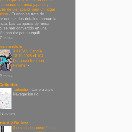
r lamparas de mesa japandi y
ras de pie japandi para un hogar
nioso
-
Cuando se trata de
ar con luz, los detalles marcan la
encia. Las Lámparas de mesa
di se han convertido en una
ón popular por su equili...
7 meses
 es mi ídolo.
XII ICAN Gandía
18.10.2025 el 104
Distancia Ironman
Finisher
-
9 meses
Collector
Tailandia
-
Carrera a pie:
Navegación rio:
11 meses
ntud y Belleza
3 novedades cosméticas