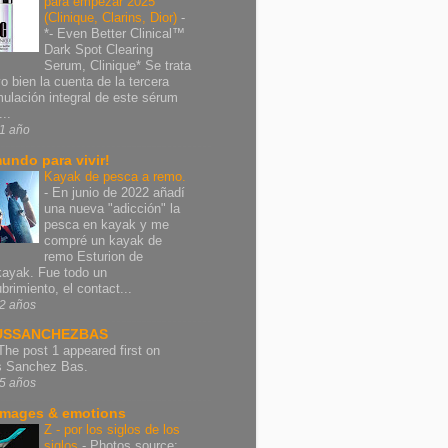
para empezar 2025
(Clinique, Clarins, Dior)
-
*- Even Better Clinical™
Dark Spot Clearing
Serum, Clinique* Se trata
vo bien la cuenta de la tercera
mulación integral de este sérum
..
1 año
undo para vivir!
Kayak de pesca a remo.
-
En junio de 2022 añadí
una nueva "adicción" la
pesca en kayak y me
compré un kayak de
remo Esturion de
ayak. Fue todo un
brimiento, el contact...
2 años
USSANCHEZBAS
The post 1 appeared first on
s Sanchez Bas.
5 años
images & emotions
Z - por los siglos de los
siglos
-
Photos source: