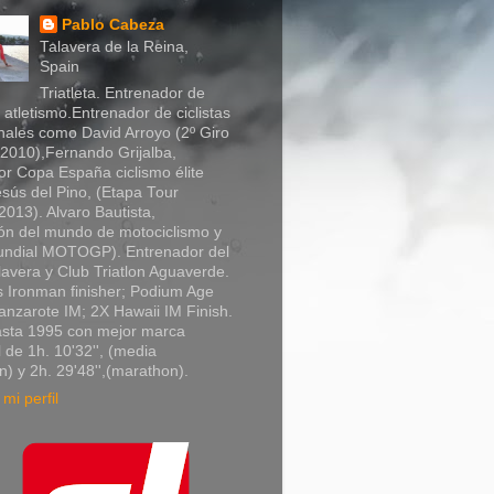
Pablo Cabeza
Talavera de la Reina,
Spain
Triatleta. Entrenador de
y atletismo.Entrenador de ciclistas
nales como David Arroyo (2º Giro
a 2010),Fernando Grijalba,
r Copa España ciclismo élite
sús del Pino, (Etapa Tour
013). Alvaro Bautista,
n del mundo de motociclismo y
Mundial MOTOGP). Entrenador del
lavera y Club Triatlon Aguaverde.
 Ironman finisher; Podium Age
nzarote IM; 2X Hawaii IM Finish.
asta 1995 con mejor marca
 de 1h. 10'32'', (media
) y 2h. 29'48'',(marathon).
mi perfil