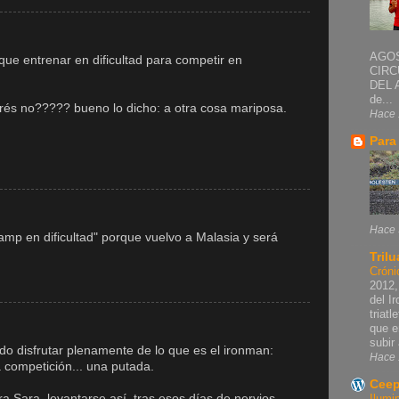
AGOS
que entrenar en dificultad para competir en
CIRC
DEL 
de...
trés no????? bueno lo dicho: a otra cosa mariposa.
Hace 
Para
Hace 
mp en dificultad" porque vuelvo a Malasia y será
Trilu
Cróni
2012,
del I
triat
que e
subir 
do disfrutar plenamente de lo que es el ironman:
Hace 
a competición... una putada.
Ceep
 Sara, levantarse así, tras esos días de nervios,
Ilumi