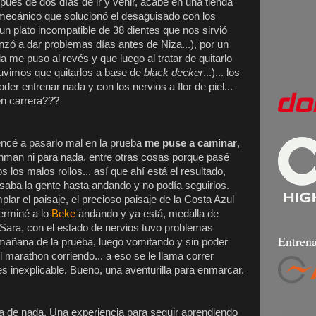
después de dos días de ir y venir, acabé en una tienda
 mecánico que solucionó el desaguisado con los
un plato incompatible de 38 dientes que nos sirvió
ó a dar problemas días antes de Niza...), por un
a me puso al revés y que luego al tratar de quitarlo
 tuvimos que quitarlos a base de
black decker
...)... los
er entrenar nada y con los nervios a flor de piel...
en carrera???
ncé a pasarlo mal en la prueba
me puse a caminar
,
nman ni para nada, entre otras cosas porque pasé
s los malos rollos... así que ahí está el resultado,
saba la gente hasta andando y no podía seguirlos.
ar el paisaje, el precioso paisaje de la Costa Azul
terminé a lo
Beke
andando y ya está, medalla de
. Sara, con el estado de nervios tuvo problemas
Entrena
mañana de la prueba, luego vomitando y sin poder
l marathon corriendo... a eso se le llama correr
es inexplicable. Bueno, una aventurilla para enmarcar.
 de nada. Una experiencia para seguir aprendiendo