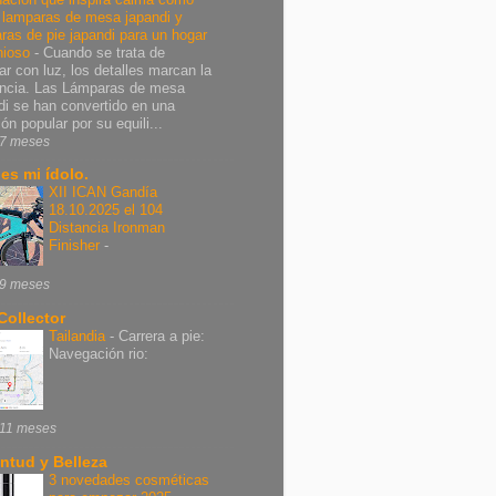
r lamparas de mesa japandi y
ras de pie japandi para un hogar
nioso
-
Cuando se trata de
ar con luz, los detalles marcan la
encia. Las Lámparas de mesa
di se han convertido en una
ón popular por su equili...
7 meses
 es mi ídolo.
XII ICAN Gandía
18.10.2025 el 104
Distancia Ironman
Finisher
-
9 meses
Collector
Tailandia
-
Carrera a pie:
Navegación rio:
11 meses
ntud y Belleza
3 novedades cosméticas