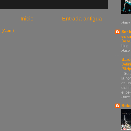
Inicio
Entrada antigua
Hace 
s (Atom)
Ser 
es u
De vu
blog
Hace 
Baró
Defin
(Bizi
-
Sorp
la no
es un
disti
el pel
Hace 
Bok