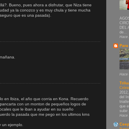
llá?. Bueno, pues ahora a disfrutar, que Niza tiene
iudad ya la conozco y es muy chula y tiene mucha
IM seguro que es una pasada).
AGOS
CIRC
DEL 
de...
Hace 
Para
a mañana.
Hace 
Trilu
Cróni
2012,
del I
lo en Ibiza, el año que corria en Kona. Recuerdo
triat
 pancarta con un monton de pequeños logos de
que e
locales que le iban a ayudar en su sueño
subir 
cuerdo la pasada que me pego en los ultimos kms
Hace 
Ceep
y un ejemplo.
Ilumi