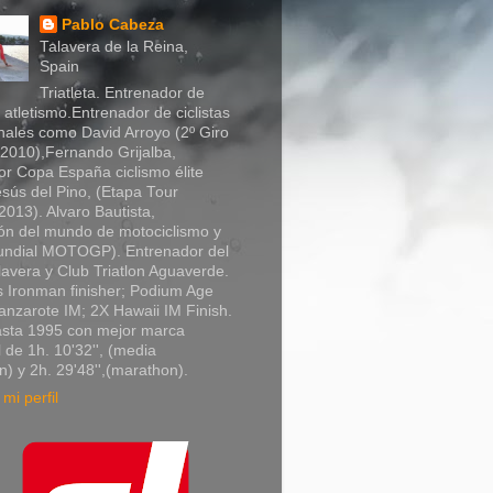
Pablo Cabeza
Talavera de la Reina,
Spain
Triatleta. Entrenador de
y atletismo.Entrenador de ciclistas
nales como David Arroyo (2º Giro
a 2010),Fernando Grijalba,
r Copa España ciclismo élite
sús del Pino, (Etapa Tour
013). Alvaro Bautista,
n del mundo de motociclismo y
Mundial MOTOGP). Entrenador del
lavera y Club Triatlon Aguaverde.
 Ironman finisher; Podium Age
nzarote IM; 2X Hawaii IM Finish.
asta 1995 con mejor marca
 de 1h. 10'32'', (media
) y 2h. 29'48'',(marathon).
mi perfil