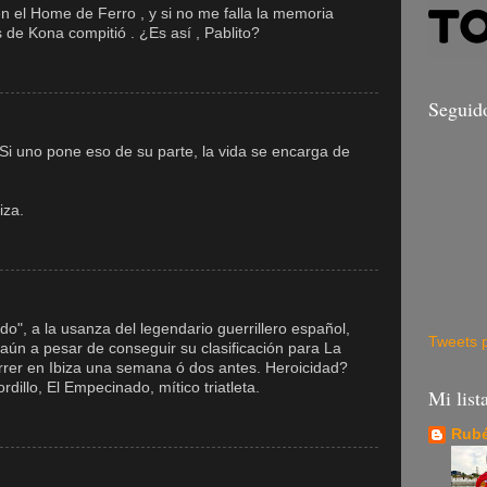
en el Home de Ferro , y si no me falla la memoria
 de Kona compitió . ¿Es así , Pablito?
Seguid
 Si uno pone eso de su parte, la vida se encarga de
iza.
ado", a la usanza del legendario guerrillero español,
Tweets 
y aún a pesar de conseguir su clasificación para La
rer en Ibiza una semana ó dos antes. Heroicidad?
illo, El Empecinado, mítico triatleta.
Mi list
Rubé