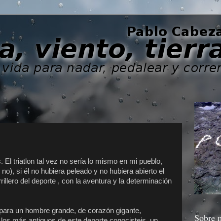
 El triatlon tal vez no sería lo mismo en mi pueblo,
no), si él no hubiera peleado y no hubiera abierto el
llero del deporte , con la aventura y la determinación
 para un hombre grande, de corazón gigante,
Sobre 
 los más antiguos de este deporte conocisteis, un