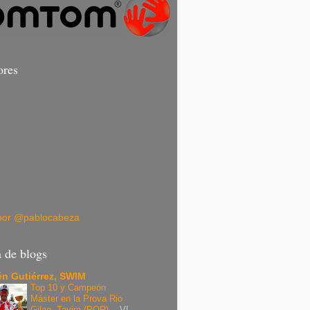
ores
por @pablocabeza
a de blogs
n Gutiérrez, SWIM
Top 10 y Campeón
Máster en la Prova Rio
Gilao, Tavira (POR).
-
VI