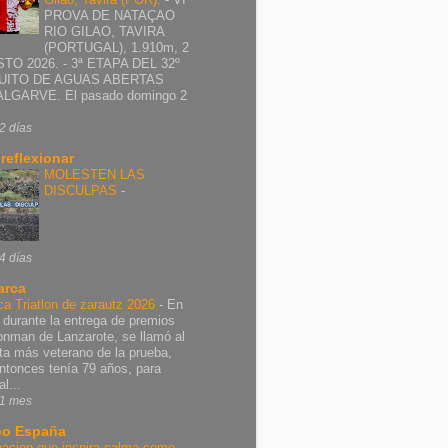
PROVA DE NATAÇAO
RIO GILAO, TAVIRA
(PORTUGAL), 1.910m, 2
TO 2026. - 3ª ETAPA DEL 32º
UITO DE AGUAS ABERTAS
ALGARVE. El pasado domingo 2
2 días
 reflexionar
MOLESTEN LAS
DISCULPAS
-
4 días
arca
ca Triatlon de zarautz 2026
-
En
 durante la entrega de premios
ronman de Lanzarote, se llamó al
leta más veterano de la prueba,
ntonces tenía 79 años, para
al...
1 mes
o España
nacion que inspira calma como