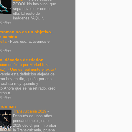
ZCOOL No hay vino, que
sepa envejecer como
ella. El resto de
imágenes *AQUÍ*.
6 años
Ironman no es un objetivo...
n camino
elta
-
Pues eso, activamos el
6 años
n, décadas de triatlon.
ición de éxito por Markel Irizar
poz). ¿Que es realmente el éxito?
rende esta definición alejada de
rma hoy en día, quizás por eso
 ciclista muy querido y
nto.Ahora que se ha retirado, creo,
otón n...
6 años
eronman
Transvulcania 2019
-
Después de unos años
pensándomelo , este
2019 decidí por fin probar
la Transvulcania, prueba