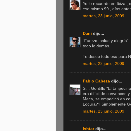
Yo le recuerdo en Ibiza , 
ese mismo 99 , días antes
martes, 23 junio, 2009
Dani
dijo...
"Fuerza, salud y alegría".
todo lo demás.
Te deseo todo eso para N
martes, 23 junio, 2009
Pablo Cabeza
dijo...
Si... Gordillo "El Empecin
era difícil de convencer, 
Meca, se empecinó en cor
Locura?? Simplemente Gord
martes, 23 junio, 2009
Ishtar
dijo...