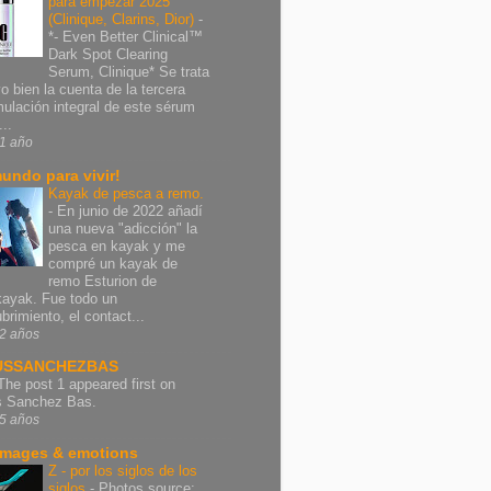
para empezar 2025
(Clinique, Clarins, Dior)
-
*- Even Better Clinical™
Dark Spot Clearing
Serum, Clinique* Se trata
vo bien la cuenta de la tercera
mulación integral de este sérum
..
1 año
undo para vivir!
Kayak de pesca a remo.
-
En junio de 2022 añadí
una nueva "adicción" la
pesca en kayak y me
compré un kayak de
remo Esturion de
ayak. Fue todo un
brimiento, el contact...
2 años
USSANCHEZBAS
The post 1 appeared first on
s Sanchez Bas.
5 años
images & emotions
Z - por los siglos de los
siglos
-
Photos source: