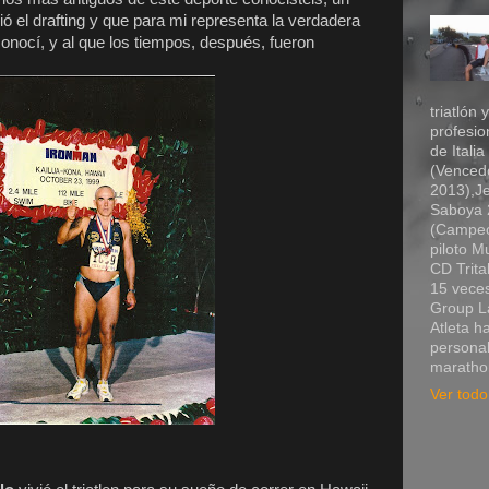
ió el drafting y que para mi representa la verdadera
onocí, y al que los tiempos, después, fueron
triatlón 
profesio
de Itali
(Vencedo
2013),Je
Saboya 2
(Campeó
piloto 
CD Trita
15 veces
Group La
Atleta h
personal
marathon
Ver todo 