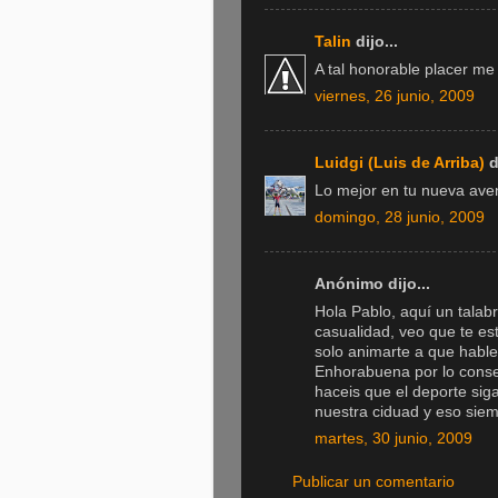
Talin
dijo...
A tal honorable placer me
viernes, 26 junio, 2009
Luidgi (Luis de Arriba)
di
Lo mejor en tu nueva aven
domingo, 28 junio, 2009
Anónimo dijo...
Hola Pablo, aquí un talab
casualidad, veo que te es
solo animarte a que hable
Enhorabuena por lo conse
haceis que el deporte sig
nuestra ciduad y eso sie
martes, 30 junio, 2009
Publicar un comentario