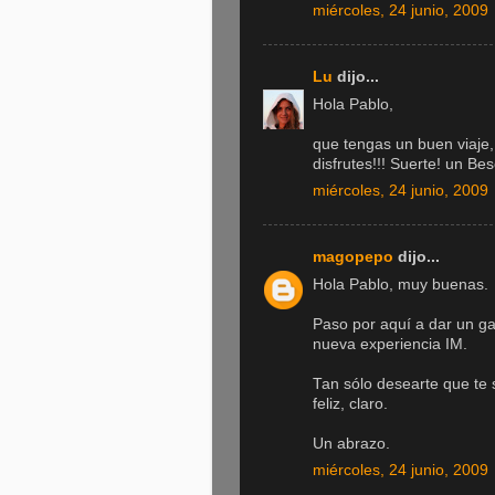
miércoles, 24 junio, 2009
Lu
dijo...
Hola Pablo,
que tengas un buen viaje,
disfrutes!!! Suerte! un Be
miércoles, 24 junio, 2009
magopepo
dijo...
Hola Pablo, muy buenas.
Paso por aquí a dar un gar
nueva experiencia IM.
Tan sólo desearte que te
feliz, claro.
Un abrazo.
miércoles, 24 junio, 2009