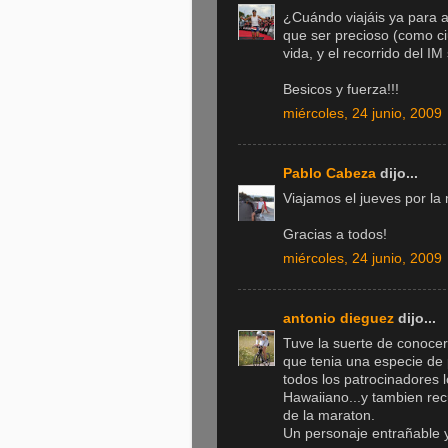
¿Cuándo viajáis ya para a
que ser precioso (como c
vida, y el recorrido del 
Besicos y fuerza!!!
miércoles, 24 junio, 2009
Pablo Cabeza
dijo...
Viajamos el jueves por l
Gracias a todos!
miércoles, 24 junio, 2009
antonio dieguez
dijo...
Tuve la suerte de conocer
que tenia una especie de
todos los patrocinadores 
Hawaiiano...y tambien re
de la maraton.
Un personaje entrañable 