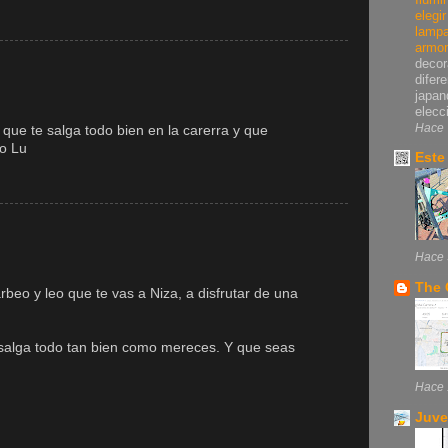
elegi
lampa
armo
decor
difer
japan
elecci
Hace 
 que te salga todo bien en la carerra y que
so Lu
Este
Hace 
The 
beo y leo que te vas a Niza, a disfrutar de una
 salga todo tan bien como mereces. Y que seas
Hace 
Juve