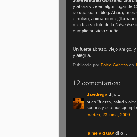
José Antonio González Gordil
y ahora vive en algún lugar de 
se que lee mi blog. Ahora, unos
emotivo, animándome,(llamándom
me deja su foto de la
finish line
d
cumplió su viejo sueño.
Un fuerte abrazo, viejo amigo, 
y alegría.
Publicado por
Pablo Cabeza
en
12 comentarios:
davidiego
dijo...
pues "fuerza, salud y ale
sueños y seamos ejemplo 
martes, 23 junio, 2009
jaime vigaray
dijo...