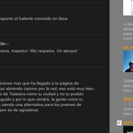
 apunto el haberle conocido en Ibiza.
si lle
refor
antim.
Hace 
jo...
Un m
tura, maestro!. Mis respetos. Un abrazo!
Todok
ricense mas que ha llegado a tu página de
descu
tas abriendo camino por la red, eso está muy bien,
Hace 
s de Talavera como tu ciudad y no tu pueblo.
guido y por lo que vendrá, la gente como tu
JES
1
-
1 
a siendo una alternativa para los jovenes de
Jesu
mpre es de agradecer.
Hace 
226 