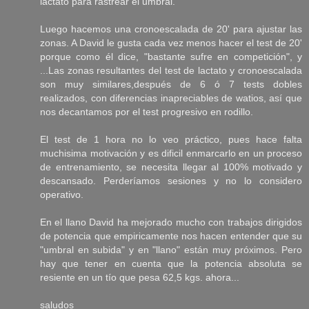
lactato para rastrear el umbral.
Luego hacemos una cronoescalada de 20' para ajustar las
zonas. A David le gusta cada vez menos hacer el test de 20'
porque como él dice, "bastante sufre en competición", y
...Las zonas resultantes del test de lactato y cronoescalada
son muy similares,después de 6 ó 7 tests dobles
realizados, con diferencias inapreciables de watios, así que
nos decantamos por el test progresivo en rodillo.
El test de 1 hora no lo veo práctico, pues hace falta
muchisima motivación y es dificil enmarcarlo en un proceso
de entrenamiento, se necesita llegar al 100% motivado y
descansado. Perderíamos sesiones y no lo considero
operativo.
En el llano David ha mejorado mucho con trabajos dirigidos
de potencia que empiricamente nos hacen entender que su
"umbral en subida" y en "llano" están muy próximos. Pero
hay que tener en cuenta que la potencia absoluta se
resiente en un tío que pesa 62,5 kgs. ahora...
saludos