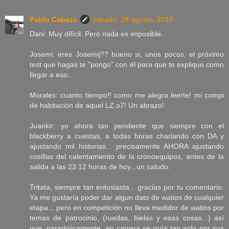
Pablo Cabeza
sábado, 28 agosto, 2010
Dani: Muy difícil. Pero nada es imposible.
Josemi: eres Josemij?? bueno si, unos pocos, el próximo
test que hagas te "pongo" con él para que te explique como
llegar a eso...
Morales: cuanto tiempo!! como me alegra leerte! mi compi
de habitación de aquel LZ o7! Un abrazo!
Juankir: yo ahora tan pendiente que siempre con el
blackberry a cuestas, a todas horas charlando con DA y
ajustando mil historias... precisamente AHORA ajustando
cosillas del calentamiento de la cronoequipos, antes de la
salida a las 23.12 horas de hoy...un saludo.
Tritata, siempre tan entusiasta... gracias por tu comentario.
Ya me gustaría poder dar algun dato de watios de cualquier
etapa... pero en competición no lleva medidor de watios por
temas de patrocinio, (ruedas, bielas y esas cosas...) así
que, paradojicamente, en carrera se guía tan solo por sus