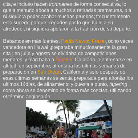
cita, e incluso hacen
ironmanes
de forma consecutiva, lo
que a menudo aboca a muchos a retiradas prematuras, o a
ni siquiera poder acabar muchas pruebas; frecuentemente
esto sucede porque ,cegados por lo que bulle a su
alrededor, ni siquiera apelaron a la tradición de su deporte.
Bebamos en más fuentes.
Paula Newby Frazer
, ocho veces
vencedora en Hawaii,preparaba minuciosamente la gran
cita ; en julio y agosto se olvidaba de competiciones
menores, y marchaba a
Boulder
, Colorado, a entrenarse en
altitud; en septiembre, afrontaba las ultimas semanas de
preparación en
San Diego
, California y solo después de
esas ultimas semanas se sentía preparada para afrontar los
ultimos 14días, de afinamiento y puesta a punto,
tapering
,
como ahora se denomina de forma más concisa, utilizando
el término anglosajón.