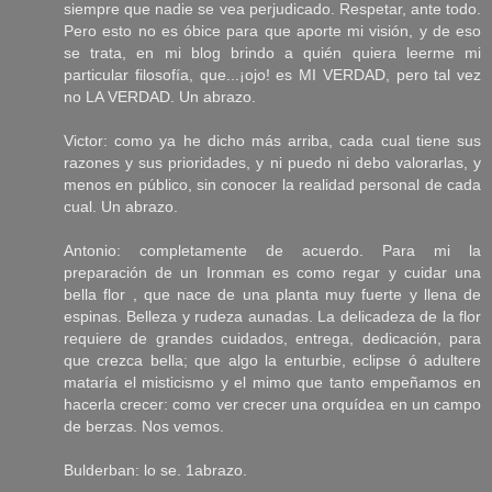
siempre que nadie se vea perjudicado. Respetar, ante todo.
Pero esto no es óbice para que aporte mi visión, y de eso
se trata, en mi blog brindo a quién quiera leerme mi
particular filosofía, que...¡ojo! es MI VERDAD, pero tal vez
no LA VERDAD. Un abrazo.
Victor: como ya he dicho más arriba, cada cual tiene sus
razones y sus prioridades, y ni puedo ni debo valorarlas, y
menos en público, sin conocer la realidad personal de cada
cual. Un abrazo.
Antonio: completamente de acuerdo. Para mi la
preparación de un Ironman es como regar y cuidar una
bella flor , que nace de una planta muy fuerte y llena de
espinas. Belleza y rudeza aunadas. La delicadeza de la flor
requiere de grandes cuidados, entrega, dedicación, para
que crezca bella; que algo la enturbie, eclipse ó adultere
mataría el misticismo y el mimo que tanto empeñamos en
hacerla crecer: como ver crecer una orquídea en un campo
de berzas. Nos vemos.
Bulderban: lo se. 1abrazo.