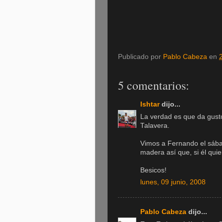
Publicado por
Pablo Cabeza
en
5 comentarios:
Ishtar
dijo...
La verdad es que da gust
Talavera.
Vimos a Fernando el sábad
madera así que, si él quier
Besicos!
lunes, 09 junio, 2008
Pablo Cabeza
dijo...