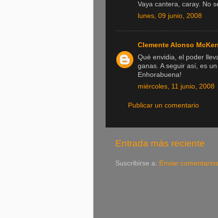
Vaya cantera, caray. No s
lunes, 09 junio, 2008
Clemente Alonso McKe
Qué envidia, el poder lle
ganas. A seguir así, es un
Enhorabuena!
miércoles, 11 junio, 2008
Publicar un comentario
Entrada más reciente
Suscribirse a:
Enviar comentario