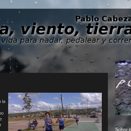
 la
po
e
r
Sobre 