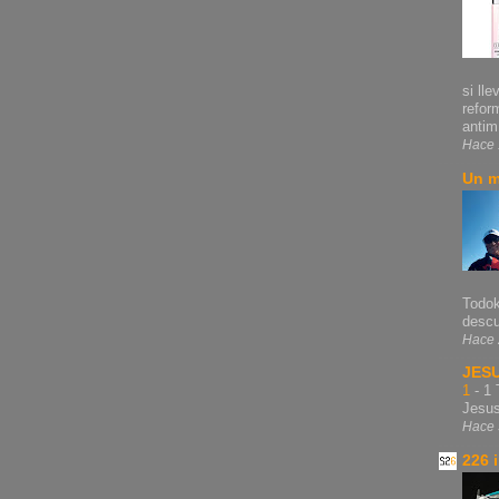
si lle
refor
antim.
Hace 
Un m
Todok
descu
Hace 
JES
1
-
1 
Jesu
Hace 
226 