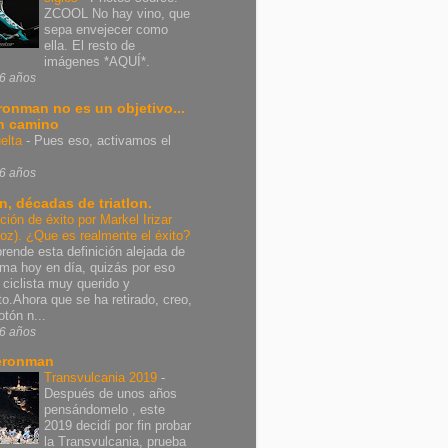
ZCOOL No hay vino, que
sepa envejecer como
ella. El resto de
imágenes *AQUÍ*.
6 años
Ironman no es un objetivo...
n camino
elta
-
Pues eso, activamos el
6 años
n, décadas de triatlon.
ición de éxito por Markel Irizar
poz). ¿Que es realmente el éxito?
rende esta definición alejada de
rma hoy en día, quizás por eso
 ciclista muy querido y
nto.Ahora que se ha retirado, creo,
otón n...
6 años
eronman
Transvulcania 2019
-
Después de unos años
pensándomelo , este
2019 decidí por fin probar
la Transvulcania, prueba