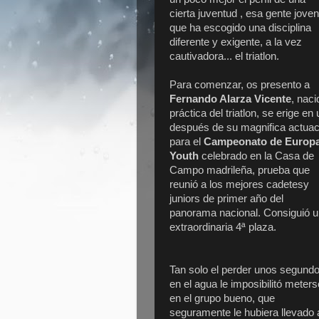
cierta juventud , esa gente joven
que ha escogido una disciplina
diferente y exigente, a la vez
cautivadora... el triatlon.
Para comenzar, os presento a
Fernando Alarza Vicente
, nac
práctica del triatlon, se erige 
después de su magnifica actuació
para el
Campeonato de Europ
Youth
celebrado en la Casa de
Campo madrileña, prueba que
reunió a los mejores cadetesy
juniors de primer año del
panorama nacional. Consiguió 
extraordinaria 4ª plaza.
Tan solo el perder unos segund
en el agua le imposibilitó meters
en el grupo bueno, que
seguramente le hubiera llevado 