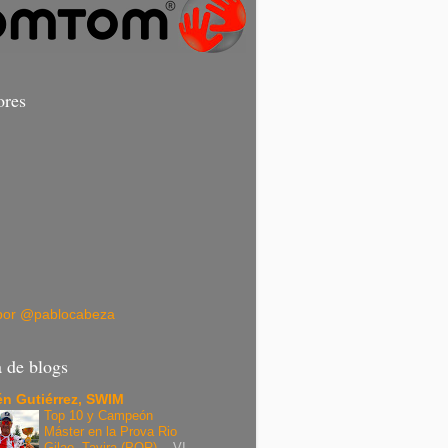
ores
por @pablocabeza
a de blogs
n Gutiérrez, SWIM
Top 10 y Campeón
Máster en la Prova Rio
Gilao, Tavira (POR).
-
VI