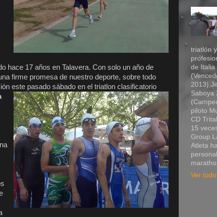
triatlón 
profesio
ido hace 17 años en Talavera. Con solo un año de
de Itali
(Vencedo
en una firme promesa de nuestro deporte, sobre todo
2013),Je
n este pasado sábado en el triatlon clasificatori
o
Saboya 2
a
(Campeó
piloto 
CD Trita
15 veces
Group La
una
Atleta h
personal
marathon
Ver todo 
os
e
a