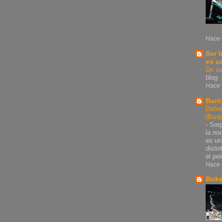
Hace 
Ser 
es u
De vu
blog
Hace 
Baró
Defin
(Bizi
-
Sorp
la no
es un
disti
el pel
Hace 
Bok