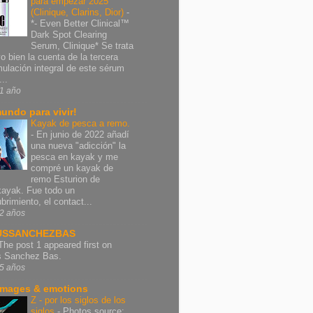
para empezar 2025
(Clinique, Clarins, Dior)
-
*- Even Better Clinical™
Dark Spot Clearing
Serum, Clinique* Se trata
vo bien la cuenta de la tercera
mulación integral de este sérum
..
1 año
undo para vivir!
Kayak de pesca a remo.
-
En junio de 2022 añadí
una nueva "adicción" la
pesca en kayak y me
compré un kayak de
remo Esturion de
ayak. Fue todo un
brimiento, el contact...
2 años
USSANCHEZBAS
The post 1 appeared first on
s Sanchez Bas.
5 años
images & emotions
Z - por los siglos de los
siglos
-
Photos source: