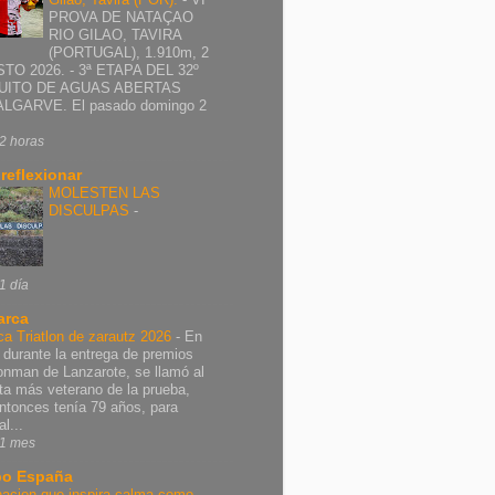
PROVA DE NATAÇAO
RIO GILAO, TAVIRA
(PORTUGAL), 1.910m, 2
TO 2026. - 3ª ETAPA DEL 32º
UITO DE AGUAS ABERTAS
ALGARVE. El pasado domingo 2
2 horas
 reflexionar
MOLESTEN LAS
DISCULPAS
-
1 día
arca
ca Triatlon de zarautz 2026
-
En
 durante la entrega de premios
ronman de Lanzarote, se llamó al
leta más veterano de la prueba,
ntonces tenía 79 años, para
al...
1 mes
o España
nacion que inspira calma como