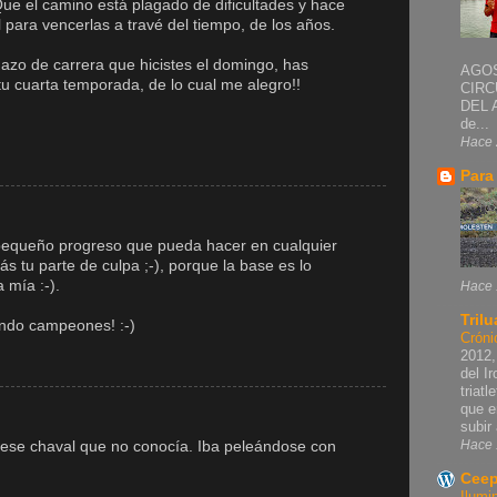
 Que el camino está plagado de dificultades y hace
l para vencerlas a travé del tiempo, de los años.
zo de carrera que hicistes el domingo, has
AGOS
u cuarta temporada, de lo cual me alegro!!
CIRC
DEL 
de...
Hace 
Para
 pequeño progreso que pueda hacer en cualquier
s tu parte de culpa ;-), porque la base es lo
a mía :-).
Hace 
Trilu
ando campeones! :-)
Cróni
2012,
del I
triat
que e
subir 
Hace 
ese chaval que no conocía. Iba peleándose con
Ceep
Ilumi