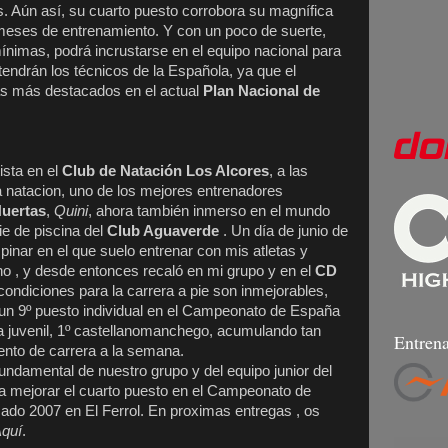
s. Aún así, su cuarto puesto corrobora su magnífica
 meses de entrenamiento. Y con un poco de suerte,
ínimas, podrá incrustarse en el equipo nacional para
 tendrán los técnicos de la Española, ya que el
tas más destacados en el actual
Plan Nacional de
sta en el
Club de Natación Los Alcores
, a las
a natacion, uno de los mejores entrenadores
Huertas
,
Quini
, ahora también inmerso en el mundo
ie de piscina del
Club Aguaverde
. Un día de junio de
inar en el que suelo entrenar con mis atletas y
no , y desde entonces recaló en mi grupo y en el
CD
condiciones para la carrera a pie son inmejorables,
o un 9º puesto individual en el Campeonato de España
a juvenil, 1º castellanomanchego, acumulando tan
Entrena
ento de carrera a la semana.
undamental de nuestro grupo y del equipo junior del
a a mejorar el cuarto puesto en el Campeonato de
ado 2007 en El Ferrol. En proximas entregas , os
Aquí
.