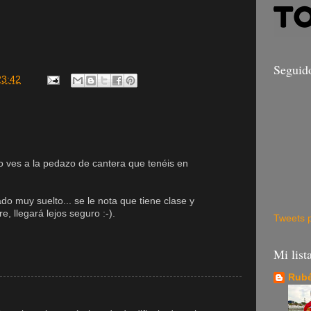
Seguid
23:42
o ves a la pedazo de cantera que tenéis en
o muy suelto... se le nota que tiene clase y
e, llegará lejos seguro :-).
Tweets 
Mi list
Rubé