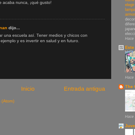
e acaba nunca, ¡qué gusto!
elegi
lampa
armo
decor
difer
rnan
dijo...
japan
elecci
var una escuela así. Tener medios y chicos con
Hace 
 ejemplo y es invertir en salud y en futuro.
Este
Hace 
The 
Inicio
Entrada antigua
s (Atom)
Hace 
Juve