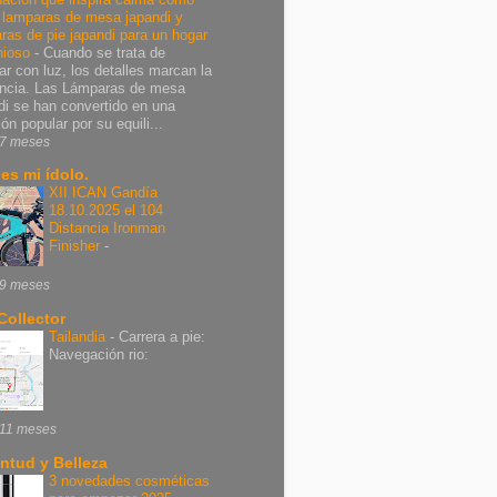
r lamparas de mesa japandi y
ras de pie japandi para un hogar
nioso
-
Cuando se trata de
ar con luz, los detalles marcan la
encia. Las Lámparas de mesa
di se han convertido en una
ón popular por su equili...
7 meses
 es mi ídolo.
XII ICAN Gandía
18.10.2025 el 104
Distancia Ironman
Finisher
-
9 meses
Collector
Tailandia
-
Carrera a pie:
Navegación rio:
11 meses
ntud y Belleza
3 novedades cosméticas