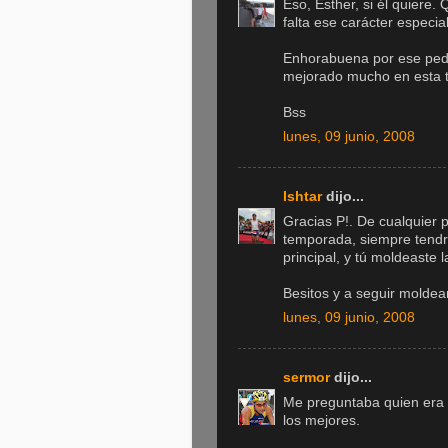
Eso, Esther, si él quiere.
falta ese carácter especia
Enhorabuena por ese peda
mejorado mucho en esta t
Bss
lunes, 09 junio, 2008
Ishtar
dijo...
Gracias P!. De cualquier
temporada, siempre tendrá
principal, y tú moldeaste l
Besitos y a seguir molde
lunes, 09 junio, 2008
sermor
dijo...
Me preguntaba quien era 
los mejores.