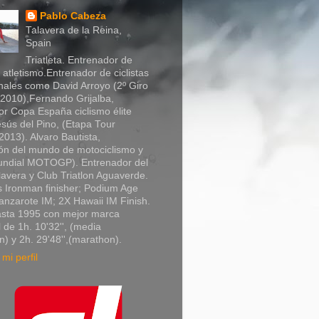
Pablo Cabeza
Talavera de la Reina,
Spain
Triatleta. Entrenador de
y atletismo.Entrenador de ciclistas
nales como David Arroyo (2º Giro
a 2010),Fernando Grijalba,
r Copa España ciclismo élite
sús del Pino, (Etapa Tour
013). Alvaro Bautista,
n del mundo de motociclismo y
Mundial MOTOGP). Entrenador del
lavera y Club Triatlon Aguaverde.
 Ironman finisher; Podium Age
nzarote IM; 2X Hawaii IM Finish.
asta 1995 con mejor marca
 de 1h. 10'32'', (media
) y 2h. 29'48'',(marathon).
mi perfil