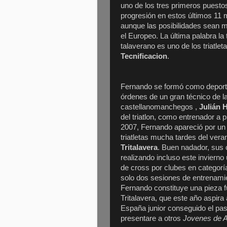
uno de los tres primeros puesto
progresión en estos últimos 11
aunque las posibilidades sean m
el Europeo. La última palabra la
talaverano es uno de los triatle
Tecnificacion
.
Fernando se formó como deporti
órdenes de un gran técnico de l
castellanomanchegos ,
Julián 
del triatlon, como entrenador a p
2007, Fernando apareció por un p
triatletas mucha tardes del vera
Tritalavera
. Buen nadador, sus 
realizando incluso este inviern
de cross por clubes en categorí
solo dos sesiones de entrenami
Fernando constituye una pieza f
Tritalavera, que este año aspir
España junior conseguido el pas
presentare a otros
Jovenes de 