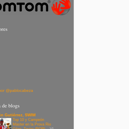
ores
por @pablocabeza
a de blogs
n Gutiérrez, SWIM
Top 10 y Campeón
Máster en la Prova Rio
Gilao, Tavira (POR).
-
VI