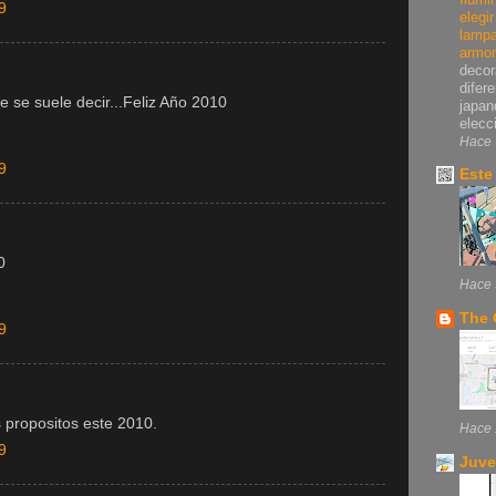
9
elegi
lampa
armo
decor
difer
 se suele decir...Feliz Año 2010
japan
elecci
Hace 
9
Este
0
Hace 
The 
9
 propositos este 2010.
Hace 
9
Juve