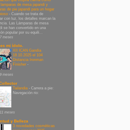
r lamparas de mesa japandi y
ras de pie japandi para un hogar
nioso
-
Cuando se trata de
ar con luz, los detalles marcan la
encia. Las Lámparas de mesa
di se han convertido en una
ón popular por su equili...
7 meses
 es mi ídolo.
XII ICAN Gandía
18.10.2025 el 104
Distancia Ironman
Finisher
-
9 meses
Collector
Tailandia
-
Carrera a pie:
Navegación rio:
11 meses
ntud y Belleza
3 novedades cosméticas