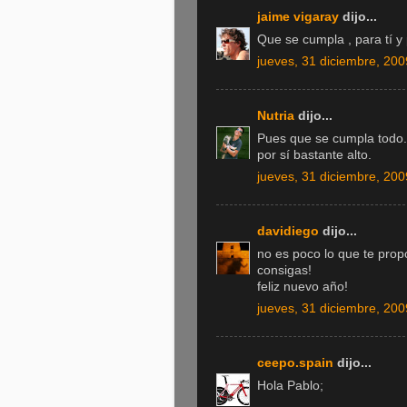
jaime vigaray
dijo...
Que se cumpla , para tí y 
jueves, 31 diciembre, 200
Nutria
dijo...
Pues que se cumpla todo. 
por sí bastante alto.
jueves, 31 diciembre, 200
davidiego
dijo...
no es poco lo que te pro
consigas!
feliz nuevo año!
jueves, 31 diciembre, 200
ceepo.spain
dijo...
Hola Pablo;