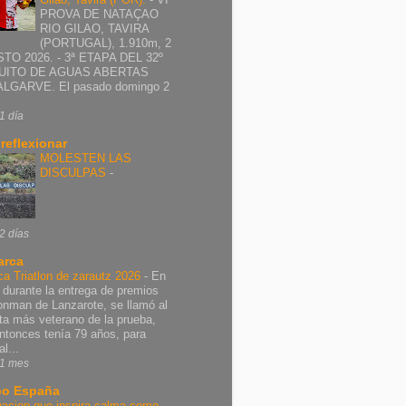
PROVA DE NATAÇAO
RIO GILAO, TAVIRA
(PORTUGAL), 1.910m, 2
TO 2026. - 3ª ETAPA DEL 32º
UITO DE AGUAS ABERTAS
ALGARVE. El pasado domingo 2
1 día
 reflexionar
MOLESTEN LAS
DISCULPAS
-
2 días
arca
ca Triatlon de zarautz 2026
-
En
 durante la entrega de premios
ronman de Lanzarote, se llamó al
leta más veterano de la prueba,
ntonces tenía 79 años, para
al...
1 mes
o España
nacion que inspira calma como