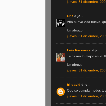
jueves, 31 diciembre, 200
Cris
dijo...
Año nuevo vida nueva, que
Un abrazo
jueves, 31 diciembre, 200
Luis Recuenco
dijo...
Te deseo lo mejor en 201
Un abrazo
jueves, 31 diciembre, 200
tri-david
dijo...
Que se cumplan todos tus
jueves, 31 diciembre, 200