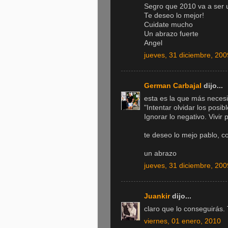
Segro que 2010 va a ser 
Te deseo lo mejor!
Cuidate mucho
Un abrazo fuerte
Angel
jueves, 31 diciembre, 200
German Carbajal
dijo...
esta es la que más neces
"Intentar olvidar los posib
Ignorar lo negativo. Vivir
te deseo lo mejo pablo, c
un abrazo
jueves, 31 diciembre, 200
Juankir
dijo...
claro que lo conseguirás.
viernes, 01 enero, 2010