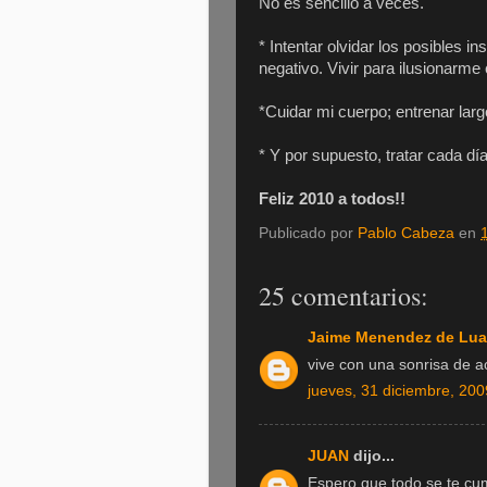
No es sencillo a veces.
* Intentar olvidar los posibles in
negativo. Vivir para ilusionarm
*Cuidar mi cuerpo; entrenar larg
* Y por supuesto, tratar cada dí
Feliz 2010 a todos!!
Publicado por
Pablo Cabeza
en
25 comentarios:
Jaime Menendez de Lua
vive con una sonrisa de ac
jueves, 31 diciembre, 200
JUAN
dijo...
Espero que todo se te cum