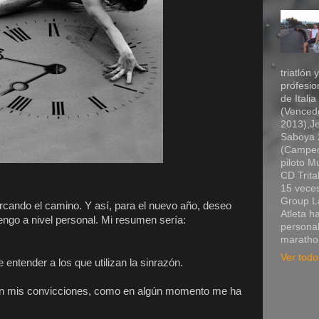
triatlón 
profesio
de Itali
(Vencedo
2013),Je
Saboya 2
(Campeó
piloto 
CD Trita
15 veces
Group La
arcando el camino. Y así, para el nuevo año, deseo
Atleta h
engo a nivel personal. Mi resumen sería:
personal
marathon
Ver todo 
 entender a los que utilizan la sinrazón.
con mis convicciones, como en algún momento me ha