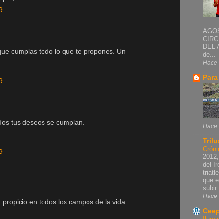
9
AGOS
CIRC
DEL 
 y que cumplas todo lo que te propones. Un
de...
Hace 
Para
9
odos tus deseos se cumplan.
Hace 
Trilu
Cróni
9
2012,
del I
triat
que e
subir 
Hace 
propicio en todos los campos de la vida.....
Ceep
Ilumi