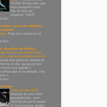
ZCOOL No hay vino, que
sepa envejecer como
ella. El resto de
imágenes *AQUÍ*.
6 años
Ironman no es un objetivo...
n camino
elta
-
Pues eso, activamos el
6 años
n, décadas de triatlon.
ición de éxito por Markel Irizar
poz). ¿Que es realmente el éxito?
rende esta definición alejada de
rma hoy en día, quizás por eso
 ciclista muy querido y
nto.Ahora que se ha retirado, creo,
otón n...
6 años
eronman
Transvulcania 2019
-
Después de unos años
pensándomelo , este
2019 decidí por fin probar
la Transvulcania, prueba