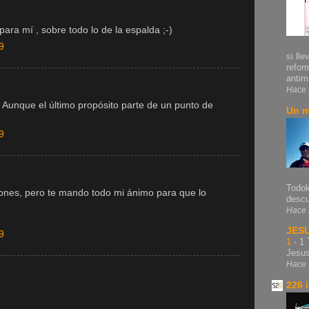
para mí , sobre todo lo de la espalda ;-)
9
si lle
refor
antim.
Hace 
Aunque el último propósito parte de un punto de
Un m
9
Todok
pones, pero te mando todo mi ánimo para que lo
descu
Hace 
JES
9
1
-
1 
Jesu
Hace 
226 