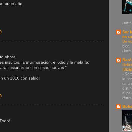
un buen año.
Hace 
Ser 
9
es u
De vu
blog
Hace 
ito ahora
Baró
les insultos, la murmuración, el odio y la mala fe.
Defin
 para ilusionarme con cosas nuevas."
(Bizi
-
Sorp
on un 2010 con salud!
la no
es un
disti
el pel
9
Hace 
Bok
 Todo!