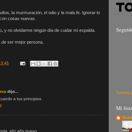
sultos, la murmuración, el odio y la mala fe. Ignorar lo
e con cosas nuevas.
Seguid
o, y no olvidarme ningún día de cuidar mi espalda.
a de ser mejor persona.
13:45
rca
dijo...
Tweets 
uerdo a tus principios.
9
Mi list
Rubé
pla, eliz año nuevo.