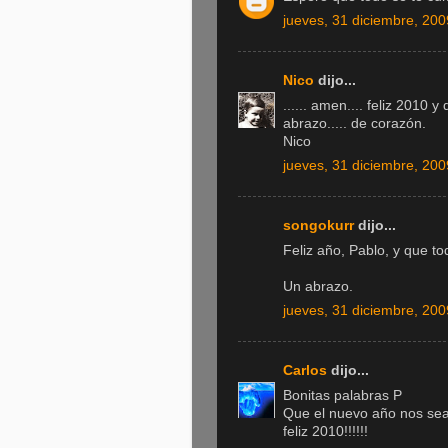
jueves, 31 diciembre, 200
Nico
dijo...
...... amen.... feliz 2010
abrazo..... de corazón.
Nico
jueves, 31 diciembre, 200
songokurr
dijo...
Feliz año, Pablo, y que t
Un abrazo.
jueves, 31 diciembre, 200
Carlos
dijo...
Bonitas palabras P
Que el nuevo año nos sea 
feliz 2010!!!!!!