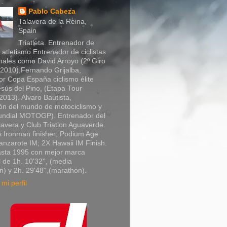
Pablo Cabeza
Talavera de la Reina,
Spain
Triatleta. Entrenador de
y atletismo.Entrenador de ciclistas
nales como David Arroyo (2º Giro
a 2010),Fernando Grijalba,
r Copa España ciclismo élite
sús del Pino, (Etapa Tour
013). Alvaro Bautista,
n del mundo de motociclismo y
Mundial MOTOGP). Entrenador del
lavera y Club Triatlon Aguaverde.
 Ironman finisher; Podium Age
nzarote IM; 2X Hawaii IM Finish.
asta 1995 con mejor marca
 de 1h. 10'32'', (media
) y 2h. 29'48'',(marathon).
mi perfil