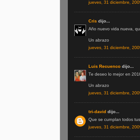
jueves, 31 diciembre, 200
Cris
dijo...
Año nuevo vida nueva, que
Un abrazo
jueves, 31 diciembre, 200
Luis Recuenco
dijo...
Te deseo lo mejor en 201
Un abrazo
jueves, 31 diciembre, 200
tri-david
dijo...
Que se cumplan todos tus
jueves, 31 diciembre, 200