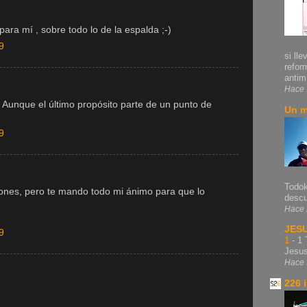
para mí , sobre todo lo de la espalda ;-)
9
si lle
refor
antim.
Hace 
Aunque el último propósito parte de un punto de
Un m
9
Todok
pones, pero te mando todo mi ánimo para que lo
descu
Hace 
JES
9
1
-
1 
Jesu
Hace 
226 