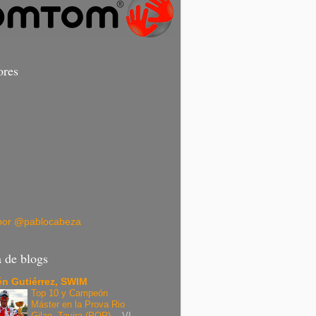
ores
por @pablocabeza
a de blogs
n Gutiérrez, SWIM
Top 10 y Campeón
Máster en la Prova Rio
Gilao, Tavira (POR).
-
VI