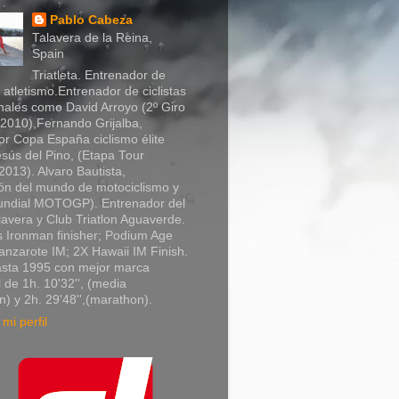
Pablo Cabeza
Talavera de la Reina,
Spain
Triatleta. Entrenador de
y atletismo.Entrenador de ciclistas
nales como David Arroyo (2º Giro
a 2010),Fernando Grijalba,
r Copa España ciclismo élite
sús del Pino, (Etapa Tour
013). Alvaro Bautista,
n del mundo de motociclismo y
Mundial MOTOGP). Entrenador del
lavera y Club Triatlon Aguaverde.
 Ironman finisher; Podium Age
nzarote IM; 2X Hawaii IM Finish.
asta 1995 con mejor marca
 de 1h. 10'32'', (media
) y 2h. 29'48'',(marathon).
mi perfil