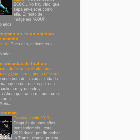
ZCOOL No hay vino, que
sepa envejecer como
ella. El resto de
imágenes *AQUÍ*.
6 años
Ironman no es un objetivo...
n camino
elta
-
Pues eso, activamos el
6 años
n, décadas de triatlon.
ición de éxito por Markel Irizar
poz). ¿Que es realmente el éxito?
rende esta definición alejada de
rma hoy en día, quizás por eso
 ciclista muy querido y
nto.Ahora que se ha retirado, creo,
otón n...
6 años
eronman
Transvulcania 2019
-
Después de unos años
pensándomelo , este
2019 decidí por fin probar
la Transvulcania, prueba