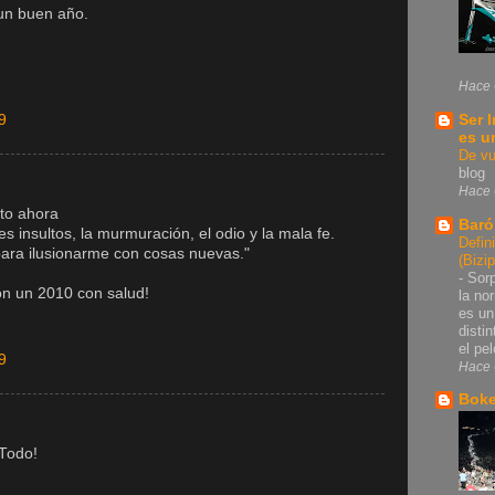
un buen año.
Hace 
Ser 
9
es u
De vu
blog
Hace 
ito ahora
Baró
les insultos, la murmuración, el odio y la mala fe.
Defin
 para ilusionarme con cosas nuevas."
(Bizi
-
Sorp
on un 2010 con salud!
la no
es un
disti
el pel
9
Hace 
Bok
 Todo!