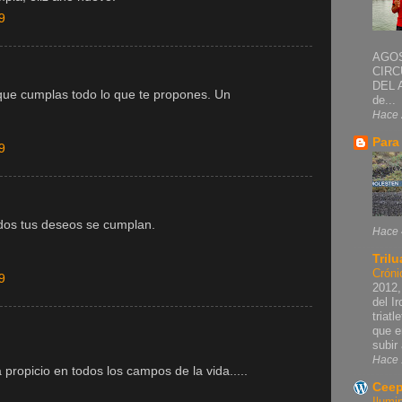
9
AGOS
CIRC
DEL 
 y que cumplas todo lo que te propones. Un
de...
Hace 
Para
9
odos tus deseos se cumplan.
Hace 
Trilu
Cróni
9
2012,
del I
triat
que e
subir 
Hace 
propicio en todos los campos de la vida.....
Ceep
Ilumi