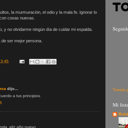
sultos, la murmuración, el odio y la mala fe. Ignorar lo
e con cosas nuevas.
Seguid
o, y no olvidarme ningún día de cuidar mi espalda.
a de ser mejor persona.
13:45
rca
dijo...
Tweets 
uerdo a tus principios.
9
Mi list
Rubé
pla, eliz año nuevo.