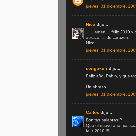
jueves, 31 diciembre, 200
Nico
dijo...
...... amen.... feliz 2010
abrazo..... de corazón.
Nico
jueves, 31 diciembre, 200
songokurr
dijo...
Feliz año, Pablo, y que t
Un abrazo.
jueves, 31 diciembre, 200
Carlos
dijo...
Bonitas palabras P
Que el nuevo año nos sea 
feliz 2010!!!!!!