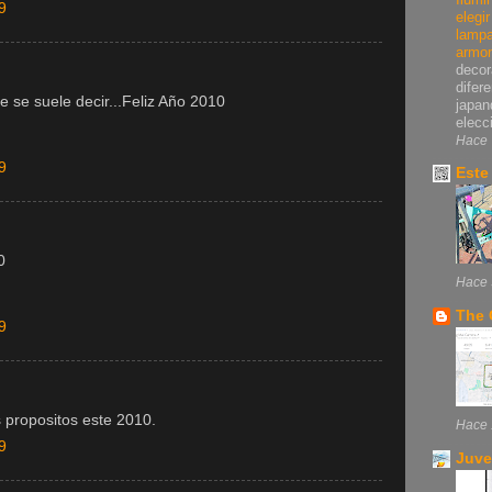
9
elegi
lampa
armo
decor
difer
 se suele decir...Feliz Año 2010
japan
elecci
Hace 
9
Este
0
Hace 
The 
9
 propositos este 2010.
Hace 
9
Juve