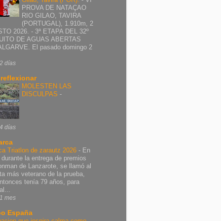
PROVA DE NATAÇAO
RIO GILAO, TAVIRA
(PORTUGAL), 1.910m, 2
TO 2026. - 3ª ETAPA DEL 32º
UITO DE AGUAS ABERTAS
ALGARVE. El pasado domingo 2
2 días
 reflexionar
MOLESTEN LAS
DISCULPAS
-
4 días
arca
ca Triatlon de zarautz 2026
-
En
 durante la entrega de premios
ronman de Lanzarote, se llamó al
leta más veterano de la prueba,
ntonces tenía 79 años, para
al...
1 mes
o España
nacion que inspira calma como