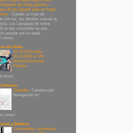
r lamparas de mesa japandi y
ras de pie japandi para un hogar
nioso
-
Cuando se trata de
ar con luz, los detalles marcan la
encia. Las Lámparas de mesa
di se han convertido en una
ón popular por su equili...
7 meses
 es mi ídolo.
XII ICAN Gandía
18.10.2025 el 104
Distancia Ironman
Finisher
-
9 meses
Collector
Tailandia
-
Carrera a pie:
Navegación rio:
11 meses
ntud y Belleza
3 novedades cosméticas