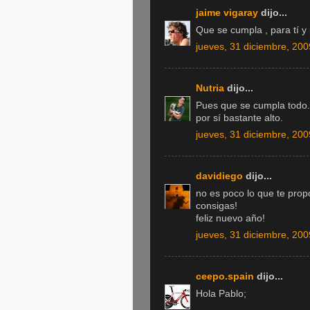
jaime vigaray
dijo...
Que se cumpla , para tí y 
jueves, 31 diciembre, 200
Nutria
dijo...
Pues que se cumpla todo. 
por sí bastante alto.
jueves, 31 diciembre, 200
davidiego
dijo...
no es poco lo que te pro
consigas!
feliz nuevo año!
jueves, 31 diciembre, 200
ceepo.spain
dijo...
Hola Pablo;