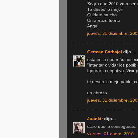
Segro que 2010 va a ser 
Te deseo lo mejor!
Cuidate mucho
Un abrazo fuerte
Angel
jueves, 31 diciembre, 200
German Carbajal
dijo...
esta es la que más neces
"Intentar olvidar los posib
Ignorar lo negativo. Vivir
te deseo lo mejo pablo, c
un abrazo
jueves, 31 diciembre, 200
Juankir
dijo...
claro que lo conseguirás.
viernes, 01 enero, 2010