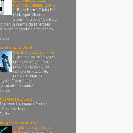
para empezar 2025
(Clinique, Clarins, Dior)
-
*- Even Better Clinical™
Dark Spot Clearing
Serum, Clinique* Se trata
vo bien la cuenta de la tercera
mulación integral de este sérum
..
1 año
undo para vivir!
Kayak de pesca a remo.
-
En junio de 2022 añadí
una nueva "adicción" la
pesca en kayak y me
compré un kayak de
remo Esturion de
ayak. Fue todo un
brimiento, el contact...
2 años
USSANCHEZBAS
The post 1 appeared first on
s Sanchez Bas.
5 años
images & emotions
Z - por los siglos de los
siglos
-
Photos source: