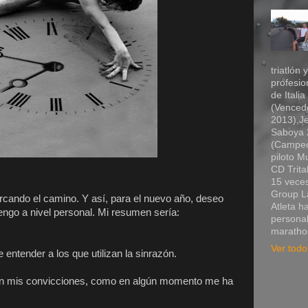
triatlón 
profesio
de Itali
(Vencedo
2013),Je
Saboya 2
(Campeó
piloto 
CD Trita
15 veces
Group La
arcando el camino. Y así, para el nuevo año, deseo
Atleta h
engo a nivel personal. Mi resumen sería:
personal
marathon
Ver todo 
 entender a los que utilizan la sinrazón.
con mis convicciones, como en algún momento me ha