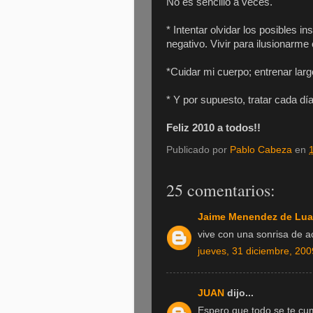
No es sencillo a veces.
* Intentar olvidar los posibles in
negativo. Vivir para ilusionarm
*Cuidar mi cuerpo; entrenar larg
* Y por supuesto, tratar cada dí
Feliz 2010 a todos!!
Publicado por
Pablo Cabeza
en
25 comentarios:
Jaime Menendez de Lua
vive con una sonrisa de ac
jueves, 31 diciembre, 200
JUAN
dijo...
Espero que todo se te cum