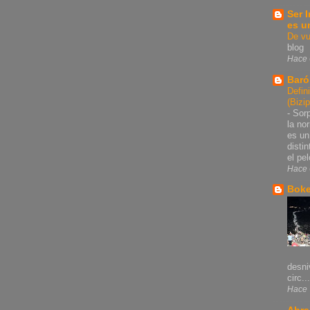
Ser 
es u
De vu
blog
Hace 
Baró
Defin
(Bizi
-
Sorp
la no
es un
disti
el pel
Hace 
Bok
desni
circ...
Hace 