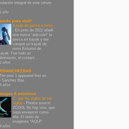
mulación integral de este sérum
..
1 año
undo para vivir!
Kayak de pesca a remo.
-
En junio de 2022 añadí
una nueva "adicción" la
pesca en kayak y me
compré un kayak de
remo Esturion de
ayak. Fue todo un
brimiento, el contact...
2 años
USSANCHEZBAS
The post 1 appeared first on
s Sanchez Bas.
5 años
images & emotions
Z - por los siglos de los
siglos
-
Photos source:
ZCOOL No hay vino, que
sepa envejecer como
ella. El resto de
imágenes *AQUÍ*.
6 años