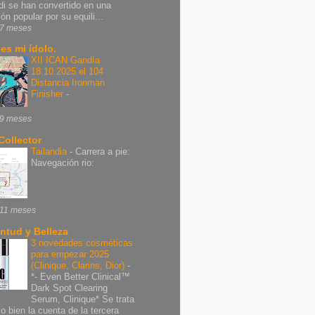
di se han convertido en una
ón popular por su equili...
7 meses
 es mi ídolo.
XII ICAN Gandía
18.10.2025 el 104
Distancia Ironman
Finisher
-
9 meses
Collector
Tailandia
-
Carrera a pie:
Navegación rio:
11 meses
ntud y Belleza
3 novedades cosméticas
para empezar 2025
(Clinique, Clarins, Dior)
-
*- Even Better Clinical™
Dark Spot Clearing
Serum, Clinique* Se trata
vo bien la cuenta de la tercera