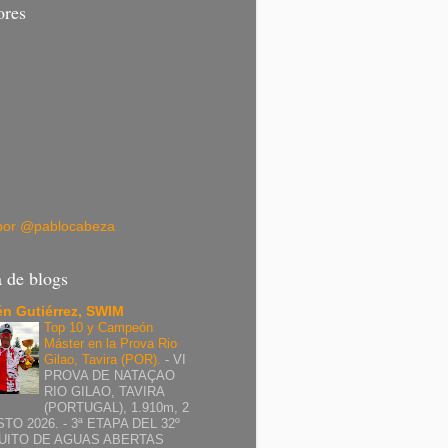
ores
por @pablocabeza
a de blogs
n Gutiérrez, SWIM
Top 10 y Campeón
Máster en la Prova Rio
Gilao, Tavira (POR).
-
VI
PROVA DE NATAÇAO
RIO GILAO, TAVIRA
(PORTUGAL), 1.910m, 2
TO 2026. - 3ª ETAPA DEL 32º
UITO DE AGUAS ABERTAS