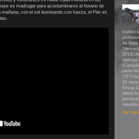
mejor es madrugar para acostumbrarse al horario de
la mañana, con el sol iluminando con fuerza, el Pier es
tas.
triatlón 
profesio
de Itali
(Vencedo
2013),Je
Saboya 2
(Campeó
piloto 
CD Trita
15 veces
Group La
Atleta h
personal
marathon
Ver todo 