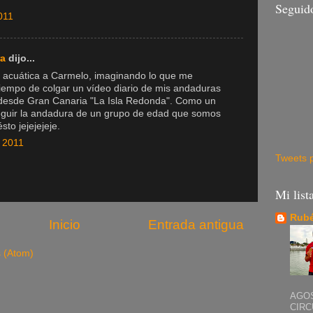
Seguid
011
ra
dijo...
a acuática a Carmelo, imaginando lo que me
 tiempo de colgar un vídeo diario de mis andaduras
a desde Gran Canaria "La Isla Redonda". Como un
seguir la andadura de un grupo de edad que somos
sto jejejejeje.
, 2011
Tweets 
Mi list
Rubé
Inicio
Entrada antigua
s (Atom)
AGOS
CIRC