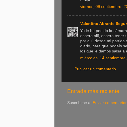
viernes, 09 septiembre, 2
Valentino Abrante Segu
Ya le he pedido la cámar
espera allí, espero tener
por allí, desde mi partid
diario, para que podaís 
los que le damos salsa a é
miércoles, 14 septiembre
Publicar un comentario
Entrada más reciente
Suscribirse a:
Enviar comentario