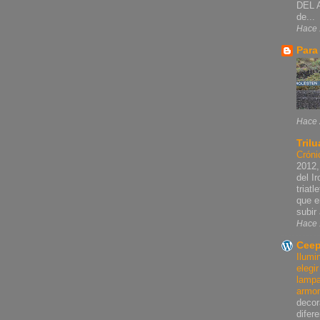
DEL 
de...
Hace 
Para
Hace 
Trilu
Cróni
2012,
del I
triat
que e
subir 
Hace 
Ceep
Ilumi
elegi
lampa
armo
decor
difer