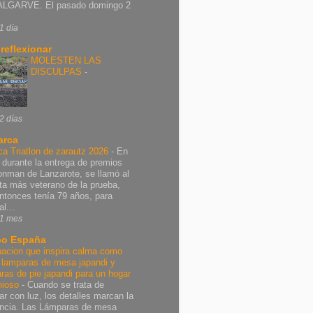
ALGARVE. El pasado domingo 2
1 día
 reflexionar
MOLESTEN LAS
DISCULPAS
-
2 días
arca
ca Triatlon de zarautz 2026
-
En
 durante la entrega de premios
ronman de Lanzarote, se llamó al
leta más veterano de la prueba,
ntonces tenía 79 años, para
al...
1 mes
o España
nacion que inspira calma como
r lamparas de mesa japandi y
ras de pie japandi para un hogar
nioso
-
Cuando se trata de
ar con luz, los detalles marcan la
encia. Las Lámparas de mesa