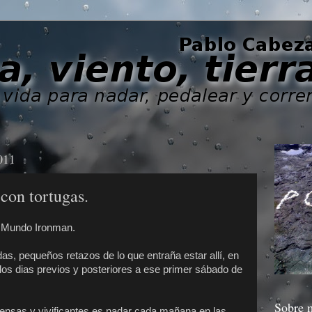
011
con tortugas.
l Mundo Ironman.
das, pequeños retazos de lo que entraña estar allí, en
o, los dias previos y posteriores a ese primer sábado de
Sobre 
ensas y vivificantes es nadar cada mañana en las