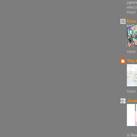
japan
elecci
Hace 
Este
Hace 
The 
Hace 
Juve
si lle