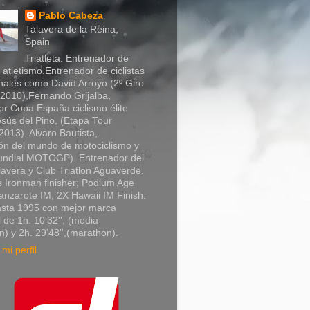
Pablo Cabeza
Talavera de la Reina,
Spain
Triatleta. Entrenador de
y atletismo.Entrenador de ciclistas
nales como David Arroyo (2º Giro
a 2010),Fernando Grijalba,
r Copa España ciclismo élite
sús del Pino, (Etapa Tour
013). Alvaro Bautista,
n del mundo de motociclismo y
Mundial MOTOGP). Entrenador del
lavera y Club Triatlon Aguaverde.
 Ironman finisher; Podium Age
nzarote IM; 2X Hawaii IM Finish.
asta 1995 con mejor marca
 de 1h. 10'32'', (media
) y 2h. 29'48'',(marathon).
mi perfil