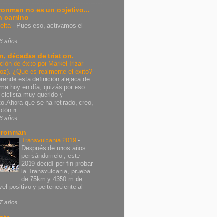
Ironman no es un objetivo...
n camino
elta
-
Pues eso, activamos el
6 años
n, décadas de triatlon.
ición de éxito por Markel Irizar
poz). ¿Que es realmente el éxito?
rende esta definición alejada de
rma hoy en día, quizás por eso
 ciclista muy querido y
nto.Ahora que se ha retirado, creo,
otón n...
6 años
eronman
Transvulcania 2019
-
Después de unos años
pensándomelo , este
2019 decidí por fin probar
la Transvulcania, prueba
de 75km y 4350 m de
vel positivo y perteneciente al
7 años