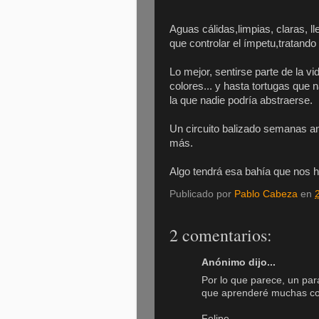
Aguas cálidas,limpias, claras, l
que controlar el ímpetu,tratando
Lo mejor, sentirse parte de la v
colores... y hasta tortugas que
la que nadie podría abstraerse.
Un circuito balizado semanas an
más.
Algo tendrá esa bahía que nos h
Publicado por
Pablo Cabeza
en
2 comentarios:
Anónimo dijo...
Por lo que parece, un par
que aprenderé muchas cosa
Felipe-