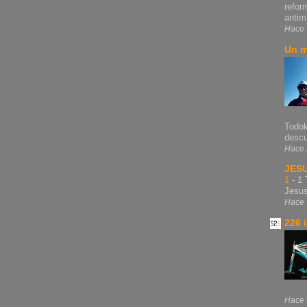
refor
antim.
Hace 
Un m
Todok
descu
Hace 
JES
1
-
1 
Jesu
Hace 
226 
Hace 