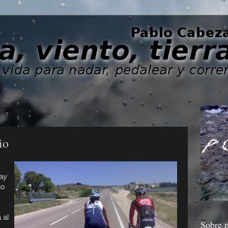
io
ay
no
 al
Sobre 