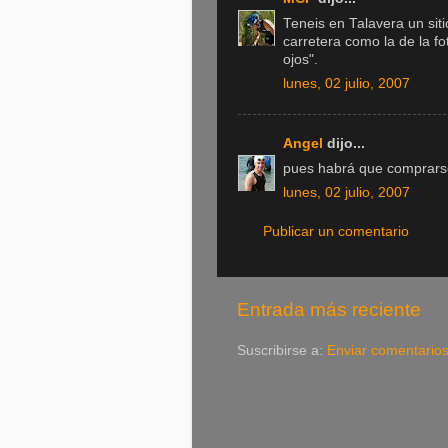
Teneis en Talavera un siti
carretera como la de la fo
ojos".
lunes, 02 julio, 2007
Angel
dijo...
pues habrá que comprarse 
lunes, 02 julio, 2007
Publicar un comentario
Entrada más reciente
Suscribirse a:
Enviar comentario