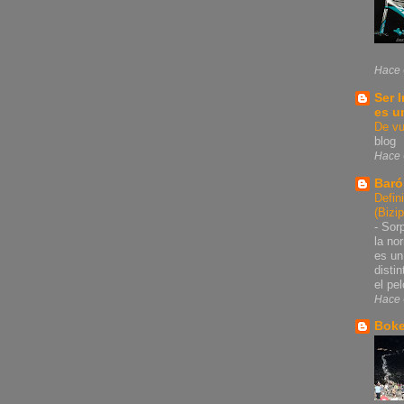
Hace 
Ser 
es u
De vu
blog
Hace 
Baró
Defin
(Bizi
-
Sorp
la no
es un
disti
el pel
Hace 
Bok