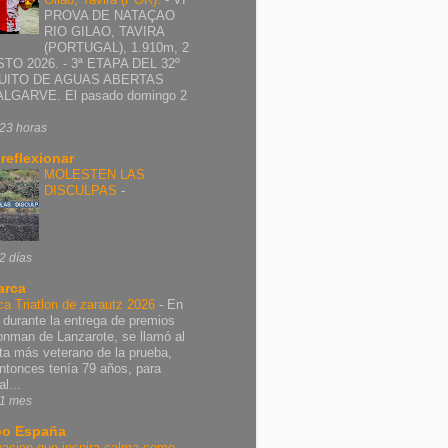
PROVA DE NATAÇAO
RIO GILAO, TAVIRA
(PORTUGAL), 1.910m, 2
TO 2026. - 3ª ETAPA DEL 32º
UITO DE AGUAS ABERTAS
ALGARVE. El pasado domingo 2
23 horas
 reflexionar
MOLESTEN LAS
DISCULPAS
-
2 días
arca
ca Triatlon de zarautz 2026
-
En
 durante la entrega de premios
ronman de Lanzarote, se llamó al
leta más veterano de la prueba,
ntonces tenía 79 años, para
al...
1 mes
o España
nacion que inspira calma como