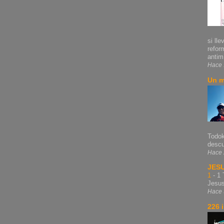
si lle
refor
antim.
Hace 
Un m
Todok
descu
Hace 
JES
1
-
1 
Jesu
Hace 
226 