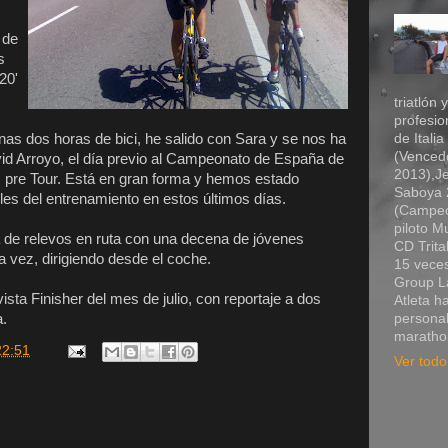
 de
s
20'
triatlón 
profesio
as dos horas de bici, he salido con Sara y se nos ha
de Itali
(Vencedo
id Arroyo, el día previo al Campeonato de España de
2013),Je
s pre Tour. Está en gran forma y hemos estado
Saboya 2
les del entrenamiento en estos últimos días.
(Campeó
piloto 
ca de relevos en ruta con una decena de jóvenes
CD Trita
sta vez, dirigiendo desde el coche.
15 veces
Group La
vista Finisher del mes de julio, con reportaje a dos
Atleta h
a.
personal
marathon
22:51
Ver todo 