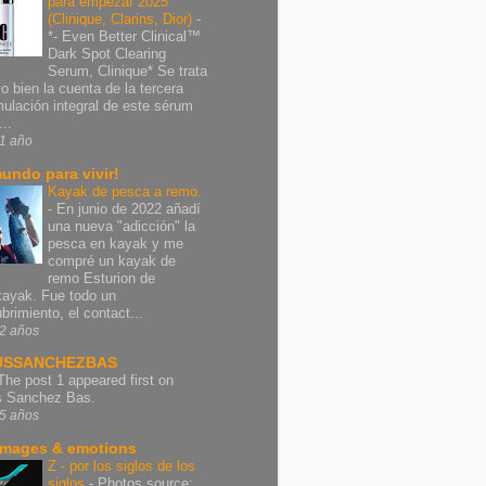
para empezar 2025
(Clinique, Clarins, Dior)
-
*- Even Better Clinical™
Dark Spot Clearing
Serum, Clinique* Se trata
vo bien la cuenta de la tercera
mulación integral de este sérum
..
1 año
undo para vivir!
Kayak de pesca a remo.
-
En junio de 2022 añadí
una nueva "adicción" la
pesca en kayak y me
compré un kayak de
remo Esturion de
ayak. Fue todo un
brimiento, el contact...
2 años
USSANCHEZBAS
The post 1 appeared first on
s Sanchez Bas.
5 años
images & emotions
Z - por los siglos de los
siglos
-
Photos source: