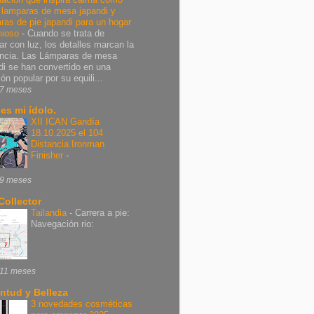
r lamparas de mesa japandi y
ras de pie japandi para un hogar
nioso
-
Cuando se trata de
ar con luz, los detalles marcan la
encia. Las Lámparas de mesa
di se han convertido en una
ón popular por su equili...
7 meses
 es mi ídolo.
XII ICAN Gandía
18.10.2025 el 104
Distancia Ironman
Finisher
-
9 meses
Collector
Tailandia
-
Carrera a pie:
Navegación rio:
11 meses
ntud y Belleza
3 novedades cosméticas