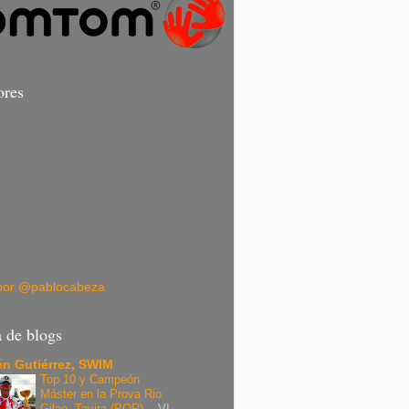
ores
por @pablocabeza
a de blogs
n Gutiérrez, SWIM
Top 10 y Campeón
Máster en la Prova Rio
Gilao, Tavira (POR).
-
VI