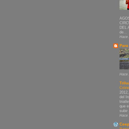
AGOS
CIRC
DEL 
de...
Hace 
Para
Hace 
Trilu
Cróni
2012,
del I
triat
que e
subir 
Hace 
Ceep
Ilumi