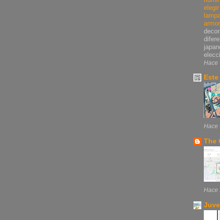
elegi
lampa
armo
decor
difer
japan
elecci
Hace 
Este
Hace 
The 
Hace 
Juve