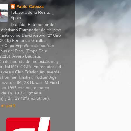
Pablo Cabeza
Talavera de la Reina,
Spain
Triatleta. Entrenador de
y atletismo.Entrenador de ciclistas
nales como David Arroyo (2º Giro
a 2010),Fernando Grijalba,
r Copa España ciclismo élite
sús del Pino, (Etapa Tour
013). Alvaro Bautista,
n del mundo de motociclismo y
Mundial MOTOGP). Entrenador del
lavera y Club Triatlon Aguaverde.
 Ironman finisher; Podium Age
nzarote IM; 2X Hawaii IM Finish.
asta 1995 con mejor marca
 de 1h. 10'32'', (media
) y 2h. 29'48'',(marathon).
mi perfil