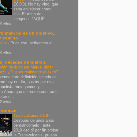
ZCOOL No hay vino, que
sepa envejecer como
ella. El resto de
imágenes *AQUÍ*.
6 años
Ironman no es un objetivo...
n camino
elta
-
Pues eso, activamos el
6 años
n, décadas de triatlon.
ición de éxito por Markel Irizar
poz). ¿Que es realmente el éxito?
rende esta definición alejada de
rma hoy en día, quizás por eso
 ciclista muy querido y
nto.Ahora que se ha retirado, creo,
otón n...
6 años
eronman
Transvulcania 2019
-
Después de unos años
pensándomelo , este
2019 decidí por fin probar
la Transvulcania, prueba