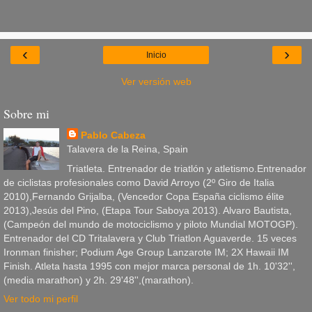
‹
›
Inicio
Ver versión web
Sobre mi
Pablo Cabeza
Talavera de la Reina, Spain
Triatleta. Entrenador de triatlón y atletismo.Entrenador
de ciclistas profesionales como David Arroyo (2º Giro de Italia
2010),Fernando Grijalba, (Vencedor Copa España ciclismo élite
2013),Jesús del Pino, (Etapa Tour Saboya 2013). Alvaro Bautista,
(Campeón del mundo de motociclismo y piloto Mundial MOTOGP).
Entrenador del CD Tritalavera y Club Triatlon Aguaverde. 15 veces
Ironman finisher; Podium Age Group Lanzarote IM; 2X Hawaii IM
Finish. Atleta hasta 1995 con mejor marca personal de 1h. 10'32'',
(media marathon) y 2h. 29'48'',(marathon).
Ver todo mi perfil