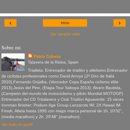
‹
›
Inicio
Ver versión web
Sobre mi
Pablo Cabeza
Talavera de la Reina, Spain
Triatleta. Entrenador de triatlón y atletismo.Entrenador
de ciclistas profesionales como David Arroyo (2º Giro de Italia
2010),Fernando Grijalba, (Vencedor Copa España ciclismo élite
2013),Jesús del Pino, (Etapa Tour Saboya 2013). Alvaro Bautista,
(Campeón del mundo de motociclismo y piloto Mundial MOTOGP).
Entrenador del CD Tritalavera y Club Triatlon Aguaverde. 15 veces
Ironman finisher; Podium Age Group Lanzarote IM; 2X Hawaii IM
Finish. Atleta hasta 1995 con mejor marca personal de 1h. 10'32'',
(media marathon) y 2h. 29'48'',(marathon).
Ver todo mi perfil