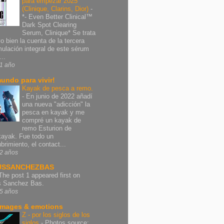
para empezar 2025
(Clinique, Clarins, Dior)
-
*- Even Better Clinical™
Dark Spot Clearing
Serum, Clinique* Se trata
vo bien la cuenta de la tercera
mulación integral de este sérum
..
1 año
undo para vivir!
Kayak de pesca a remo.
-
En junio de 2022 añadí
una nueva "adicción" la
pesca en kayak y me
compré un kayak de
remo Esturion de
ayak. Fue todo un
brimiento, el contact...
2 años
USSANCHEZBAS
The post 1 appeared first on
s Sanchez Bas.
5 años
images & emotions
Z - por los siglos de los
siglos
-
Photos source: