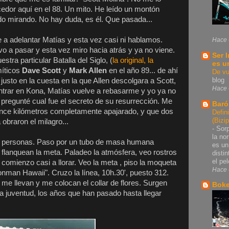
edor aquí en el 88. Un mito. He leído un montón
do mirando. No hay duda, es él. Que pasada...
ve a adelantar Matías y esta vez casi ni hablamos.
Hace 
vo a pasar y esta vez miro hacia atrás y ya no viene.
Ser 
tra particular Batalla del Siglo, (
la original, la
es u
 míticos
Dave Scott
y
Mark Allen
en el año 89... de ahí
De vu
blog
usto en la cuesta en la que Allen descolgara a Scott,
Hace 
ntrar en Kona, Matías vuelve a rebasarme y yo ya no
 pregunté cual fue el secreto de su resurrección. Me
Baró
uince kilómetros completamente apajarado, y que dos
Defin
(Bizi
 obraron el milagro...
-
Sorp
la no
e personas. Paso por un tubo de masa humana
es un
 flanquean la meta. Paladeo la atmósfera, veo rostros
disti
el pel
 comienzo casi a llorar. Veo la meta , piso la moqueta
Hace 
onman Hawaii". Cruzo la línea, 10h.30', puesto 312.
e llevan y me colocan el collar de flores. Surgen
Bok
 la juventud, los años que han pasado hasta llegar