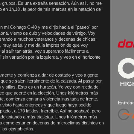
s grupos. Es una extraña sensación. Aún así , no me
o en 1h.18', la peor de mis marcas en la natación de
 mi Colnago C-40 y me dirijo hacia el "paseo" por
Kona, viento de culo y velocidades de vértigo. Voy
superando a muchos veteranos y decenas de chicas.
a, muy atrás, y me da la impresión de que voy
 al salir tan atrás, voy superando fácilmente a
in variación por la izquierda, y veo en el horizonte
amente y comienza a dar de costado y veo a gente
ue se salen literalmente de la calzada. Al pasar por
 y sillas. Esto es un huracán. Yo voy con rueda de
reo que acerté en la elección. Unos kilómetros más
e, comienza con una violencia inusitada de frente.
Entrena
a visto hasta entonces y que luego haya podido
lado , a 170 latidos. Increíble. Así no acabaré, pero
elantando a más triatletas. Unos kilómetros más
 es como estar en decenas de microclimas distintos en
los ojos abiertos.