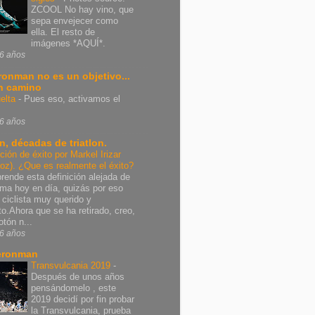
ZCOOL No hay vino, que
sepa envejecer como
ella. El resto de
imágenes *AQUÍ*.
6 años
Ironman no es un objetivo...
n camino
elta
-
Pues eso, activamos el
6 años
n, décadas de triatlon.
ición de éxito por Markel Irizar
poz). ¿Que es realmente el éxito?
rende esta definición alejada de
rma hoy en día, quizás por eso
 ciclista muy querido y
nto.Ahora que se ha retirado, creo,
otón n...
6 años
eronman
Transvulcania 2019
-
Después de unos años
pensándomelo , este
2019 decidí por fin probar
la Transvulcania, prueba