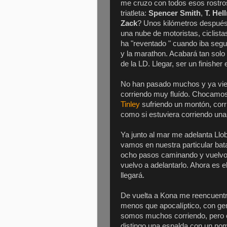
me cruzo con todos esos rostr
triatleta:
Spencer Smith
,
T. Hell
Zack
? Unos kilómetros después
una nube de motoristas, ciclista
ha "reventado " cuando iba segun
y la marathon. Acabará tan solo 
de la LD. Llegar, ser un finisher
No han pasado muchos y ya vien
corriendo muy fluído. Chocamos
Tinley
sufriendo un montón, corr
como si estuviera corriendo una 
Ya junto al mar me adelanta Llo
vamos en nuestra particular bat
ocho pasos caminando y vuelvo 
vuelvo a adelantarlo. Ahora es 
llegará.
De vuelta a Kona me reencuentr
menos que apocalíptico, con ge
somos muchos corriendo, pero 
distingo una espalda con un nom