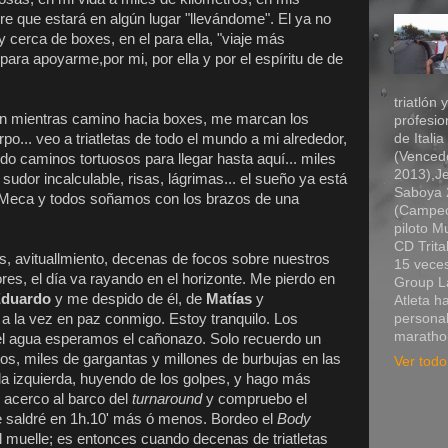
re que estará en algún lugar "llevándome". El ya no
 cerca de boxes, en el para ella, "viaje más
 para apoyarme,por mi, por ella y por el espíritu de de
triatlón 
 mientras camino hacia boxes, me marcan los
profesio
o... veo a triatletas de todo el mundo a mi alrededor,
de Itali
(Vencedo
o caminos tortuosos para llegar hasta aquí... miles
2013),Je
sudor incalculable, risas, lágrimas... el sueño ya está
Saboya 2
Meca y todos soñamos con los brazos de una
(Campeó
piloto 
CD Trita
as, avituallmiento, decenas de focos sobre nuestros
15 veces
res, el día va rayando en el horizonte. Me pierdo en
Group La
duardo
y me despido de él, de
Matías
y
Atleta h
 a la vez en paz conmigo. Estoy tranquilo. Los
personal
marathon
el agua esperamos el cañonazo. Solo recuerdo un
ntos, miles de gargantas y millones de burbujas en las
Ver todo 
la izquierda, huyendo de los golpes, y hago más
 acerco al barco del
turnaround
y compruebo el
e saldré en 1h.10' más ó menos. Bordeo el
Body
el muelle; es entonces cuando decenas de triatletas