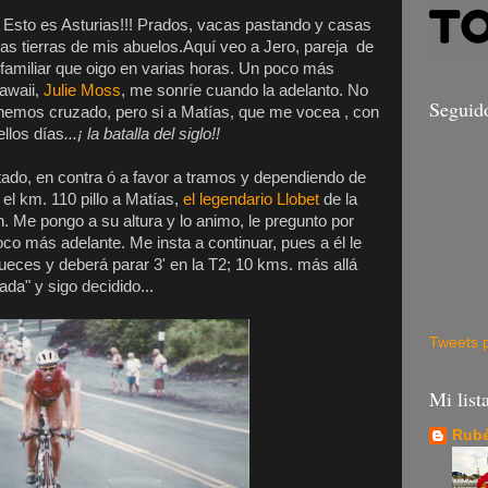
. Esto es Asturias!!! Prados, vacas pastando y casas
s tierras de mis abuelos.Aquí veo a Jero, pareja de
 familiar que oigo en varias horas. Un poco más
Hawaii,
Julie Moss
, me sonríe cuando la adelanto. No
Seguid
hemos cruzado, pero si a Matías, que me vocea , con
llos días
...¡ la batalla del siglo!!
tado, en contra ó a favor a tramos y dependiendo de
el km. 110 pillo a Matías,
el legendario Llobet
de la
n. Me pongo a su altura y lo animo, le pregunto por
co más adelante. Me insta a continuar, pues a él le
jueces y deberá parar 3' en la T2; 10 kms. más allá
ada" y sigo decidido...
Tweets 
Mi list
Rubé