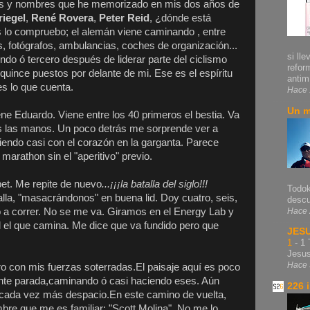
os y nombres que he memorizado en mis dos años de
riegel
,
René Rovera
,
Peter Reid
, ¿dónde está
 lo compruebo; el alemán viene caminando , entre
s, fotógrafos, ambulancias, coches de organización...
si lle
do ó tercero después de liderar parte del ciclismo
refor
quince puestos por delante de mi. Ese es el espíritu
antim.
 es lo que cuenta.
Hace 
Un m
e Eduardo. Viene entre los 40 primeros el bestia. Va
 las manos. Un poco detrás me sorprende ver a
iendo casi con el corazón en la garganta. Parece
marathon sin el "aperitivo" previo.
bet. Me repite de nuevo
...¡¡¡la batalla del siglo!!!
Todok
alla, "masacrándonos" en buena lid. Doy cuatro, seis,
descu
Hace 
a correr. No se me va. Giramos en el Energy Lab y
el el que camina. Me dice que va fundido pero que
JES
1
-
1 
Jesu
Hace 
o con mis fuerzas soterradas.El paisaje aquí es poco
nte parada,caminando ó casi haciendo eses. Aún
226 
cada vez más despacio.En este camino de vuelta,
bre que me es familiar: "Scott Molina". No me lo