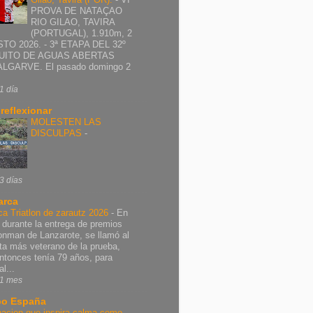
PROVA DE NATAÇAO
RIO GILAO, TAVIRA
(PORTUGAL), 1.910m, 2
TO 2026. - 3ª ETAPA DEL 32º
UITO DE AGUAS ABERTAS
ALGARVE. El pasado domingo 2
1 día
 reflexionar
MOLESTEN LAS
DISCULPAS
-
3 días
arca
ca Triatlon de zarautz 2026
-
En
 durante la entrega de premios
ronman de Lanzarote, se llamó al
leta más veterano de la prueba,
ntonces tenía 79 años, para
al...
1 mes
o España
nacion que inspira calma como