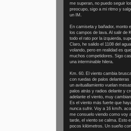
me superan, no puedo seguir lo
preocupo, sigo a mi ritmo y salg
un IM.
En camiseta y bañador, monto en
los campos de lava. Al salir de 
todo el rato por la izquierda, 
Claro, he salido el 1108 del agu
volando, pero en realidad es que
muchos competidores. Sigo casi s
una interminable hilera.
Km. 60. El viento cambia brusc
con ruedas de palos delanteras q
un avituallamiento vuelan mesas
palos atrás y radios delante y c
adelante el viento, muy cambiant
Es el viento más fuerte que hay
nunca sufrir. Voy a 16 km/h. acop
me consuelo viendo como voy ad
tarde, el viento se calma. Esto
pocos kilómetros. Un sueño con 