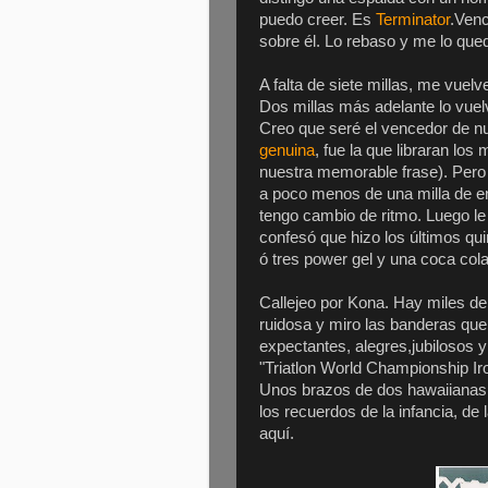
puedo creer. Es
Terminator
.Venc
sobre él. Lo rebaso y me lo que
A falta de siete millas, me vuel
Dos millas más adelante lo vuel
Creo que seré el vencedor de nues
genuina
, fue la que libraran los
nuestra memorable frase). Pero j
a poco menos de una milla de e
tengo cambio de ritmo. Luego le
confesó que hizo los últimos q
ó tres power gel y una coca cola
Callejeo por Kona. Hay miles d
ruidosa y miro las banderas que
expectantes, alegres,jubilosos y
"Triatlon World Championship Ir
Unos brazos de dos hawaiianas m
los recuerdos de la infancia, de
aquí.