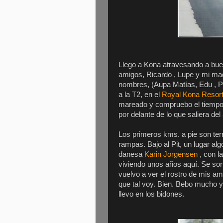
Llego a Kona atravesando a buen
amigos, Ricardo , Lupe y mi mad
nombres, (Aupa Matías, Edu , P
a la T2, en el
Royal Kona Resor
mareado y compruebo el tiempo 
por delante de lo que saliera del
Los primeros kms. a pie son ter
rampas. Bajo al Pit, un lugar al
danesa
Karin Jorgensen
, con la
viviendo unos años aquí. Se sorp
vuelvo a ver el rostro de mis a
que tal voy. Bien. Bebo mucho 
llevo en los bidones.