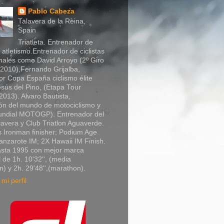
Pablo Cabeza
Talavera de la Reina,
Spain
Triatleta. Entrenador de
y atletismo.Entrenador de ciclistas
nales como David Arroyo (2º Giro
a 2010),Fernando Grijalba,
r Copa España ciclismo élite
sús del Pino, (Etapa Tour
013). Alvaro Bautista,
n del mundo de motociclismo y
Mundial MOTOGP). Entrenador del
lavera y Club Triatlon Aguaverde.
 Ironman finisher; Podium Age
nzarote IM; 2X Hawaii IM Finish.
asta 1995 con mejor marca
 de 1h. 10'32'', (media
) y 2h. 29'48'',(marathon).
mi perfil