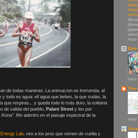
elegi
lampa
armo
decor
difer
japan
elecci
Hace 
Este
Hace 
The 
an de todas maneras. La animacíon es tremenda, al
 y todo es agua: ell agua que bebes, la que sudas, la
 que respiras... y queda todo lo más duro, la solitaria
o de salida del pueblo,
Palani Street
y leo por
 Kona".
Me adentro en el paisaje espectral de la
Hace 
Juve
l
Energy Lab
, veo a los pros que vienen de vuelta y