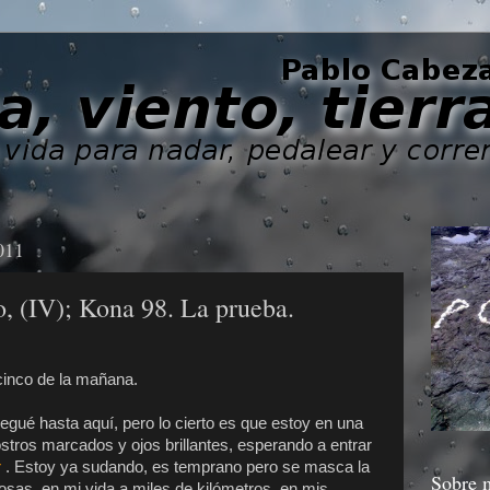
011
, (IV); Kona 98. La prueba.
 cinco de la mañana.
egué hasta aquí, pero lo cierto es que estoy en una
stros marcados y ojos brillantes, esperando a entrar
r
. Estoy ya sudando, es temprano pero se masca la
Sobre 
sas, en mi vida a miles de kilómetros, en mis