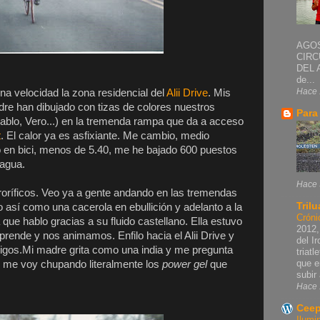
AGOS
CIRC
DEL 
de...
Hace 
a velocidad la zona residencial del
Alii Drive
. Mis
re han dibujado con tizas de colores nuestros
Para
ablo, Vero...) en la tremenda rampa que da a acceso
t
. El calor ya es asfixiante. Me cambio, medio
en bici, menos de 5.40, me he bajado 600 puestos
 agua.
Hace 
roríficos. Veo ya a gente andando en las tremendas
Trilu
go así como una cacerola en ebullición y adelanto a la
Cróni
 que hablo gracias a su fluido castellano. Ella estuvo
2012,
rende y nos animamos. Enfilo hacia el Alii Drive y
del I
migos.Mi madre grita como una india y me pregunta
triat
que e
y me voy chupando literalmente los
power gel
que
subir 
Hace 
Ceep
Ilumi