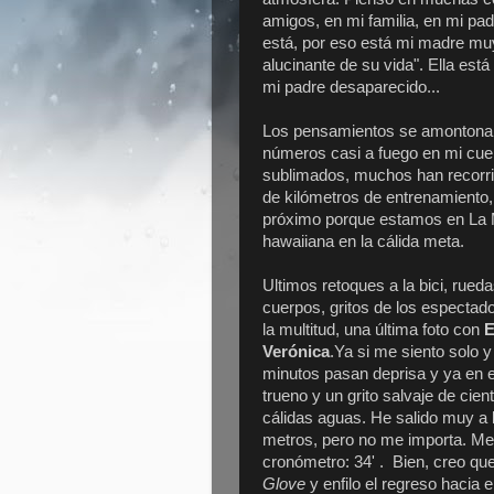
amigos, en mi familia, en mi pad
está, por eso está mi madre muy
alucinante de su vida". Ella está
mi padre desaparecido...
Los pensamientos se amontonan
números casi a fuego en mi cuerp
sublimados, muchos han recorrid
de kilómetros de entrenamiento, 
próximo porque estamos en La 
hawaiiana en la cálida meta.
Ultimos retoques a la bici, rued
cuerpos, gritos de los espectado
la multitud, una última foto con
E
Verónica
.Ya si me siento solo y
minutos pasan deprisa y ya en 
trueno y un grito salvaje de cie
cálidas aguas. He salido muy a 
metros, pero no me importa. Me
cronómetro: 34' . Bien, creo qu
Glove
y enfilo el regreso hacia 