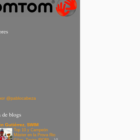
ores
por @pablocabeza
a de blogs
n Gutiérrez, SWIM
Top 10 y Campeón
Máster en la Prova Rio
Gilao, Tavira (POR).
-
VI