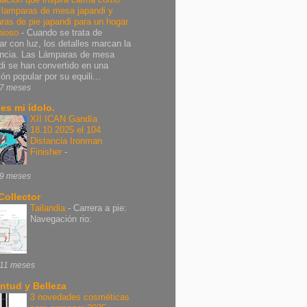
r lamparas de mesa japandi y
ras de pie japandi para un hogar
nioso
-
Cuando se trata de
ar con luz, los detalles marcan la
encia. Las Lámparas de mesa
di se han convertido en una
ón popular por su equili...
7 meses
 es mi ídolo.
XII ICAN Gandía
18.10.2025 el 104
Distancia Ironman
Finisher
-
9 meses
Collector
Tailandia
-
Carrera a pie:
Navegación rio:
11 meses
ntud y Belleza
3 novedades cosméticas