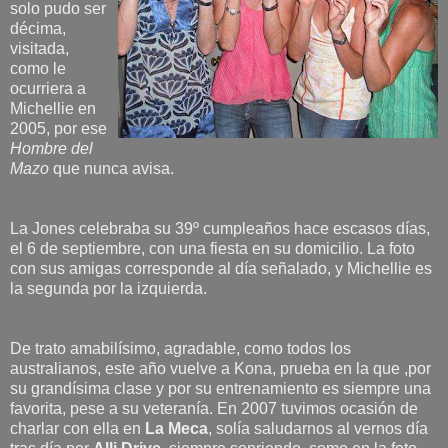
solo pudo ser
décima,
visitada,
como le
ocurriera a
Michellie en
2005, por ese
Hombre del
Mazo
que nunca avisa.
La Jones celebraba su 39º cumpleaños hace escasos días,
el 6 de septiembre, con una fiesta en su domicilio. La foto
con sus amigas corresponde al día señalado, y Michellie es
la segunda por la izquierda.
De trato amabilísimo, agradable, como todos los
australianos, este año vuelve a Kona, prueba en la que ,por
su grandísima clase y por su entrenamiento es siempre una
favorita, pese a su veteranía. En 2007 tuvimos ocasión de
charlar con ella en
La Meca
, solía saludarnos al vernos día