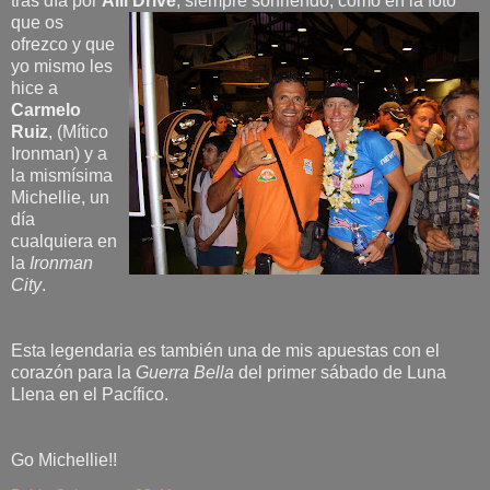
tras día por
Alli Drive
, siempre s
onriendo, como en la foto
que os
ofrezco y que
yo mismo les
hice a
Carmelo
Ruiz
, (Mítico
Ironman) y a
la mismísima
Michellie, un
día
cualquiera en
la
Ironman
City
.
Esta legendaria es también una de mis apuestas con el
corazón para la
Guerra Bella
del primer sábado de Luna
Llena en el Pacífico.
Go Michellie!!