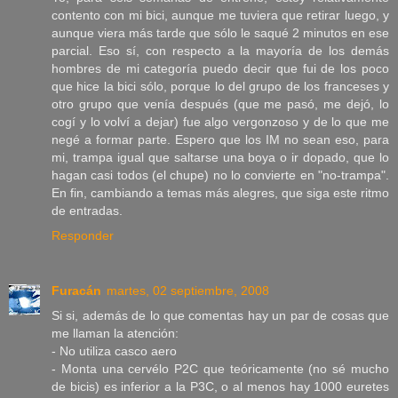
contento con mi bici, aunque me tuviera que retirar luego, y
aunque viera más tarde que sólo le saqué 2 minutos en ese
parcial. Eso sí, con respecto a la mayoría de los demás
hombres de mi categoría puedo decir que fui de los poco
que hice la bici sólo, porque lo del grupo de los franceses y
otro grupo que venía después (que me pasó, me dejó, lo
cogí y lo volví a dejar) fue algo vergonzoso y de lo que me
negé a formar parte. Espero que los IM no sean eso, para
mi, trampa igual que saltarse una boya o ir dopado, que lo
hagan casi todos (el chupe) no lo convierte en "no-trampa".
En fin, cambiando a temas más alegres, que siga este ritmo
de entradas.
Responder
Furacán
martes, 02 septiembre, 2008
Si si, además de lo que comentas hay un par de cosas que
me llaman la atención:
- No utiliza casco aero
- Monta una cervélo P2C que teóricamente (no sé mucho
de bicis) es inferior a la P3C, o al menos hay 1000 euretes