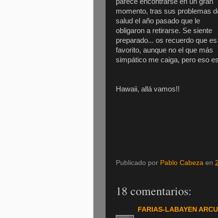
parece encontrarse en un gran
momento, tras sus problemas d
salud el año pasado que le
obligaron a retirarse. Se siente
preparado... os recuerdo que es
favorito, aunque no el que más
simpático me caiga, pero eso es 
Hawaii, allá vamos!!
Publicado por
Pablo Cabeza
en
18 comentarios:
FARIAS-LABAYEN ARCU