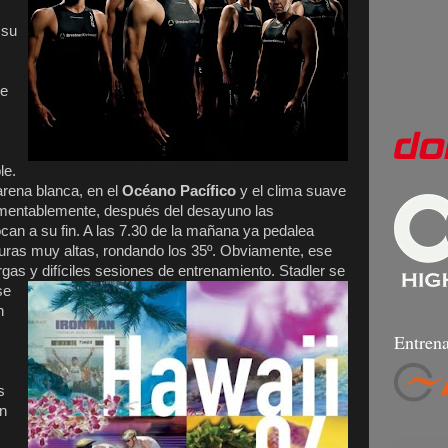
 su
re
le.
arena blanca, en el
Océano Pacífico
y el clima suave
Lamentablemente, después del desayuno las
can a su fin. A las 7.30 de la mañana ya pedalea
turas muy altas, rondando los 35º. Obviamente, ese
argas y difíciles sesiones de entrenamiento. Stadler se
se
n
Entrena
s
en