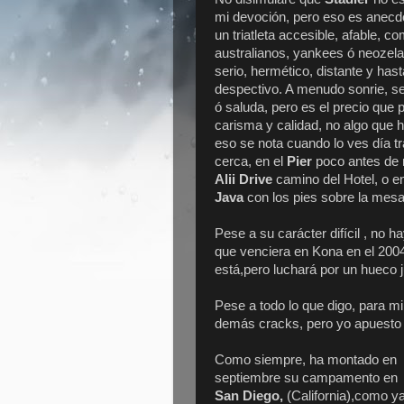
mi devoción, pero eso es anecd
un triatleta accesible, afable, c
australianos, yankees ó neozel
serio, hermético, distante y hast
despectivo. A menudo sonrie, se
ó saluda, pero es el precio que 
carisma y calidad, no algo que h
eso se nota cuando lo ves día tr
cerca, en el
Pier
poco antes de 
Alii Drive
camino del Hotel, o e
Java
con los pies sobre la mesa
Pese a su carácter difícil , no 
que venciera en Kona en el 2004
está,pero luchará por un hueco 
Pese a todo lo que digo, para mi
demás cracks, pero yo apuesto 
Como siempre, ha montado en
septiembre su campamento en
San Diego,
(California),como y