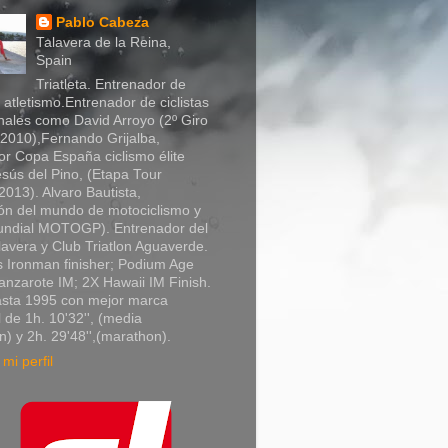
Pablo Cabeza
Talavera de la Reina,
Spain
Triatleta. Entrenador de
y atletismo.Entrenador de ciclistas
nales como David Arroyo (2º Giro
a 2010),Fernando Grijalba,
r Copa España ciclismo élite
sús del Pino, (Etapa Tour
013). Alvaro Bautista,
n del mundo de motociclismo y
Mundial MOTOGP). Entrenador del
lavera y Club Triatlon Aguaverde.
 Ironman finisher; Podium Age
nzarote IM; 2X Hawaii IM Finish.
asta 1995 con mejor marca
 de 1h. 10'32'', (media
) y 2h. 29'48'',(marathon).
mi perfil