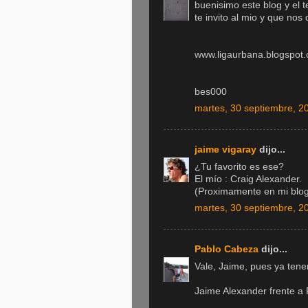
buenisimo este blog y el 
te invito al mio y que nos
www.ligaurbana.blogspot
bes000
martes, 30 septiembre, 2
jaime vigaray
dijo...
¿Tu favorito es ese?
El mío : Craig Alexander.
(Proximamente en mi blo
martes, 30 septiembre, 2
Pablo Cabeza
dijo...
Vale, Jaime, pues ya ten
Jaime Alexander frente a 