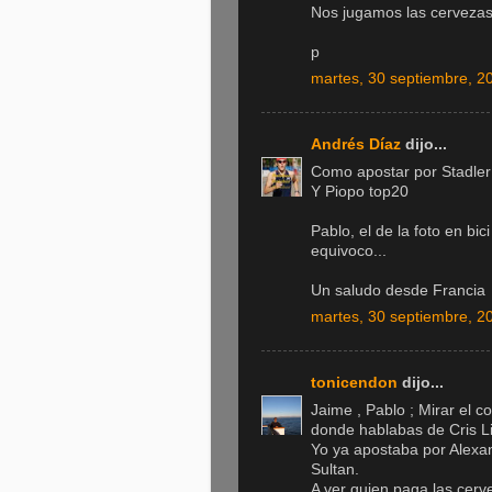
Nos jugamos las cervezas 
p
martes, 30 septiembre, 2
Andrés Díaz
dijo...
Como apostar por Stadler o
Y Piopo top20
Pablo, el de la foto en bic
equivoco...
Un saludo desde Francia
martes, 30 septiembre, 2
tonicendon
dijo...
Jaime , Pablo ; Mirar el c
donde hablabas de Cris Li
Yo ya apostaba por Alexa
Sultan.
A ver quien paga las cerv