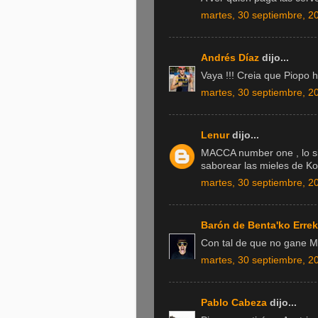
martes, 30 septiembre, 2
Andrés Díaz
dijo...
Vaya !!! Creia que Piopo h
martes, 30 septiembre, 2
Lenur
dijo...
MACCA number one , lo s
saborear las mieles de Kon
martes, 30 septiembre, 2
Barón de Benta'ko Erre
Con tal de que no gane M
martes, 30 septiembre, 2
Pablo Cabeza
dijo...