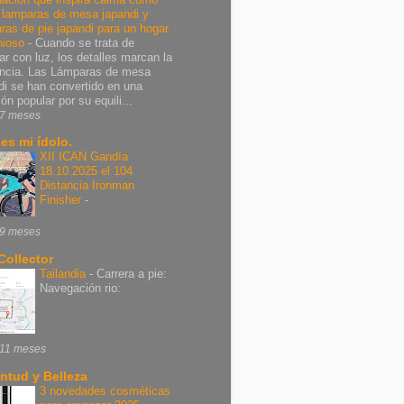
r lamparas de mesa japandi y
ras de pie japandi para un hogar
nioso
-
Cuando se trata de
ar con luz, los detalles marcan la
encia. Las Lámparas de mesa
di se han convertido en una
ón popular por su equili...
7 meses
 es mi ídolo.
XII ICAN Gandía
18.10.2025 el 104
Distancia Ironman
Finisher
-
9 meses
Collector
Tailandia
-
Carrera a pie:
Navegación rio:
11 meses
ntud y Belleza
3 novedades cosméticas