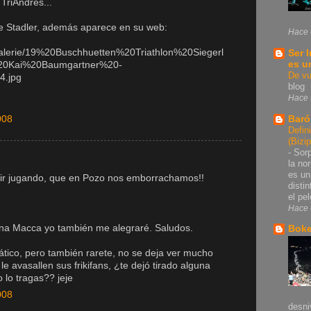
 TriAndres...
 de Stadler, además aparece en su web:
Hace 
/galerie/19%20Buschhuetten%20Triathlon%20Siegerl
Ser 
es u
%20Kai%20Baumgartner%20-
De vu
4.jpg
blog
Hace 
Baró
008
Defin
(Bizi
-
Sorp
la no
es un
uir jugando, que en Pozo nos emborrachamos!!
disti
el pel
Hace 
gana Macca yo también me alegraré. Saludos.
Bok
tico, pero también rarete, no se deja ver mucho
le avasallen sus frikifans, ¿te dejó tirado alguna
 lo tragas?? jeje
008
desni