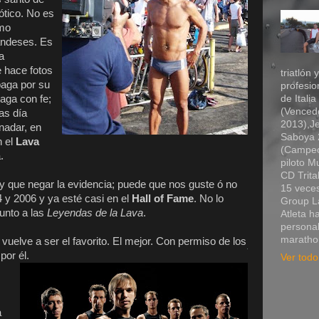
ótico. No es
omo
andeses. Es
a
 hace fotos
triatlón 
paga por su
profesio
aga con fe;
de Itali
(Vencedo
as día
2013),Je
nadar, en
Saboya 2
n el
Lava
(Campeó
.
piloto 
CD Trita
hay que negar la evidencia; puede que nos guste ó no
15 veces
 y 2006 y ya esté casi en el
Hall of Fame
. No lo
Group La
junto a las
Leyendas de la Lava
.
Atleta h
personal
marathon
 vuelve a ser el favorito. El mejor. Con permiso de los
por él.
Ver todo 
a