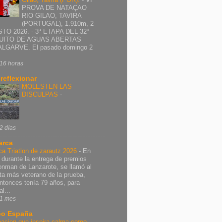
PROVA DE NATAÇAO
RIO GILAO, TAVIRA
(PORTUGAL), 1.910m, 2
TO 2026. - 3ª ETAPA DEL 32º
UITO DE AGUAS ABERTAS
ALGARVE. El pasado domingo 2
16 horas
 reflexionar
MOLESTEN LAS
DISCULPAS
-
2 días
arca
ca Triatlon de zarautz 2026
-
En
 durante la entrega de premios
ronman de Lanzarote, se llamó al
leta más veterano de la prueba,
ntonces tenía 79 años, para
al...
1 mes
o España
nacion que inspira calma como