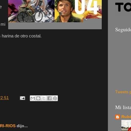
e
 mi
Seguid
harina de otro costal.
Tweets 
22:51
Mi list
Rubé
RI-RIOS
dijo...