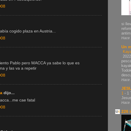
008
si lle
refor
abía cogido plaza en Austria...
antim.
Hace 
008
Un m
Kaya
2022
pesca
iento Pablo pero MACCA ya sabe lo que es
kayak
a y las va a repetir
Todok
descu
008
Hace 
JES
ka
dijo...
1
-
1 
Jesu
acca...me cae fatal
Hace 
008
226 