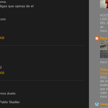
tema.
 digas que opinas de el
AGOS
.com
CIRC
DEL 
de...
Hace 
008
Para
Hace 
g)
Trilu
008
Cróni
2012,
del I
triat
que e
subir 
emos duelo:
Hace 
Pablo Stadler.
Ceep
Ilumi