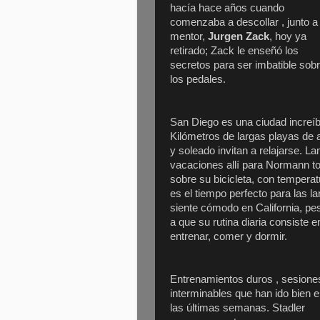
hacía hace años cuando
comenzaba a descollar , junto a
mentor,
Jurgen Zack
, hoy ya
retirado; Zack le enseñó los
secretos para ser imbatible sob
los pedales.
San Diego es una ciudad increíb
Kilómetros de largas playas de 
y soleado invitan a relajarse. 
vacaciones allí para Normann to
sobre su bicicleta, con tempera
es el tiempo perfecto para las l
siente cómodo
en California, pe
a que su rutina diaria consiste e
entrenar, comer y dormir.
Entrenamientos duros , sesione
interminables que han ido bien 
las últimas semanas. Stadler