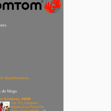
ores
por @pablocabeza
a de blogs
n Gutiérrez, SWIM
Top 10 y Campeón
Máster en la Prova Rio
Gilao, Tavira (POR).
-
VI