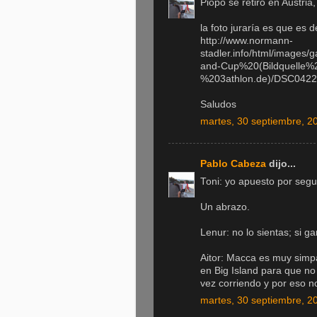
Piopo se retiró en Austria,
la foto juraría es que es
http://www.normann-
stadler.info/html/images
and-Cup%20(Bildquelle
%203athlon.de)/DSC0422
Saludos
martes, 30 septiembre, 2
Pablo Cabeza
dijo...
Toni: yo apuesto por seg
Un abrazo.
Lenur: no lo sientas; si 
Aitor: Macca es muy simpá
en Big Island para que no 
vez corriendo y por eso no
martes, 30 septiembre, 2