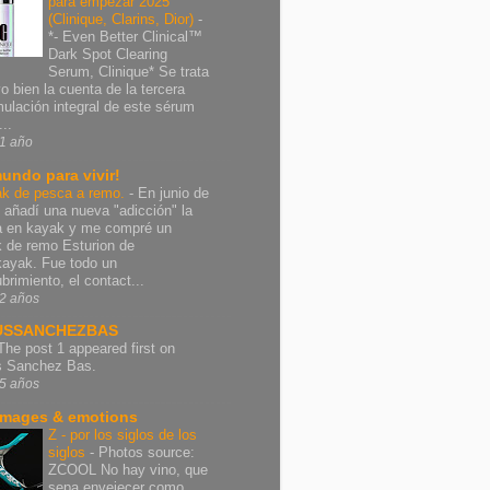
para empezar 2025
(Clinique, Clarins, Dior)
-
*- Even Better Clinical™
Dark Spot Clearing
Serum, Clinique* Se trata
vo bien la cuenta de la tercera
mulación integral de este sérum
..
1 año
undo para vivir!
k de pesca a remo.
-
En junio de
 añadí una nueva "adicción" la
 en kayak y me compré un
 de remo Esturion de
ayak. Fue todo un
brimiento, el contact...
2 años
USSANCHEZBAS
The post 1 appeared first on
s Sanchez Bas.
5 años
images & emotions
Z - por los siglos de los
siglos
-
Photos source:
ZCOOL No hay vino, que
sepa envejecer como