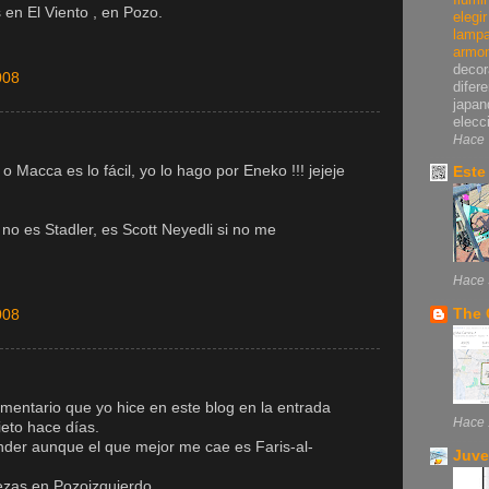
en El Viento , en Pozo.
elegi
lampa
armo
decor
008
difer
japan
elecci
Hace 
 Macca es lo fácil, yo lo hago por Eneko !!! jejeje
Este
i no es Stadler, es Scott Neyedli si no me
Hace 
The 
008
omentario que yo hice en este blog en la entrada
Hace 
eto hace días.
nder aunque el que mejor me cae es Faris-al-
Juve
ezas en Pozoizquierdo.