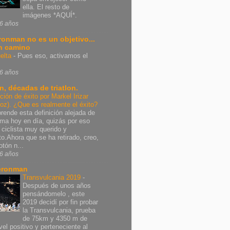
ella. El resto de
imágenes *AQUÍ*.
6 años
Ironman no es un objetivo...
n camino
elta
-
Pues eso, activamos el
6 años
n, décadas de triatlon.
ición de éxito por Markel Irizar
poz). ¿Que es realmente el éxito?
rende esta definición alejada de
rma hoy en día, quizás por eso
 ciclista muy querido y
nto.Ahora que se ha retirado, creo,
otón n...
6 años
eronman
Transvulcania 2019
-
Después de unos años
pensándomelo , este
2019 decidí por fin probar
la Transvulcania, prueba
de 75km y 4350 m de
vel positivo y perteneciente al