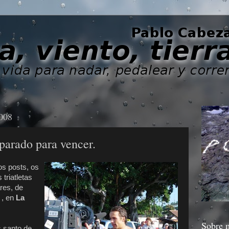
2008
parado para vencer.
os posts, os
triatletas
res, de
a , en
La
Sobre 
 santo de