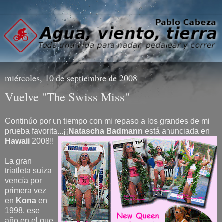
miércoles, 10 de septiembre de 2008
Vuelve "The Swiss Miss"
Continúo por un tiempo con mi repaso a los grandes de mi
prueba favorita...¡¡
Natascha Badmann
está anunciada en
Hawaii
2008!!
La gran
triatleta suiza
vencía por
primera vez
en
Kona
en
1998, ese
año en el que